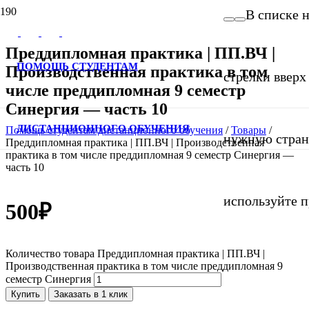
В списке 
Преддипломная практика | ПП.ВЧ |
ПОМОЩЬ СТУДЕНТАМ
Производственная практика в том
стрелки вверх 
числе преддипломная 9 семестр
Синергия — часть 10
ДИСТАНЦИОННОГО ОБУЧЕНИЯ
Помощь студентам дистанционного обучения
/
Товары
/
нужную страни
Преддипломная практика | ПП.ВЧ | Производственная
практика в том числе преддипломная 9 семестр Синергия —
часть 10
используйте п
500
₽
Количество товара Преддипломная практика | ПП.ВЧ |
Производственная практика в том числе преддипломная 9
семестр Синергия
Купить
Заказать в 1 клик