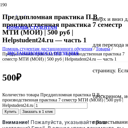
Преддипломная практика П.В –
вверх и вниз д
производственная практика 7 семестр
ПОМОЩЬ СТУДЕНТАМ
МТИ (МОИ) | 500 руб |
Helpstudent24.ru — часть 1
для перехода
Помощь студентам дистанционного обучения
/
Товары
/
ДИСТАНЦИОННОГО ОБУЧЕНИЯ
Преддипломная практика П.В – производственная практика 7
семестр МТИ (МОИ) | 500 руб | Helpstudent24.ru — часть 1
страницу. Если
500
₽
Количество товара Преддипломная практика П.В –
тачскрином, и
производственная практика 7 семестр МТИ (МОИ) | 500 руб |
Helpstudent24.ru
Купить
Заказать в 1 клик
пролистывани
Внимание!
Пожалуйста, указывайте Ваш