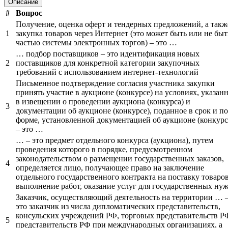
Описание
#
Вопрос
Получение, оценка оферт и тендерных предложений, а такж
1
закупка товаров через Интернет (это может быть или не быт
частью системы электронных торгов) – это …
… подбор поставщиков – это идентификация новых
2
поставщиков для конкретной категории закупочных
требований с использованием интернет-технологий
Письменное подтверждение согласия участника закупки
принять участие в аукционе (конкурсе) на условиях, указан
в извещении о проведении аукциона (конкурса) и
3
документации об аукционе (конкурсе), поданное в срок и по
форме, установленной документацией об аукционе (конкурс
– это …
… – это предмет отдельного конкурса (аукциона), путем
проведения которого в порядке, предусмотренном
законодательством о размещении государственных заказов,
4
определяется лицо, получающее право на заключение
отдельного государственного контракта на поставку товаров
выполнение работ, оказание услуг для государственных ну
Заказчик, осуществляющий деятельность на территории … 
это заказчик из числа дипломатических представительств,
консульских учреждений РФ, торговых представительств Р
5
представительств РФ при международных организациях, а