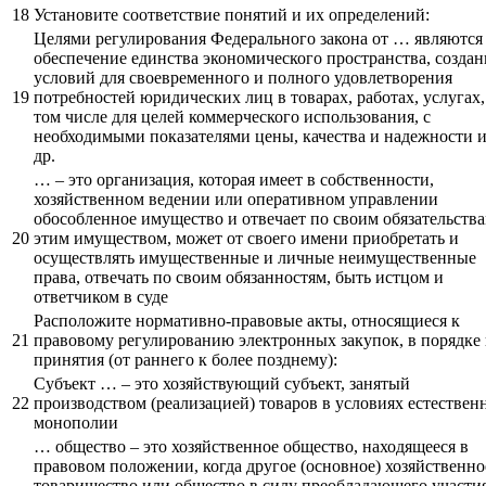
18
Установите соответствие понятий и их определений:
Целями регулирования Федерального закона от … являются
обеспечение единства экономического пространства, создан
условий для своевременного и полного удовлетворения
19
потребностей юридических лиц в товарах, работах, услугах,
том числе для целей коммерческого использования, с
необходимыми показателями цены, качества и надежности 
др.
… – это организация, которая имеет в собственности,
хозяйственном ведении или оперативном управлении
обособленное имущество и отвечает по своим обязательств
20
этим имуществом, может от своего имени приобретать и
осуществлять имущественные и личные неимущественные
права, отвечать по своим обязанностям, быть истцом и
ответчиком в суде
Расположите нормативно-правовые акты, относящиеся к
21
правовому регулированию электронных закупок, в порядке
принятия (от раннего к более позднему):
Субъект … – это хозяйствующий субъект, занятый
22
производством (реализацией) товаров в условиях естествен
монополии
… общество – это хозяйственное общество, находящееся в
правовом положении, когда другое (основное) хозяйственно
товарищество или общество в силу преобладающего участия