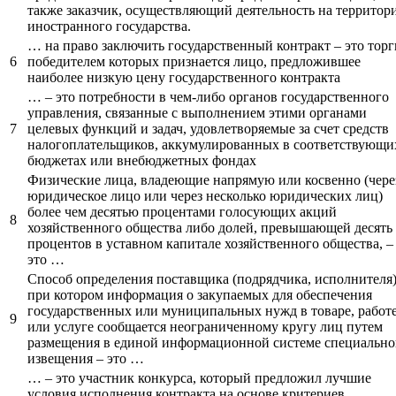
также заказчик, осуществляющий деятельность на территор
иностранного государства.
… на право заключить государственный контракт – это торг
6
победителем которых признается лицо, предложившее
наиболее низкую цену государственного контракта
… – это потребности в чем-либо органов государственного
управления, связанные с выполнением этими органами
7
целевых функций и задач, удовлетворяемые за счет средств
налогоплательщиков, аккумулированных в соответствующи
бюджетах или внебюджетных фондах
Физические лица, владеющие напрямую или косвенно (чере
юридическое лицо или через несколько юридических лиц)
более чем десятью процентами голосующих акций
8
хозяйственного общества либо долей, превышающей десять
процентов в уставном капитале хозяйственного общества, –
это …
Способ определения поставщика (подрядчика, исполнителя)
при котором информация о закупаемых для обеспечения
государственных или муниципальных нужд в товаре, работ
9
или услуге сообщается неограниченному кругу лиц путем
размещения в единой информационной системе специально
извещения – это …
… – это участник конкурса, который предложил лучшие
условия исполнения контракта на основе критериев,