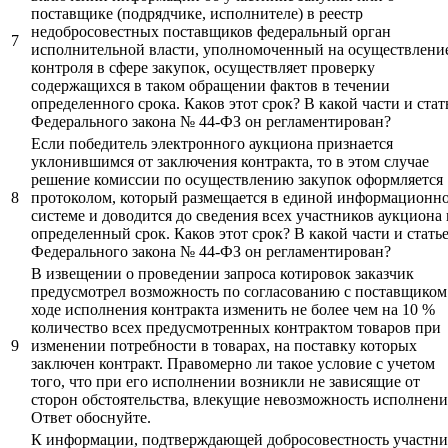
поставщике (подрядчике, исполнителе) в реестр
недобросовестных поставщиков федеральный орган
7
исполнительной власти, уполномоченный на осуществлени
контроля в сфере закупок, осуществляет проверку
содержащихся в таком обращении фактов в течении
определенного срока. Каков этот срок? В какой части и стат
Федерального закона № 44-ФЗ он регламентирован?
Если победитель электронного аукциона признается
уклонившимся от заключения контракта, то в этом случае
решение комиссии по осуществлению закупок оформляется
8
протоколом, который размещается в единой информационн
системе и доводится до сведения всех участников аукциона 
определенный срок. Каков этот срок? В какой части и стать
Федерального закона № 44-ФЗ он регламентирован?
В извещении о проведении запроса котировок заказчик
предусмотрел возможность по согласованию с поставщиком
ходе исполнения контракта изменить не более чем на 10 %
количество всех предусмотренных контрактом товаров при
9
изменении потребности в товарах, на поставку которых
заключен контракт. Правомерно ли такое условие с учетом
того, что при его исполнении возникли не зависящие от
сторон обстоятельства, влекущие невозможность исполнени
Ответ обоснуйте.
К информации, подтверждающей добросовестность участни