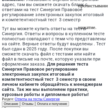
адрес, там вы сможете скачать бланк с
пролистывани
ответами на тест
Синергия
Правовое
регулирование электронных закупок итоговый
и компетентностный тест 3 семестр
нажатие.
Тут вы можете купить ответы на тесты
Синергия. Ответы и вопросы в купленном тесте
полностью совпадают с теми что представлены
на сайте. Верные ответы будут выделены . Тест
был сдан в 2025 году. После покупки вы
сможете скачать файл с тестами или найти
файл в письме на почте, которую указали при
оформлении заказа.
Для решения теста
Синергия
Правовое регулирование
электронных закупок итоговый и
компетентностный тест 3 семестр
в своем
личном кабинете обращайтесь к менеджерам
сайта. Так же мы выполняем практики,
курсовые работы и дипломные работы!
Раздел:
Ответы на тесты Синергия
Описание
Отзывы
Оплата и получение