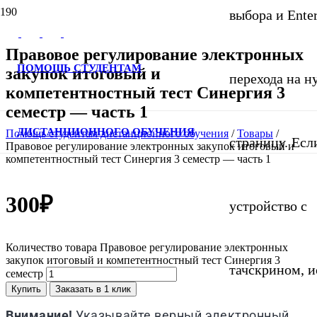
выбора и Ente
Правовое регулирование электронных
ПОМОЩЬ СТУДЕНТАМ
закупок итоговый и
перехода на 
компетентностный тест Синергия 3
семестр — часть 1
ДИСТАНЦИОННОГО ОБУЧЕНИЯ
Помощь студентам дистанционного обучения
/
Товары
/
страницу. Если
Правовое регулирование электронных закупок итоговый и
компетентностный тест Синергия 3 семестр — часть 1
300
₽
устройство с
Количество товара Правовое регулирование электронных
закупок итоговый и компетентностный тест Синергия 3
тачскрином, и
семестр
Купить
Заказать в 1 клик
Внимание!
Указывайте верный электронный