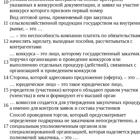
10
указанных в конкурсной документации, и заявке на участие
конкурсе которого присвоен первый номер
Вид оптовой цены, применяемый при закупках
11
сельскохозяйственной продукции государством на внутрен
рынке, – это …
… – это неспособность компании платить по обязательствам
12
начислять зарплату, выходные пособия, рассчитываться с
контрагентами
… конкурса – это лицо, которому государственный заказчик
поручил организацию и проведение конкурсов или
13
выполнению отдельных процедур (действий), связанных с
организацией и проведением конкурсов
14
Сторона, которой адресовано предложение (оферта), – это 
… юридическое лицо – это такое юридическое лицо,
15
учредители (участники) которого обладают правом участия
(членства) в нем и формируют его высший орган
… комиссия создается для утверждения закупочных процеду
16
а именно для контроля заявок и состава участников
Способ проведения торгов, который предусматривает
определение подрядчика не заказчиком непосредственно, а
17
специальным уполномоченным органом или
специализированной организацией, которая наделяется ряд
полномочий заказчика, – это …