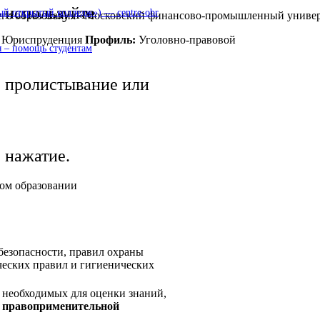
используйте
 открытый колледж») — centre-obr
шего образования «Московский финансово-промышленный униве
1 Юриспруденция
Профиль:
Уголовно-правовой
 – помощь студентам
пролистывание или
нажатие.
ком образовании
езопасности, правил охраны
ческих правил и гигиенических
 необходимых для оценки знаний,
м
правоприменительной