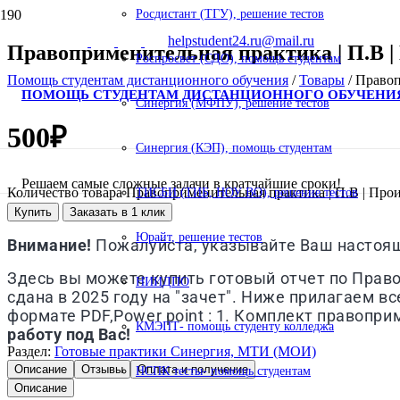
Росдистант (ТГУ), решение тестов
helpstudent24.ru@mail.ru
Правоприменительная практика | П.В |
Роспросвет (СДО), помощь студентам
Помощь студентам дистанционного обучения
/
Товары
/
Правоп
ПОМОЩЬ СТУДЕНТАМ ДИСТАНЦИОННОГО ОБУЧЕНИ
Синергия (МФПУ), решение тестов
500
₽
Синергия (КЭП), помощь студентам
Решаем самые сложные задачи в кратчайшие сроки!
Количество товара Правоприменительная практика | П.В | Про
ТИСБИ (ТИБ, НОУ ВО), решение тестов
Купить
Заказать в 1 клик
Юрайт, решение тестов
Внимание!
Пожалуйста, указывайте Ваш настоящи
Здесь вы можете купить готовый отчет по Право
НИИДПО
сдана в 2025 году на "зачет". Ниже прилагаем в
формате PDF,Power point : 1. Комплект правопри
КМЭПТ- помощь студенту колледжа
работу под Вас!
Раздел:
Готовые практики Синергия, МТИ (МОИ)
Описание
Отзывы
Оплата и получение
НСПК тесты- помощь студентам
Описание