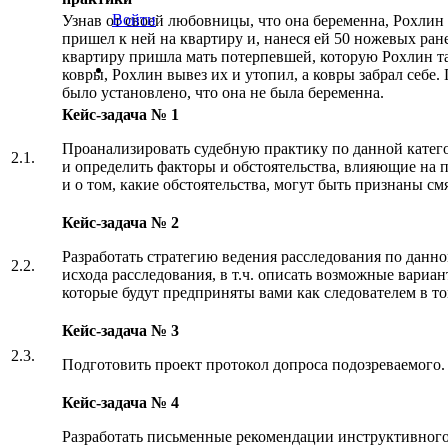
Войти
Узнав от своей любовницы, что она беременна, Рохлин 
пришел к ней на квартиру и, нанеся ей 50 ножевых ране
квартиру пришла мать потерпевшей, которую Рохлин т
ковры, Рохлин вывез их и утопил, а ковры забрал себ
было установлено, что она не была беременна.
Кейс-задача № 1
Проанализировать судебную практику по данной катег
2.1.
и определить факторы и обстоятельства, влияющие на
и о том, какие обстоятельства, могут быть признаны 
Кейс-задача № 2
Разработать стратегию ведения расследования по данно
2.2.
исхода расследования, в т.ч. описать возможные вариан
которые будут предприняты вами как следователем в то
Кейс-задача № 3
2.3.
Подготовить проект протокол допроса подозреваемого.
Кейс-задача № 4
Разработать письменные рекомендации инструктивного