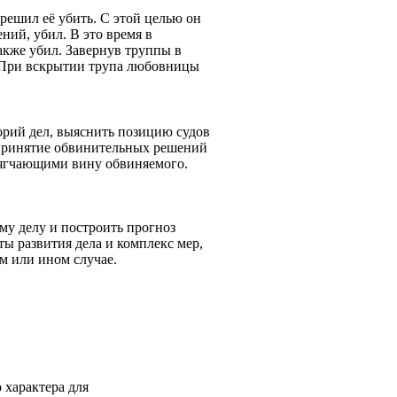
решил её убить. С этой целью он
ний, убил. В это время в
акже убил. Завернув труппы в
е. При вскрытии трупа любовницы
орий дел, выяснить позицию судов
 принятие обвинительных решений
смягчающими вину обвиняемого.
му делу и построить прогноз
ты развития дела и комплекс мер,
м или ином случае.
 характера для