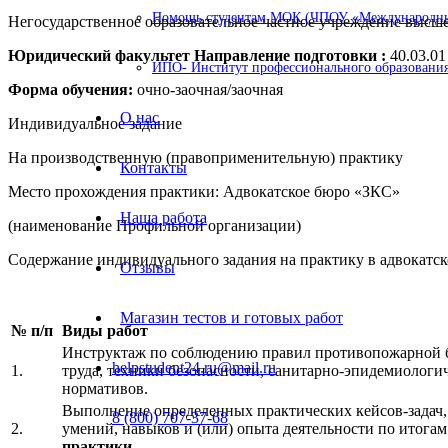
Помощь студентам МОК (ЧПОУ «Международный
Негосударственное образовательное частное учреждение выс
Юридический факультет Направление подготовки :
40.03.0
ИПО- Институт профессионального образования
Форма обучения:
очно-заочная/заочная
О нас
Индивидуальное задание
На производственную (правоприменительную) практику
Контакты
Место прохождения практики: Адвокатское бюро «ЗКС»
Наша работа
(наименование Профильной организации)
Содержание индивидуального задания на практику в адвокатс
Отзывы
Магазин тестов и готовых работ
№
п/п
Виды работ
Инструктаж по соблюдению правил противопожарной б
helpstudent24.ru@mail.ru
1.
труда, техники безопасности, санитарно-эпидемиологи
нормативов.
Выполнение определенных практических кейсов-задач,
8 (800) 707-37-68
2.
умений, навыков и (или) опыта деятельности по итога
практики