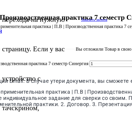
 Производственная практика 7 семестр С
перехода на нужную
Заказать звонок
рименительная практика | П.В | Производственная практика 7 с
Я
страницу. Если у вас
Вы отложили
Товар
в свою 
изводственная практика 7 семестр Синергия
устройство с
й Email. В случае утери документа, вы сможете е
применительная практика | П.В | Производственна
се индивидуальное задание для сверки со своим. 
менительной практики. 2. Договор. 3. Презентаци
тачскрином,