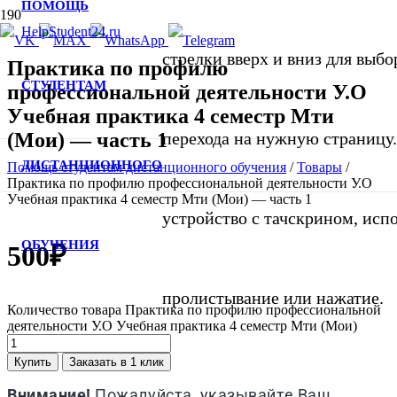
ПОМОЩЬ
стрелки вверх и вниз для выбор
Практика по профилю
СТУДЕНТАМ
профессиональной деятельности У.О
Учебная практика 4 семестр Мти
(Мои) — часть 1
перехода на нужную страницу.
ДИСТАНЦИОННОГО
Помощь студентам дистанционного обучения
/
Товары
/
Практика по профилю профессиональной деятельности У.О
Учебная практика 4 семестр Мти (Мои) — часть 1
устройство с тачскрином, исп
ОБУЧЕНИЯ
500
₽
пролистывание или нажатие.
Количество товара Практика по профилю профессиональной
деятельности У.О Учебная практика 4 семестр Мти (Мои)
Купить
Заказать в 1 клик
Внимание!
Пожалуйста, указывайте Ваш