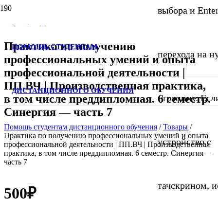
выбора и Ente
Практика по получению
ПОМОЩЬ СТУДЕНТАМ
перехода на 
профессиональных умений и опыта
профессиональной деятельности |
ПП.ВЧ | Производственная практика,
ДИСТАНЦИОННОГО ОБУЧЕНИЯ
в том числе преддипломная. 6 семестр.
страницу. Если
Синергия — часть 7
Помощь студентам дистанционного обучения
/
Товары
/
Практика по получению профессиональных умений и опыта
устройство с
профессиональной деятельности | ПП.ВЧ | Производственная
практика, в том числе преддипломная. 6 семестр. Синергия —
часть 7
тачскрином, и
500
₽