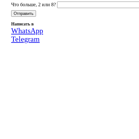
Что больше, 2 или 8?
Написать в
WhatsApp
Telegram
Close
this
module
НАША КОМПАНИЯ РАБОТАЕТ НА
РЕЗУЛЬТАТ, СВЯЖИТЕСЬ С НАМИ И
УБЕДИТЕСЬ САМИ
Для более оперативной связи