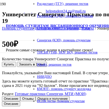
Росдистант (ТГУ), решение тестов
helpstudent24.ru@mail.ru
Университет Синергия: Практика по п
Роспросвет (СДО), помощь студентам
19
ПОМОЩЬ СТУДЕНТАМ ДИСТАНЦИОННОГО ОБУЧЕНИ
Помощь студентам дистанционного обучения
/
Товары
/
Универ
Синергия (МФПУ), решение тестов
Синергия (КЭП), помощь студентам
500
₽
Решаем самые сложные задачи в кратчайшие сроки!
ТИСБИ (ТИБ, НОУ ВО), решение тестов
Количество товара Университет Синергия: Практика по получ
Купить
Заказать в 1 клик
Юрайт, решение тестов
Пожалуйста, указывайте Ваш настоящий Email. В случае утери д
НИИДПО
Здесь вы можете купить готовый отчет по практике "Практик
сдана в 2021 году на "92 баллов". Ниже прилагаем все индивид
КМЭПТ- помощь студенту колледжа
Раздел:
Готовые практики Синергия, МТИ (МОИ)
Описание
Отзывы
Оплата и получение
НСПК тесты- помощь студентам
Описание