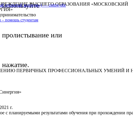
УЧРЕЖДЕНИЕ ВЫСШЕГО ОБРАЗОВАНИЯ «МОСКОВСКИЙ
используйте
 открытый колледж») — centre-obr
ГИЯ»
дпринимательство
 – помощь студентам
пролистывание или
нажатие.
ЧЕНИЮ ПЕРВИЧНЫХ ПРОФЕССИОНАЛЬНЫХ УМЕНИЙ И Н
Синергия»
2021 г.
ное с планируемыми результатами обучения при прохождении пр