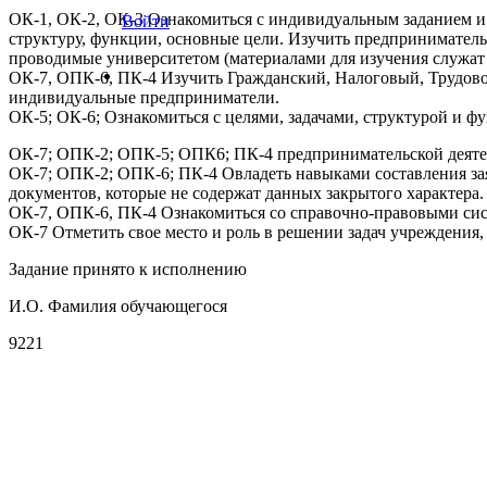
ОК-1, ОК-2, ОК-3 Ознакомиться с индивидуальным заданием и
Войти
структуру, функции, основные цели. Изучить предприниматель
проводимые университетом (материалами для изучения служат
ОК-7, ОПК-6, ПК-4 Изучить Гражданский, Налоговый, Трудово
индивидуальные предприниматели.
ОК-5; ОК-6; Ознакомиться с целями, задачами, структурой и 
ОК-7; ОПК-2; ОПК-5; ОПК6; ПК-4 предпринимательской деятел
ОК-7; ОПК-2; ОПК-6; ПК-4 Овладеть навыками составления зая
документов, которые не содержат данных закрытого характера.
ОК-7, ОПК-6, ПК-4 Ознакомиться со справочно-правовыми сис
ОК-7 Отметить свое место и роль в решении задач учреждения,
Задание принято к исполнению
И.О. Фамилия обучающегося
9221