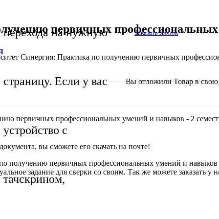
олучению первичных профессиональных 
перехода на нужную
Заказать звонок
Я
ситет Синергия: Практика по получению первичных профессиона
страницу. Если у вас
Вы отложили
Товар
в свою 
ению первичных профессиональных умений и навыков - 2 семест
устройство с
окумента, вы сможете его скачать на почте!
а по получению первичных профессиональных умений и навыков 
уальное задание для сверки со своим. Так же можете заказать у 
тачскрином,