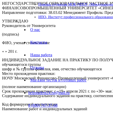
НЕГОСУДАРСТВЕННОЕ ОБРАЗОВАТЕЛЬНОЕ ЧАСТНОЕ 
Помощь студентам МОК (ЧПОУ «Международный
ФИНАНСОВОПРОМЫШЛЕННЫЙ УНИВЕРСИТЕТ «СИНЕР
Направление подготовки: 38.03.02 Менеджмент Профиль: Пре
ИПО- Институт профессионального образования
УТВЕРЖДАЮ
Руководитель от Университета
О нас
(подпись)
Контакты
ФИО, ученая степеь/звание
« » 201 г.
Наша работа
ИНДИВИДУАЛЬНОЕ ЗАДАНИЕ НА ПРАКТИКУ ПО ПОЛУ
обучающегося группы
Отзывы
шифр и № группы фамилия, имя, отчество обучающегося
Место прохождения практики:
НОЧУ Московский Финансово-Промышленный университет «
Магазин тестов и готовых работ
(полное наименование организации)
Срок прохождения практики: с «19» апреля 2021 г. по «30» мая 
helpstudent24.ru@mail.ru
Содержание индивидуального задания на практику, соотнесен
Код формируемой компетенции
8 (800) 707-37-68
Наименование работ и индивидуальных заданий