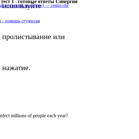
 тест 1 - готовые ответы Синергия
используйте
 открытый колледж») — centre-obr
 – помощь студентам
пролистывание или
нажатие.
ect millions of people each year?