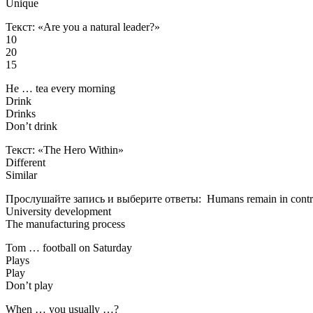
Unique
Текст: «Are you a natural leader?»
10
20
15
He … tea every morning
Drink
Drinks
Don’t drink
Текст: «The Hero Within»
Different
Similar
Прослушайте запись и выберите ответы: Humans remain in contr
University development
The manufacturing process
Tom … football on Saturday
Plays
Play
Don’t play
When … you usually …?