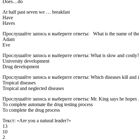
Does…do
At half past seven we … breakfast
Have
Haves
Прослушайте запись и выберите ответы: What is the name of the
Adam
Eve
Прослушайте запись и выберите ответы: What is slow and costly
University development
Drug development
Прослушайте запись и выберите ответы: Which diseases kill and inf
Tropical diseases
Tropical and neglected diseases
Прослушайте запись и выберите ответы: Mr. King says he hopes
To complete automate the drug testing process
To complete the drug process
Текст: «Are you a natural leader?»
13
10
2