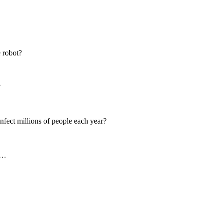
 robot?
?
ect millions of people each year?
 …