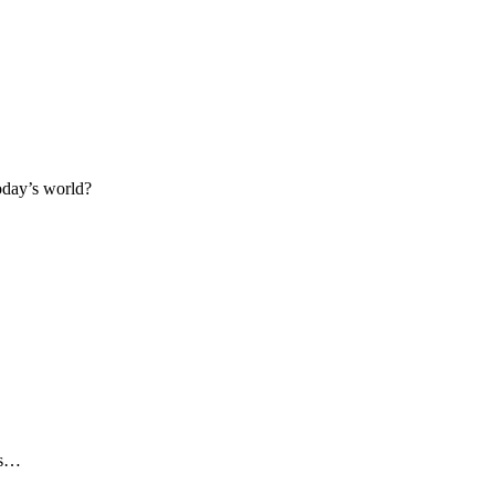
day’s world?
is…