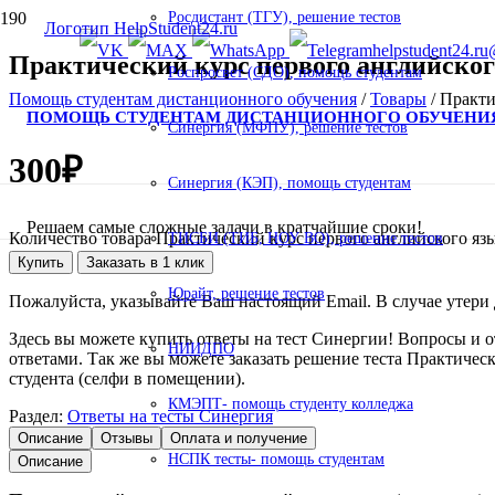
Росдистант (ТГУ), решение тестов
helpstudent24.ru
Практический курс первого английского
Роспросвет (СДО), помощь студентам
Помощь студентам дистанционного обучения
/
Товары
/
Практи
ПОМОЩЬ СТУДЕНТАМ ДИСТАНЦИОННОГО ОБУЧЕНИ
Синергия (МФПУ), решение тестов
300
₽
Синергия (КЭП), помощь студентам
Решаем самые сложные задачи в кратчайшие сроки!
Количество товара Практический курс первого английского язык
ТИСБИ (ТИБ, НОУ ВО), решение тестов
Купить
Заказать в 1 клик
Юрайт, решение тестов
Пожалуйста, указывайте Ваш настоящий Email. В случае утери д
Здесь вы можете купить ответы на тест Синергии! Вопросы и 
НИИДПО
ответами. Так же вы можете заказать решение теста Практическ
студента (селфи в помещении).
КМЭПТ- помощь студенту колледжа
Раздел:
Ответы на тесты Синергия
Описание
Отзывы
Оплата и получение
НСПК тесты- помощь студентам
Описание