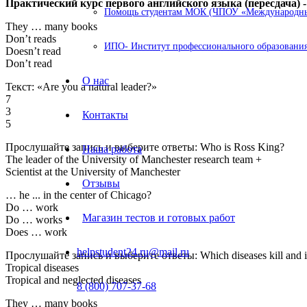
Практический курс первого английского языка (пересдача) -
Помощь студентам МОК (ЧПОУ «Международный
They … many books
Don’t reads
ИПО- Институт профессионального образования
Doesn’t read
Don’t read
О нас
Текст: «Are you a natural leader?»
7
3
Контакты
5
Прослушайте запись и выберите ответы: Who is Ross King?
Наша работа
The leader of the University of Manchester research team +
Scientist at the University of Manchester
Отзывы
… he ... in the center of Chicago?
Do … work
Магазин тестов и готовых работ
Do … works
Does … work
helpstudent24.ru@mail.ru
Прослушайте запись и выберите ответы: Which diseases kill and inf
Tropical diseases
Tropical and neglected diseases
8 (800) 707-37-68
They … many books