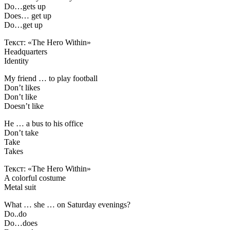
Do…gets up
Does… get up
Do…get up
Текст: «The Hero Within»
Headquarters
Identity
My friend … to play football
Don’t likes
Don’t like
Doesn’t like
He … a bus to his office
Don’t take
Take
Takes
Текст: «The Hero Within»
A colorful costume
Metal suit
What … she … on Saturday evenings?
Do..do
Do…does