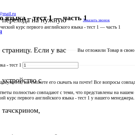
@mail.ru
 языка – тест 1 — часть 1
перехода на нужную
Заказать звонок
ческий курс первого английского языка - тест 1 — часть 1
Я
страницу. Если у вас
Вы отложили
Товар
в свою 
а - тест 1
устройство с
окумента, вы сможете его скачать на почте! Все вопросы совпада
ответы полностью совпадают с теми, что представлены на нашем
ий курс первого английского языка - тест 1 у нашего менеджера
тачскрином,