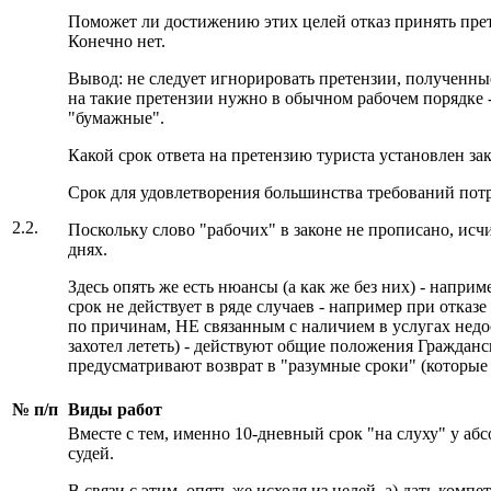
Поможет ли достижению этих целей отказ принять пре
Конечно нет.
Вывод: не следует игнорировать претензии, полученные
на такие претензии нужно в обычном рабочем порядке -
"бумажные".
Какой срок ответа на претензию туриста установлен за
Срок для удовлетворения большинства требований потре
2.2.
Поскольку слово "рабочих" в законе не прописано, исч
днях.
Здесь опять же есть нюансы (а как же без них) - наприм
срок не действует в ряде случаев - например при отказ
по причинам, НЕ связанным с наличием в услугах недос
захотел лететь) - действуют общие положения Гражданс
предусматривают возврат в "разумные сроки" (которые 
№
п/п
Виды работ
Вместе с тем, именно 10-дневный срок "на слуху" у аб
судей.
В связи с этим, опять же исходя из целей, а) дать комп