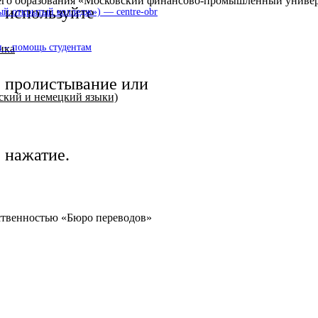
шего образования «Московский финансово-промышленный униве
используйте
 открытый колледж») — centre-obr
 – помощь студентам
ика
пролистывание или
йский и немецкий языки)
нажатие.
ственностью «Бюро переводов»