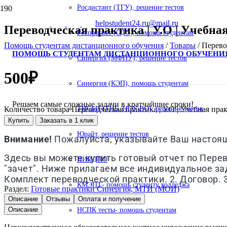
Росдистант (ТГУ), решение тестов
helpstudent24.ru@mail.ru
Переводческая практика | У.О | Учебна
Роспросвет (СДО), помощь студентам
Помощь студентам дистанционного обучения
/
Товары
/
Перево
ПОМОЩЬ СТУДЕНТАМ ДИСТАНЦИОННОГО ОБУЧЕНИ
Синергия (МФПУ), решение тестов
500
₽
Синергия (КЭП), помощь студентам
Решаем самые сложные задачи в кратчайшие сроки!
Количество товара Переводческая практика | У.О | Учебная пра
ТИСБИ (ТИБ, НОУ ВО), решение тестов
Купить
Заказать в 1 клик
Юрайт, решение тестов
Внимание!
Пожалуйста, указывайте Ваш настоящи
Здесь вы можете купить готовый отчет по Перево
НИИДПО
"зачет". Ниже прилагаем все индивидуальное зад
Комплект переводческой практики. 2. Договор. 
КМЭПТ- помощь студенту колледжа
Раздел:
Готовые практики Синергия, МТИ (МОИ)
Описание
Отзывы
Оплата и получение
Описание
НСПК тесты- помощь студентам