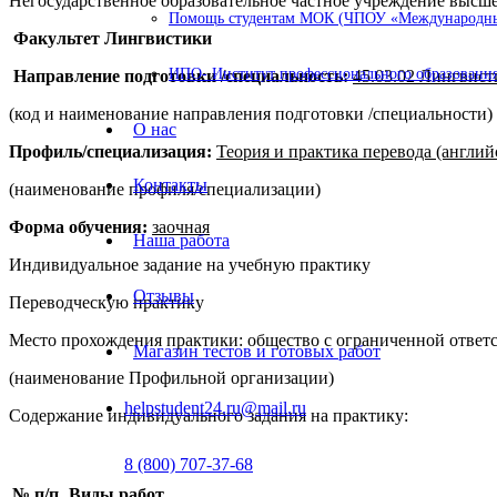
Негосударственное образовательное частное учреждение выс
Помощь студентам МОК (ЧПОУ «Международный
Факультет Лингвистики
ИПО- Институт профессионального образования
Направление подготовки /специальность:
45.03.02 Лингвист
(код и наименование направления подготовки /специальности)
О нас
Профиль/специализация:
Теория и практика перевода (англи
Контакты
(наименование профиля/специализации)
Форма обучения:
заочная
Наша работа
Индивидуальное задание на учебную практику
Отзывы
Переводческую практику
Место прохождения практики: общество с ограниченной ответ
Магазин тестов и готовых работ
(наименование Профильной организации)
helpstudent24.ru@mail.ru
Содержание индивидуального задания на практику:
8 (800) 707-37-68
№
п/п
Виды работ