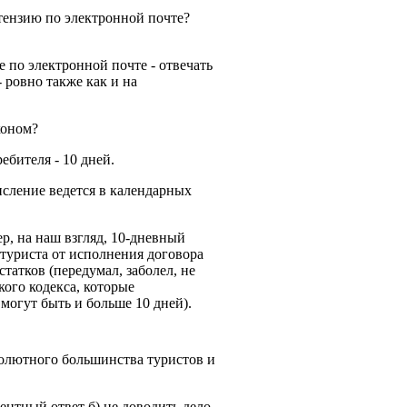
тензию по электронной почте?
 по электронной почте - отвечать
 ровно также как и на
коном?
бителя - 10 дней.
исление ведется в календарных
ер, на наш взгляд, 10-дневный
е туриста от исполнения договора
татков (передумал, заболел, не
кого кодекса, которые
могут быть и больше 10 дней).
солютного большинства туристов и
етентный ответ б) не доводить дело