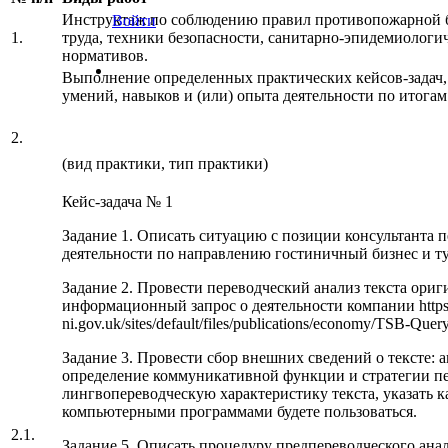
Инструктаж по соблюдению правил противопожарной б
Войти
1.
труда, техники безопасности, санитарно-эпидемиологи
нормативов.
Выполнение определенных практических кейсов-задач,
умений, навыков и (или) опыта деятельности по итогам
2.
(вид практики, тип практики)
Кейс-задача № 1
Задание 1. Описать ситуацию с позиции консультанта п
деятельности по направлению гостиничный бизнес и т
Задание 2. Провести переводческий анализ текста ориг
информационный запрос о деятельности компании http
ni.gov.uk/sites/default/files/publications/economy/TSB-Quer
Задание 3. Провести сбор внешних сведений о тексте: ав
определение коммуникативной функции и стратегии пер
лингвопереводческую характеристику текста, указать 
компьютерными программами будете пользоваться.
2.1.
Задание 5. Описать процедуру предпереводческого анал