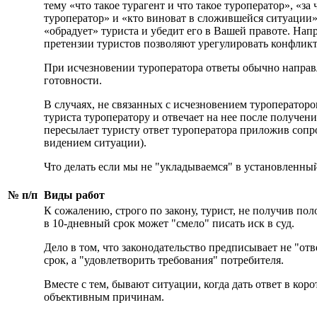
тему «что такое турагент и что такое туроператор», «за
туроператор» и «кто виноват в сложившейся ситуации»
«обрадует» туриста и убедит его в Вашей правоте. Нап
претензии туристов позволяют урегулировать конфликты
При исчезновении туроператора ответы обычно направл
готовности.
В случаях, не связанных с исчезновением туроператоро
туриста туроператору и отвечает на нее после получени
пересылает туристу ответ туроператора приложив сопр
видением ситуации).
Что делать если мы не "укладываемся" в установленны
№
п/п
Виды работ
К сожалению, строго по закону, турист, не получив по
в 10-дневный срок может "смело" писать иск в суд.
Дело в том, что законодательство предписывает не "от
срок, а "удовлетворить требования" потребителя.
Вместе с тем, бывают ситуации, когда дать ответ в кор
объективным причинам.