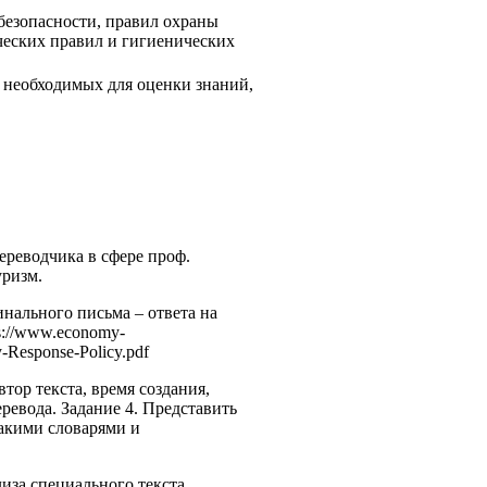
езопасности, правил охраны
ческих правил и гигиенических
 необходимых для оценки знаний,
ереводчика в сфере проф.
уризм.
инального письма – ответа на
s://www.economy-
y-Response-Policy.pdf
тор текста, время создания,
евода. Задание 4. Представить
какими словарями и
иза специального текста,