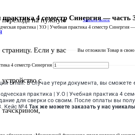
я практика 4 семестр Синергия — часть 
перехода на нужную
Заказать звонок
дческая практика | У.О | Учебная практика 4 семестр Синергия —
Я
страницу. Если у вас
Вы отложили
Товар
в свою 
ктика 4 семестр Синергия
устройство с
й Email. В случае утери документа, вы сможете е
дческая практика | У.О | Учебная практика 4 сем
ание для сверки со своим. После оплаты вы получ
3. Кейс №4
Так же можете заказать у нас уникаль
тачскрином,