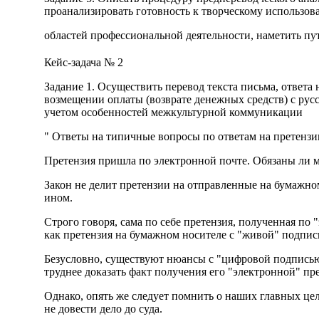
проанализировать готовность к творческому использо
областей профессиональной деятельности, наметить пу
Кейс-задача № 2
Задание 1. Осуществить перевод текста письма, ответа
возмещении оплаты (возврате денежных средств) с русс
учетом особенностей межкультурной коммуникации
" Ответы на типичные вопросы по ответам на претензи
Претензия пришла по электронной почте. Обязаны ли м
Закон не делит претензии на отправленные на бумажно
ином.
Строго говоря, сама по себе претензия, полученная по 
как претензия на бумажном носителе с "живой" подпис
Безусловно, существуют нюансы с "цифровой подписью"
труднее доказать факт получения его "электронной" пр
Однако, опять же следует помнить о наших главных цел
не довести дело до суда.