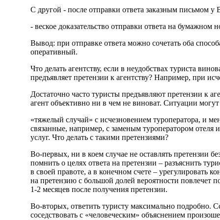
С другой - после отправки ответа заказным письмом у 
- веское доказательство отправки ответа на бумажном н
Вывод: при отправке ответа можно сочетать оба спосо
оперативный.
Что делать агентству, если в неудобствах туриста винов
предъявляет претензии к агентству? Например, при исч
Достаточно часто туристы предъявляют претензии к аген
агент объективно ни в чем не виноват. Ситуации могут
«тяжелый случай» с исчезновением туроператора, и ме
связанные, например, с заменым туроператором отеля 
услуг. Что делать с такими претензиями?
Во-первых, ни в коем случае не оставлять претензии бе
помнить о целях ответа на претензии – разъяснить тур
в своей правоте, а в конечном счете – урегулировать ко
на претензию с большой долей вероятности повлечет по
1-2 месяцев после получения претензии.
Во-вторых, ответить туристу максимально подробно. С
соседствовать с «человеческим» объяснением произош