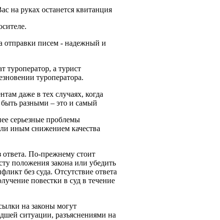
Вас на руках останется квитанция
осителе.
ба отправки писем - надежный и
ат туроператор, а турист
езновении туроператора.
там даже в тех случаях, когда
 быть разными – это и самый
нее серьезные проблемы
или иным снижением качества
з ответа. По-прежнему стоит
исту положения закона или убедить
нфликт без суда. Отсутствие ответа
лучение повестки в суд в течение
сылки на законы могут
едшей ситуации, разъяснениями на