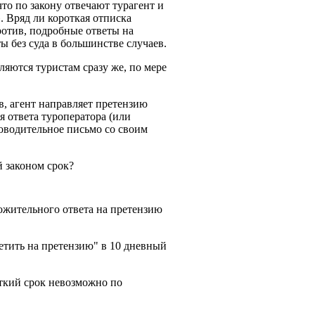
 что по закону отвечают турагент и
. Вряд ли короткая отписка
ротив, подробные ответы на
 без суда в большинстве случаев.
яются туристам сразу же, по мере
в, агент направляет претензию
я ответа туроператора (или
оводительное письмо со своим
й законом срок?
ложительного ответа на претензию
ветить на претензию" в 10 дневный
откий срок невозможно по