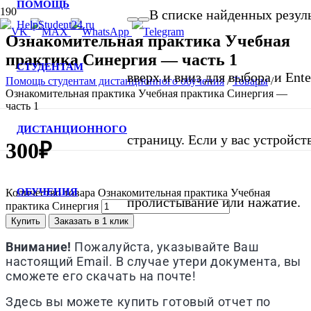
ПОМОЩЬ
В списке найденных резуль
Ознакомительная практика Учебная
практика Синергия — часть 1
СТУДЕНТАМ
вверх и вниз для выбора и Ent
Помощь студентам дистанционного обучения
/
Товары
/
Ознакомительная практика Учебная практика Синергия —
часть 1
ДИСТАНЦИОННОГО
страницу. Если у вас устройст
300
₽
ОБУЧЕНИЯ
Количество товара Ознакомительная практика Учебная
пролистывание или нажатие.
практика Синергия
Купить
Заказать в 1 клик
Внимание!
Пожалуйста, указывайте Ваш
настоящий Email. В случае утери документа, вы
сможете его скачать на почте!
Здесь вы можете купить готовый отчет по