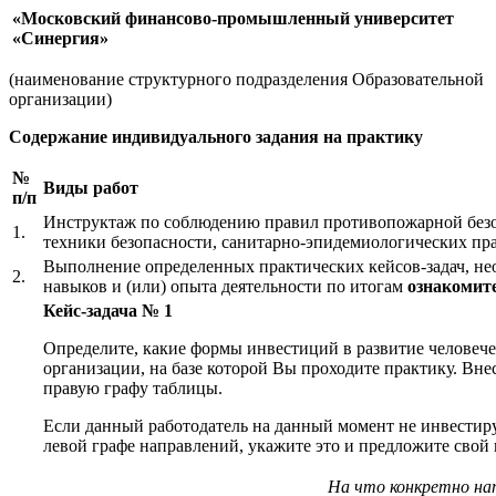
«Московский финансово-промышленный университет
«Синергия»
(наименование структурного подразделения Образовательной
организации)
Содержание индивидуального задания на практику
№
Виды работ
п/п
Инструктаж по соблюдению правил противопожарной безоп
1.
техники безопасности, санитарно-эпидемиологических пр
Выполнение определенных практических кейсов-задач, не
2.
навыков и (или) опыта деятельности по итогам
ознакомит
Кейс-задача № 1
Определите, какие формы инвестиций в развитие человече
организации, на базе которой Вы проходите практику. В
правую графу таблицы.
Если данный работодатель на данный момент не инвестируе
левой графе направлений, укажите это и предложите свой 
На что конкретно на