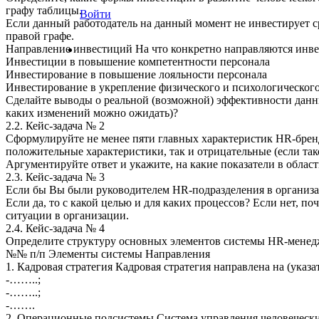
графу таблицы.
Войти
Если данный работодатель на данный момент не инвестирует ср
правой графе.
Направление инвестиций На что конкретно направляются инве
Инвестиции в повышение компетентности персонала
Инвестирование в повышение лояльности персонала
Инвестирование в укрепление физического и психологического
Сделайте выводы о реальной (возможной) эффективности данны
каких изменений можно ожидать)?
2.2. Кейс-задача № 2
Сформулируйте не менее пяти главных характеристик HR-бренд
положительные характеристики, так и отрицательные (если так
Аргументируйте ответ и укажите, на какие показатели в облас
2.3. Кейс-задача № 3
Если бы Вы были руководителем HR-подразделения в организа
Если да, то с какой целью и для каких процессов? Если нет, п
ситуации в организации.
2.4. Кейс-задача № 4
Определите структуру основных элементов системы HR-менеджм
№№ п/п Элементы системы Направления
1. Кадровая стратегия Кадровая стратегия направлена на (указ
-……..;
-……..;
-…….
2. Операционные подсистемы Система управления человечески