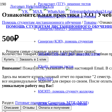
Росдистант (ТГУ), решение тестов
helpstudent24.ru
Ознакомительная практика | У.О | Учеб
Роспросвет (СДО), помощь студентам
Помощь студентам дистанционного обучения
/
Товары
/
Ознако
ПОМОЩЬ СТУДЕНТАМ ДИСТАНЦИОННОГО ОБУЧЕНИ
Синергия (МФПУ), решение тестов
500
₽
Синергия (КЭП), помощь студентам
Решаем самые сложные задачи в кратчайшие сроки!
Количество товара Ознакомительная практика | У.О | Учебная п
ТИСБИ (ТИБ, НОУ ВО), решение тестов
Купить
Заказать в 1 клик
Юрайт, решение тестов
Внимание!
Пожалуйста, указывайте Ваш настоящий Email. В слу
Здесь вы можете купить готовый отчет по практике "2 семестр.
НИИДПО
все индивидуальное задание для сверки со своим. После оплат
уникальную работу под Вас!
КМЭПТ- помощь студенту колледжа
Раздел:
Готовые практики Синергия, МТИ (МОИ)
НСПК тесты- помощь студентам
Описание
Отзывы
Оплата и получение