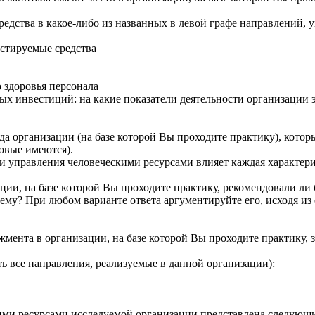
едства в какое-либо из названных в левой графе направлений, 
стируемые средства
 здоровья персонала
х инвестиций: на какие показатели деятельности организации э
а организации (на базе которой Вы проходите практику), котор
овые имеются).
ти управления человеческими ресурсами влияет каждая характери
ции, на базе которой Вы проходите практику, рекомендовали л
очему? При любом варианте ответа аргументируйте его, исходя и
ента в организации, на базе которой Вы проходите практику, 
ать все направления, реализуемые в данной организации):
ми ресурсами исследуемой организации представлена следующим