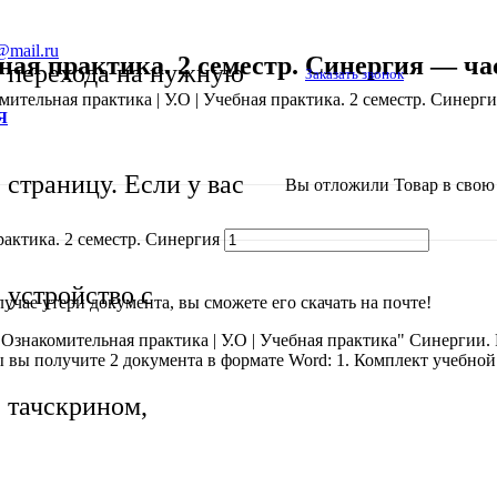
@mail.ru
ная практика. 2 семестр. Синергия — ча
перехода на нужную
Заказать звонок
мительная практика | У.О | Учебная практика. 2 семестр. Синерг
Я
страницу. Если у вас
Вы отложили
Товар
в свою 
рактика. 2 семестр. Синергия
устройство с
чае утери документа, вы сможете его скачать на почте!
 Ознакомительная практика | У.О | Учебная практика" Синергии. 
ы вы получите 2 документа в формате Word: 1. Комплект учебной
тачскрином,