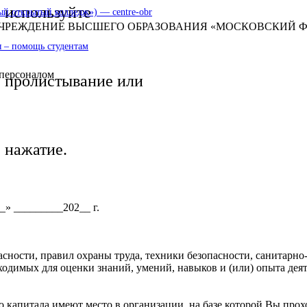
используйте
 открытый колледж») — centre-obr
 УЧРЕЖДЕНИЕ ВЫСШЕГО ОБРАЗОВАНИЯ «МОСКОВСКИЙ
 – помощь студентам
 персоналом
пролистывание или
нажатие.
_» _________202__ г.
сности, правил охраны труда, техники безопасности, санитарн
ходимых для оценки знаний, умений, навыков и (или) опыта дея
о капитала имеют место в организации, на базе которой Вы пр