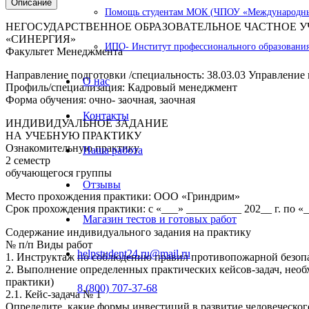
Описание
Помощь студентам МОК (ЧПОУ «Международный
НЕГОСУДАРСТВЕННОЕ ОБРАЗОВАТЕЛЬНОЕ ЧАСТНОЕ
«СИНЕРГИЯ»
ИПО- Институт профессионального образования
Факультет Менеджмента
Направление подготовки /специальность: 38.03.03 Управление
О нас
Профиль/специализация: Кадровый менеджмент
Форма обучения: очно- заочная, заочная
Контакты
ИНДИВИДУАЛЬНОЕ ЗАДАНИЕ
НА УЧЕБНУЮ ПРАКТИКУ
Ознакомительную практику
Наша работа
2 семестр
обучающегося группы
Отзывы
Место прохождения практики: ООО «Гриндрим»
Срок прохождения практики: с «___» __________ 202__ г. по «_
Магазин тестов и готовых работ
Содержание индивидуального задания на практику
№ п/п Виды работ
helpstudent24.ru@mail.ru
1. Инструктаж по соблюдению правил противопожарной безопа
2. Выполнение определенных практических кейсов-задач, необ
практики)
8 (800) 707-37-68
2.1. Кейс-задача № 1
Определите, какие формы инвестиций в развитие человеческог