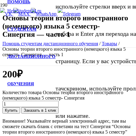
ПОМОЩЬ
используйте стрелки вверх и в
Основы теории второго иностранного
(немецкого) языка 5 семестр-
СТУДЕНТАМ
Синергия — часть 1
выбора и Enter для перехода 
Помощь студентам дистанционного обучения
/
Товары
/
Основы теории второго иностранного (немецкого) языка 5
семестр- Синергия — часть 1
ДИСТАНЦИОННОГО
страницу. Если у вас устройст
200
₽
ОБУЧЕНИЯ
тачскрином, используйте про
Количество товара Основы теории второго иностранного
(немецкого) языка 5 семестр- Синергия
Купить
Заказать в 1 клик
или нажатие.
Внимание! Указывайте верный электронный адрес, там вы
сможете скачать бланк с ответами на тест Синергия “Основы
теории второго иностранного (немецкого) языка 5 семестр”