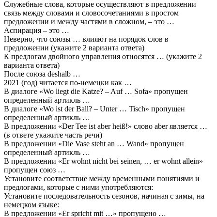
Служебные слова, которые осуществляют в предложении
связь между словами и словосочетаниями в простом
предложении и между частями в сложном, – это …
Аспирация – это …
Неверно, что союзы … влияют на порядок слов в
предложении (укажите 2 варианта ответа)
К предлогам двойного управления относятся … (укажите 2
варианта ответа)
После союза deshalb …
2021 (год) читается по-немецки как …
В диалоге «Wo liegt die Katze? – Auf … Sofa» пропущен
определенный артикль …
В диалоге «Wo ist der Ball? – Unter … Tisch» пропущен
определенный артикль …
В предложении «Der Tee ist aber heiß!» слово aber является …
(в ответе укажите часть речи)
В предложении «Die Vase steht an … Wand» пропущен
определенный артикль …
В предложении «Er wohnt nicht bei seinen, … er wohnt allein»
пропущен союз …
Установите соответствие между временными понятиями и
предлогами, которые с ними употребляются:
Установите последовательность сезонов, начиная с зимы, на
немецком языке:
В предложении «Er spricht mit …» пропущено …