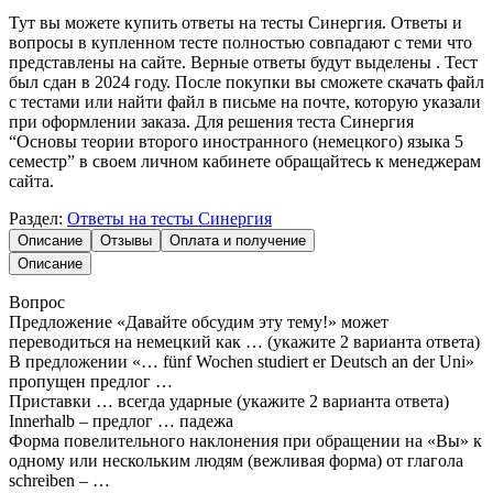
Тут вы можете купить ответы на тесты Синергия. Ответы и
вопросы в купленном тесте полностью совпадают с теми что
представлены на сайте. Верные ответы будут выделены . Тест
был сдан в 2024 году. После покупки вы сможете скачать файл
с тестами или найти файл в письме на почте, которую указали
при оформлении заказа. Для решения теста Синергия
“Основы теории второго иностранного (немецкого) языка 5
семестр” в своем личном кабинете обращайтесь к менеджерам
сайта.
Раздел:
Ответы на тесты Синергия
Описание
Отзывы
Оплата и получение
Описание
Вопрос
Предложение «Давайте обсудим эту тему!» может
переводиться на немецкий как … (укажите 2 варианта ответа)
В предложении «… fünf Wochen studiert er Deutsch an der Uni»
пропущен предлог …
Приставки … всегда ударные (укажите 2 варианта ответа)
Innerhalb – предлог … падежа
Форма повелительного наклонения при обращении на «Вы» к
одному или нескольким людям (вежливая форма) от глагола
schreiben – …