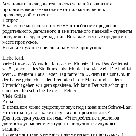
Установите последовательность степеней сравнения
прилагательного «высокий» от положительной к
превосходной степени:
Вопрос
В качестве контроля по теме «Употребление предлогов
родительного, дательного и винительного падежей» студенты
получили следующее задание: Вставьте нужные предлоги на
месте пропусков.
Вставьте нужные предлоги на месте пропусков.
Liebe Karl,
viele Grüße … Wien. Ich bin … drei Monaten hier. Das Wetter ist
schön, aber … des Studiums habe ich nicht so viel Zeit. Die Uni ist
weit … meinem Haus. Jeden Tag fahre ich … dem Bus zur Uni. In
der Pause gehe ich … den Freunden in die Mensa und … dem
Unterricht gehen wir gern spazieren. Ich kann Deutsch schon gut
sprechen. Ich schreibe Texte … Fehler.
Viele Grüße
Anna
В немецком языке существует звук под названием Schwa-Laut.
Что это за звук и в каких случаях он произносится?
Для проверки усвоения темы «Употребление предлогов
двойного управления» студенты получили следующее
задание:
Вставьте артикль в нужном падеже на месте пропусков. В