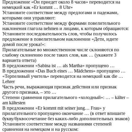
Предложение «Он приедет около 8 часов» переводится на
немецкий как «Er kommt … 8 Uhr»
Установите соответствие между предлогами и падежами,
которыми они управляют:
Установите соответствие между формами повелительного
наклонения глагола nehmen и лицами, к которым обращаются:
Установите последовательность слов, чтобы получилось
предложение в повелительном наклонении «Дети, идите
домой после урока!»:
Прилагательные во множественном числе склоняются по
слабому склонению после таких слов, как … (укажите 3
варианта ответа)
В предложении «Sabina ist … als Martha» пропущено …
В предложении «Das Buch eines … Mädchens» пропущено …
«Терпеливый учитель» переводится на немецкий как die …
Lehrer
Часть речи, выражающая признак действия или признак
другого признака, – это …
Степени сравнения прилагательного «холодный»: … – kälter –
am kältesten
В предложении «Er kommt mit seiner jung… Frau» у
прилагательного пропущено окончание … (в ответ впишите
букву/буквосочетание без каких-либо дополнительных знаков)
Установите соответствие между названиями степеней
сравнения на немецком и на русском: