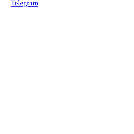
Telegram
Close
this
module
НАША КОМПАНИЯ РАБОТАЕТ НА
РЕЗУЛЬТАТ, СВЯЖИТЕСЬ С НАМИ И
УБЕДИТЕСЬ САМИ
Для более оперативной связи
предлагаем вести общение по
WhatsApp
или
Telegram