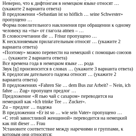
Неверно, что к дифтонгам в немецком языке относят …
(укажите 2 варианта ответа)
В предложении «Sebastian ist so höflich … seine Schwester»
пропущено …
Форма повелительного наклонения при обращении к одному
человеку на «ты» от глагола atmen – …
В словосочетании die … Frisur пропущено …
К несклоняемым прилагательным относят … (укажите 2
варианта ответа)
«Поэтому» можно перевести на немецкий с помощью союзов
… (укажите 2 варианта ответа)
Все времена года в немецком языке … рода
Звук [ŋ] произносится в словах … (укажите 3 варианта ответа)
К предлогам дательного падежа относят … (укажите 2
варианта ответа)
В предложениях «Fahren Sie … dem Bus zur Arbeit? – Nein, ich
fahre … Zug» пропущен предлог …
Предложение «Я пью чай с сахаром» переводится на
немецкий как «Ich trinke Tee … Zucker».
Zu – предлог … падежа
В предложении «Er ist so … wie sein Vater» пропущено …
«С этой завистливой женщиной» переводится на немецкий
как mit dieser … Frau
Установите соответствие между наречиями и группами, к
которым они относятся: