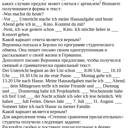
каких случаях предлог может слиться с артиклем? Впишите
получившиеся формы в текст:
-Was machst du heute?
-Vor ___ Unterricht mache ich meine Hausaufgabe und heute
Abend gehe ich in___ Kino. Kommst du mit?
-Nein, ich war gestern schon ___ Kino. Ich möchte lieber in ___
Konzert gehen.
Какой вариант ответа является верным?
Вероника поехала в Берлин по программе студенческого
обмена. Она пишет письмо своим одногруппникам и
рассказывает о своей жизни в Германии.
Дополните письмо Вероники предлогами, чтобы получился
связный и грамматически правильный текст:
Der Unterricht beginnt an der Uni schon ___ 8.00 Uhr. ___ 10.10
Uhr. ___ 10.30 Uhr ist die erste Pause. ___ Montag gehe ich ___
13.20 Uhr nach Hause. Meine Hausaufgaben mache ich ___ Abend.
___ dem Mittagessen treffe ich meine Freunde und ___ Dienstag
und ___ Donnerstag habe ich Projektarbeit. ___ Wochenende habe
ich frei! Und ___ der Nacht schlafe ich oder ich lese heimlich. Wir
haben ___ Juli Ferien. Dieses Jahr ___ 7. Juli ___ 31. August. ___
Sommer fahre ich nach Hause zu meiner Familie.
Какой вариант является верным?
Для закрепления темы «Степени сравнения прилагательных»
студенты получили следующее задание:
Раскройте скобки и поставьте прилагательные в форму