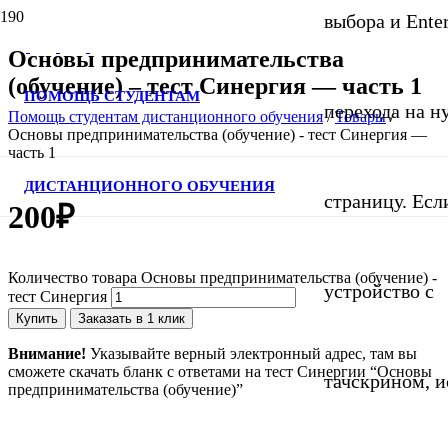
выбора и Ente
Основы предпринимательства
(обучение) – тест Синергия — часть 1
ПОМОЩЬ СТУДЕНТАМ
перехода на 
Помощь студентам дистанционного обучения
/
Товары
/
Основы предпринимательства (обучение) - тест Синергия —
часть 1
ДИСТАНЦИОННОГО ОБУЧЕНИЯ
страницу. Если
200
₽
Количество товара Основы предпринимательства (обучение) -
устройство с
тест Синергия
Купить
Заказать в 1 клик
Внимание!
Указывайте верный электронный адрес, там вы
сможете скачать бланк с ответами на тест Синергии “Основы
тачскрином, и
предпринимательства (обучение)”