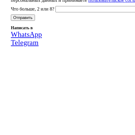
персональных данных и принимаете
пользовательское сог
Что больше, 2 или 8?
Написать в
WhatsApp
Telegram
Close
this
module
НАША КОМПАНИЯ РАБОТАЕТ НА
РЕЗУЛЬТАТ, СВЯЖИТЕСЬ С НАМИ И
УБЕДИТЕСЬ САМИ