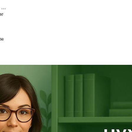
ь …
ие
за