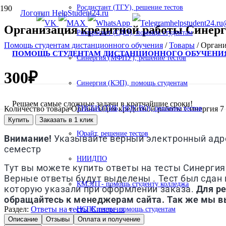
Росдистант (ТГУ), решение тестов
helpstudent24.ru
Организация кредитной работы Синерги
Роспросвет (СДО), помощь студентам
Помощь студентам дистанционного обучения
/
Товары
/
Органи
ПОМОЩЬ СТУДЕНТАМ ДИСТАНЦИОННОГО ОБУЧЕНИ
Синергия (МФПУ), решение тестов
300
₽
Синергия (КЭП), помощь студентам
Решаем самые сложные задачи в кратчайшие сроки!
Количество товара Организация кредитной работы Синергия 7 
ТИСБИ (ТИБ, НОУ ВО), решение тестов
Купить
Заказать в 1 клик
Юрайт, решение тестов
Внимание!
Указывайте верный электронный адрес
семестр
НИИДПО
Тут вы можете купить ответы на тесты Синергия
Верные ответы будут выделены . Тест был сдан в
КМЭПТ- помощь студенту колледжа
которую указали при оформлении заказа.
Для р
обращайтесь к менеджерам сайта. Так же мы в
Раздел:
Ответы на тесты Синергия
НСПК тесты- помощь студентам
Описание
Отзывы
Оплата и получение