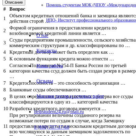
Описание
Помощь студентам МОК (ЧПОУ «Международный
#
Вопрос
Объектом кредитных отношений банка и заемщика являютс
1
ИПО- Институт профессионального образования
действия сторон …
Формой ограничения в предоставлении кредита по
2
возобновляемой кредитной линии является …
О нас
Ссуды предприятиям промышленности, сельского хозяйства
3
коммерческим структурам и др. классифицированы по …
Контакты
4
Кредитный договор может быть определен как …
5
К основным функциям кредита можно отнести …
Согласно Положению №254-П Банка России по третьей
Наша работа
6
категории качества ссуд должен быть создан резерв в размер
…
Отзывы
7
Кредитоспособность – это способность организации …
8
Бланковые ссуды обеспечиваются …
Магазин тестов и готовых работ
В целях определения размера расчетного резерва все ссуды
9
классифицируются в одну из … категорий качества
10
Разработка кредитного договора именуется …
helpstudent24.ru@mail.ru
При регулировании величины созданного резерва на
возможные потери по ссудам в случае, когда Заемщику
11
предоставлены кредиты по нескольким кредитным договора
8 (800) 707-37-68
всю числящуюся за данным заемщиком задолженность по