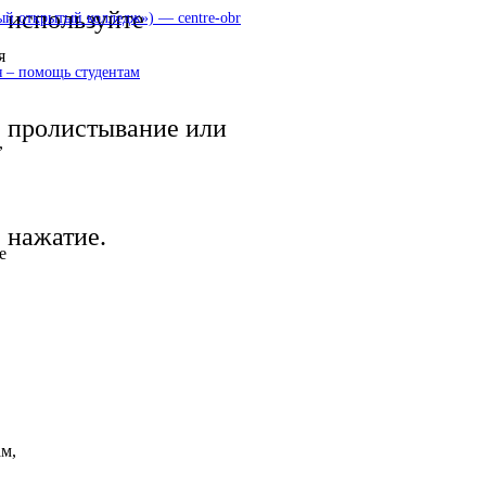
используйте
 открытый колледж») — centre-obr
я
 – помощь студентам
пролистывание или
,
нажатие.
е
м,