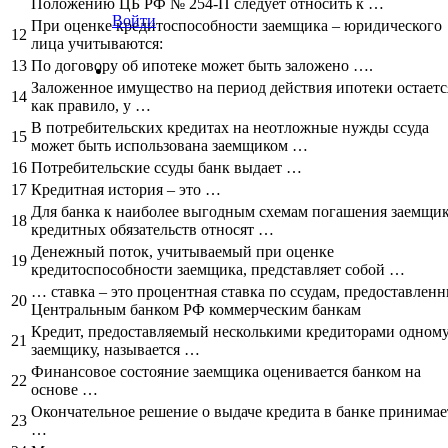
Положению ЦБ РФ № 254-П следует относить к …
Войти
При оценке кредитоспособности заемщика – юридического
12
лица учитываются:
13
По договору об ипотеке может быть заложено ….
Заложенное имущество на период действия ипотеки остаетс
14
как правило, у …
В потребительских кредитах на неотложные нужды ссуда
15
может быть использована заемщиком …
16
Потребительские ссуды банк выдает …
17
Кредитная история – это …
Для банка к наиболее выгодным схемам погашения заемщи
18
кредитных обязательств относят …
Денежный поток, учитываемый при оценке
19
кредитоспособности заемщика, представляет собой …
… ставка – это процентная ставка по ссудам, предоставлен
20
Центральным банком РФ коммерческим банкам
Кредит, предоставляемый несколькими кредиторами одном
21
заемщику, называется …
Финансовое состояние заемщика оценивается банком на
22
основе …
Окончательное решение о выдаче кредита в банке принимае
23
…