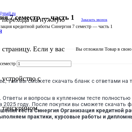
@mail.ru
я 7 семестр — часть 1
перехода на нужную
Заказать звонок
зация кредитной работы Синергия 7 семестр — часть 1
Я
страницу. Если у вас
Вы отложили
Товар
в свою 
семестр
устройство с
, там вы сможете скачать бланк с ответами на 
. Ответы и вопросы в купленном тесте полностью 
 2025 году. После покупки вы сможете скачать фа
тачскрином,
ешения теста
Синергия
Организация кредитной ра
ыполняем практики, курсовые работы и дипломн