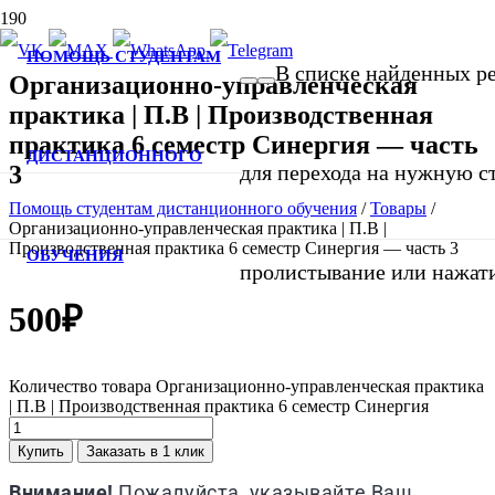
ПОМОЩЬ СТУДЕНТАМ
В списке найденных ре
Организационно-управленческая
практика | П.В | Производственная
практика 6 семестр Синергия — часть
ДИСТАНЦИОННОГО
3
для перехода на нужную ст
Помощь студентам дистанционного обучения
/
Товары
/
Организационно-управленческая практика | П.В |
Производственная практика 6 семестр Синергия — часть 3
ОБУЧЕНИЯ
пролистывание или нажати
500
₽
Количество товара Организационно-управленческая практика
| П.В | Производственная практика 6 семестр Синергия
Купить
Заказать в 1 клик
Внимание!
Пожалуйста, указывайте Ваш