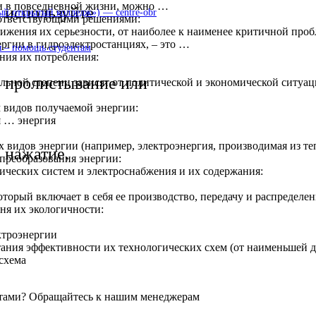
и в повседневной жизни, можно …
используйте
 открытый колледж») — centre-obr
оответствующими решениями:
жения их серьезности, от наиболее к наименее критичной проб
ргии в гидроэлектростанциях, – это …
 – помощь студентам
ния их потребления:
пролистывание или
ельной степени зависят от политической и экономической ситуа
 видов получаемой энергии:
я … энергия
 видов энергии (например, электроэнергия, производимая из те
нажатие.
преобразования энергии:
тических систем и электроснабжения и их содержания:
оторый включает в себя ее производство, передачу и распределе
ня их экологичности:
ктроэнергии
ания эффективности их технологических схем (от наименьшей д
схема