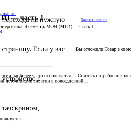
@mail.ru
ТИ) — часть 1
перехода на нужную
Заказать звонок
энергетика. 4 семестр. МОИ (МТИ) — часть 1
Я
страницу. Если у вас
Вы отложили
Товар
в свою 
и наиболее часто используется … Снизить потребление элект
устройство с
ыми источниками энергии в повседневной…
тачскрином,
спользуется …