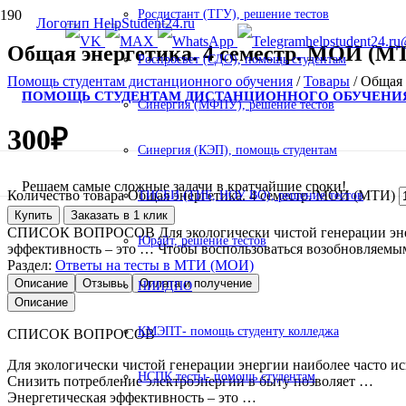
Росдистант (ТГУ), решение тестов
helpstudent24.ru
Общая энергетика. 4 семестр. МОИ (М
Роспросвет (СДО), помощь студентам
Помощь студентам дистанционного обучения
/
Товары
/
Общая 
ПОМОЩЬ СТУДЕНТАМ ДИСТАНЦИОННОГО ОБУЧЕНИ
Синергия (МФПУ), решение тестов
300
₽
Синергия (КЭП), помощь студентам
Решаем самые сложные задачи в кратчайшие сроки!
Количество товара Общая энергетика. 4 семестр. МОИ (МТИ)
ТИСБИ (ТИБ, НОУ ВО), решение тестов
Купить
Заказать в 1 клик
СПИСОК ВОПРОСОВ Для экологически чистой генерации энерги
Юрайт, решение тестов
эффективность – это … Чтобы воспользоваться возобновляем
Раздел:
Ответы на тесты в МТИ (МОИ)
Описание
Отзывы
Оплата и получение
НИИДПО
Описание
КМЭПТ- помощь студенту колледжа
СПИСОК ВОПРОСОВ
Для экологически чистой генерации энергии наиболее часто и
НСПК тесты- помощь студентам
Снизить потребление электроэнергии в быту позволяет …
Энергетическая эффективность – это …