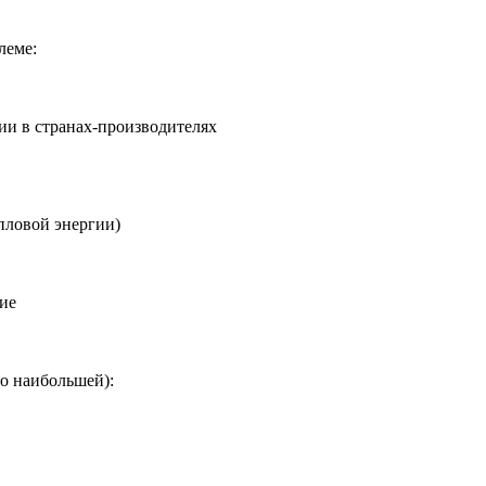
леме:
ции в странах-производителях
пловой энергии)
ние
о наибольшей):