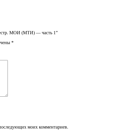
местр. МОИ (МТИ) — часть 1”
ечены
*
ля последующих моих комментариев.