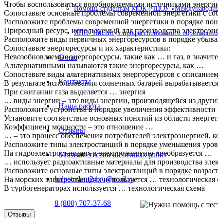
Чтобы воспользоваться возобновляемыми источниками энерги
Помощь студентам МОК (ЧПОУ «Международный
Сопоставьте основные проблемы современной энергетики с с
Расположите проблемы современной энергетики в порядке пони
Природный ресурс, используемый для производства электроэне
ИПО- Институт профессионального образования
Расположите виды первичных энергоресурсов в порядке убыва
Сопоставьте энергоресурсы и их характеристики:
Невозобновляемые энергоресурсы, такие как … и газ, в значит
О нас
Альтернативными называются такие энергоресурсы, как …
Сопоставьте виды альтернативных энергоресурсов с описанием
Контакты
В результате использования солнечных батарей вырабатываетс
При сжигании газа выделяется … энергия
… виды энергии – это виды энергии, производящейся из других
Наша работа
Расположите устройства в порядке увеличения эффективности 
Установите соответствие основных понятий из области энерге
Коэффициент мощности – это отношение …
Отзывы
… – это процесс обеспечения потребителей электроэнергией, к
Расположите типы электростанций в порядке уменьшения уров
На гидроэлектростанциях в электроэнергию преобразуется …
Магазин тестов и готовых работ
… использует радиоактивные материалы для производства эле
Расположите основные типы электростанций в порядке возраст
helpstudent24.ru@mail.ru
На морских электростанциях используется … технологическая 
В турбогенераторах используется … технологическая схема
8 (800) 707-37-68
Отзывы