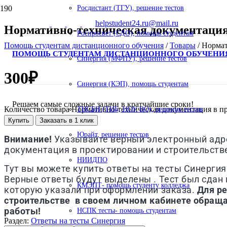
Росдистант (ТГУ), решение тестов
helpstudent24.ru@mail.ru
Нормативно-техническая документация 
Роспросвет (СДО), помощь студентам
Помощь студентам дистанционного обучения
/
Товары
/
Нормат
ПОМОЩЬ СТУДЕНТАМ ДИСТАНЦИОННОГО ОБУЧЕНИ
Синергия (МФПУ), решение тестов
300
₽
Синергия (КЭП), помощь студентам
Решаем самые сложные задачи в кратчайшие сроки!
Количество товара Нормативно-техническая документация в п
ТИСБИ (ТИБ, НОУ ВО), решение тестов
Купить
Заказать в 1 клик
Юрайт, решение тестов
Внимание!
Указывайте верный электронный адрес
документация в проектировании и строительст
НИИДПО
Тут вы можете купить ответы на тесты Синергия
Верные ответы будут выделены . Тест был сдан в
КМЭПТ- помощь студенту колледжа
которую указали при оформлении заказа.
Для р
строительстве
в своем личном кабинете обраща
работы!
НСПК тесты- помощь студентам
Раздел:
Ответы на тесты Синергия