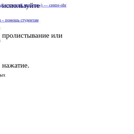
используйте
 открытый колледж») — centre-obr
 – помощь студентам
е
пролистывание или
в
нажатие.
рых