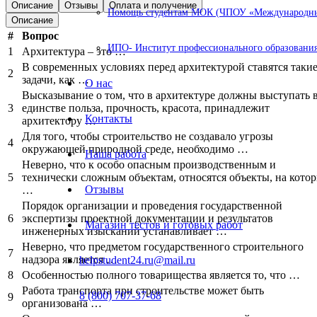
Описание
Отзывы
Оплата и получение
Помощь студентам МОК (ЧПОУ «Международный
Описание
#
Вопрос
ИПО- Институт профессионального образования
1
Архитектура – это …
В современных условиях перед архитектурой ставятся таки
2
задачи, как …
О нас
Высказывание о том, что в архитектуре должны выступать 
3
единстве польза, прочность, красота, принадлежит
Контакты
архитектору …
Для того, чтобы строительство не создавало угрозы
4
окружающей природной среде, необходимо …
Наша работа
Неверно, что к особо опасным производственным и
5
технически сложным объектам, относятся объекты, на кото
Отзывы
…
Порядок организации и проведения государственной
6
экспертизы проектной документации и результатов
Магазин тестов и готовых работ
инженерных изысканий устанавливает …
Неверно, что предметом государственного строительного
7
надзора является …
helpstudent24.ru@mail.ru
8
Особенностью полного товарищества является то, что …
Работа транспорта при строительстве может быть
8 (800) 707-37-68
9
организована …