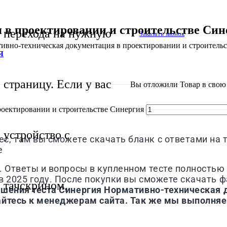
в проектировании и строительстве Син
перехода на нужную
Заказать звонок
ивно-техническая документация в проектировании и строительс
Я
страницу. Если у вас
Вы отложили
Товар
в свою 
роектировании и строительстве Синергия
устройство с
, там вы сможете скачать бланк с ответами на 
ве
. Ответы и вопросы в купленном тесте полностью 
 2025 году. После покупки вы сможете скачать фа
тачскрином,
ешения теста
Синергия
Нормативно-техническая 
йтесь к менеджерам сайта. Так же мы выполняе