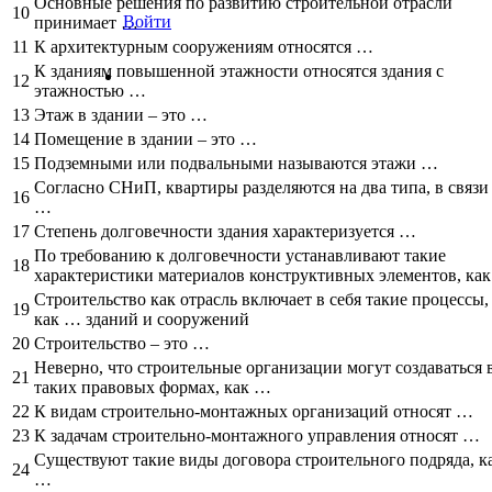
Основные решения по развитию строительной отрасли
10
Войти
принимает …
11
К архитектурным сооружениям относятся …
К зданиям повышенной этажности относятся здания с
12
этажностью …
13
Этаж в здании – это …
14
Помещение в здании – это …
15
Подземными или подвальными называются этажи …
Согласно СНиП, квартиры разделяются на два типа, в связи
16
…
17
Степень долговечности здания характеризуется …
По требованию к долговечности устанавливают такие
18
характеристики материалов конструктивных элементов, ка
Строительство как отрасль включает в себя такие процессы,
19
как … зданий и сооружений
20
Строительство – это …
Неверно, что строительные организации могут создаваться 
21
таких правовых формах, как …
22
К видам строительно-монтажных организаций относят …
23
К задачам строительно-монтажного управления относят …
Существуют такие виды договора строительного подряда, к
24
…