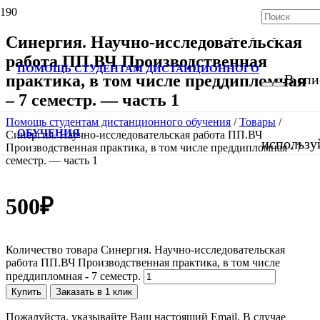
Синергия. Научно-исследовательская
работа ПП.ВЧ Производственная
ПОМОЩЬ СТУДЕНТАМ ДИСТАНЦИОННОГО
практика, в том числе преддипломная
В спи
– 7 семестр. — часть 1
Помощь студентам дистанционного обучения
/
Товары
/
ОБУЧЕНИЯ
Синергия. Научно-исследовательская работа ПП.ВЧ
использу
Производственная практика, в том числе преддипломная - 7
семестр. — часть 1
500
₽
Количество товара Синергия. Научно-исследовательская
работа ПП.ВЧ Производственная практика, в том числе
преддипломная - 7 семестр.
Купить
Заказать в 1 клик
Пожалуйста, указывайте Ваш настоящий Email. В случае