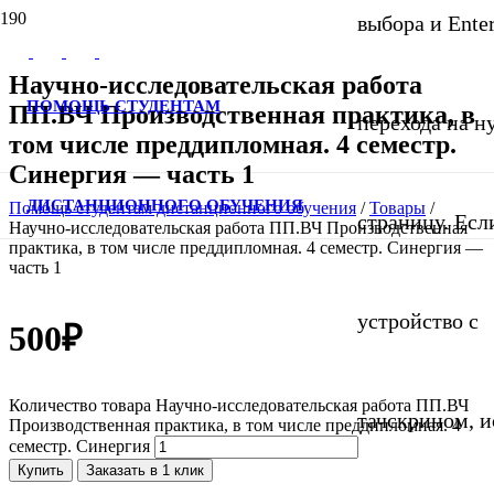
выбора и Ente
Научно-исследовательская работа
ПОМОЩЬ СТУДЕНТАМ
ПП.ВЧ Производственная практика, в
перехода на 
том числе преддипломная. 4 семестр.
Синергия — часть 1
ДИСТАНЦИОННОГО ОБУЧЕНИЯ
Помощь студентам дистанционного обучения
/
Товары
/
страницу. Если
Научно-исследовательская работа ПП.ВЧ Производственная
практика, в том числе преддипломная. 4 семестр. Синергия —
часть 1
устройство с
500
₽
Количество товара Научно-исследовательская работа ПП.ВЧ
тачскрином, и
Производственная практика, в том числе преддипломная. 4
семестр. Синергия
Купить
Заказать в 1 клик