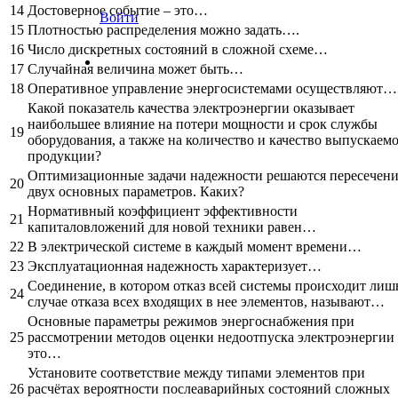
14
Достоверное событие – это…
Войти
15
Плотностью распределения можно задать….
16
Число дискретных состояний в сложной схеме…
17
Случайная величина может быть…
18
Оперативное управление энергосистемами осуществляют…
Какой показатель качества электроэнергии оказывает
наибольшее влияние на потери мощности и срок службы
19
оборудования, а также на количество и качество выпускаем
продукции?
Оптимизационные задачи надежности решаются пересечен
20
двух основных параметров. Каких?
Нормативный коэффициент эффективности
21
капиталовложений для новой техники равен…
22
В электрической системе в каждый момент времени…
23
Эксплуатационная надежность характеризует…
Соединение, в котором отказ всей системы происходит лиш
24
случае отказа всех входящих в нее элементов, называют…
Основные параметры режимов энергоснабжения при
25
рассмотрении методов оценки недоотпуска электроэнергии
это…
Установите соответствие между типами элементов при
26
расчётах вероятности послеаварийных состояний сложных