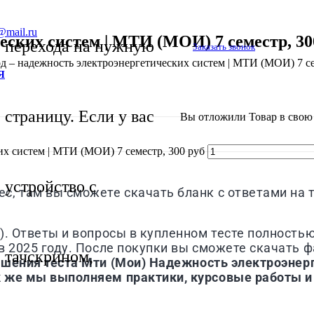
@mail.ru
ческих систем | МТИ (МОИ) 7 семестр, 30
перехода на нужную
Заказать звонок
од – надежность электроэнергетических систем | МТИ (МОИ) 7 се
Я
страницу. Если у вас
Вы отложили
Товар
в свою 
их систем | МТИ (МОИ) 7 семестр, 300 руб
устройство с
, там вы сможете скачать бланк с ответами на 
)
. Ответы и вопросы в купленном тесте полность
 2025 году. После покупки вы сможете скачать фа
тачскрином,
ешения теста
Мти (Мои)
Надежность электроэнерг
к же мы выполняем практики, курсовые работы 