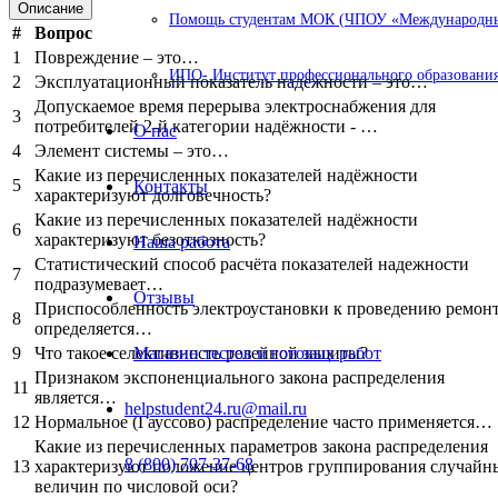
Описание
Помощь студентам МОК (ЧПОУ «Международный
#
Вопрос
1
Повреждение – это…
ИПО- Институт профессионального образования
2
Эксплуатационный показатель надежности – это…
Допускаемое время перерыва электроснабжения для
3
потребителей 2-й категории надёжности - …
О нас
4
Элемент системы – это…
Какие из перечисленных показателей надёжности
5
Контакты
характеризуют долговечность?
Какие из перечисленных показателей надёжности
6
характеризуют безотказность?
Наша работа
Статистический способ расчёта показателей надежности
7
подразумевает…
Отзывы
Приспособленность электроустановки к проведению ремон
8
определяется…
9
Что такое селективность релейной защиты?
Магазин тестов и готовых работ
Признаком экспоненциального закона распределения
11
является…
helpstudent24.ru@mail.ru
12
Нормальное (Гауссово) распределение часто применяется…
Какие из перечисленных параметров закона распределения
8 (800) 707-37-68
13
характеризуют положение центров группирования случайн
величин по числовой оси?