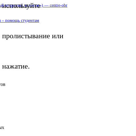
используйте
 открытый колледж») — centre-obr
 – помощь студентам
пролистывание или
нажатие.
тов
ых