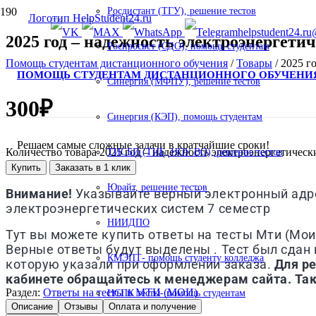
Росдистант (ТГУ), решение тестов
helpstudent24.ru
2025 год – надежность электроэнергети
Роспросвет (СДО), помощь студентам
Помощь студентам дистанционного обучения
/
Товары
/
2025 г
ПОМОЩЬ СТУДЕНТАМ ДИСТАНЦИОННОГО ОБУЧЕНИ
Синергия (МФПУ), решение тестов
300
₽
Синергия (КЭП), помощь студентам
Решаем самые сложные задачи в кратчайшие сроки!
Количество товара 2025 год – надежность электроэнергетическ
ТИСБИ (ТИБ, НОУ ВО), решение тестов
Купить
Заказать в 1 клик
Юрайт, решение тестов
Внимание!
Указывайте верный электронный адрес
электроэнергетических систем 7 семестр
НИИДПО
Тут вы можете купить ответы на тесты
Мти (Мои
Верные ответы будут выделены . Тест был сдан в
КМЭПТ- помощь студенту колледжа
которую указали при оформлении заказа.
Для р
кабинете обращайтесь к менеджерам сайта. Та
Раздел:
Ответы на тесты в МТИ (МОИ)
НСПК тесты- помощь студентам
Описание
Отзывы
Оплата и получение