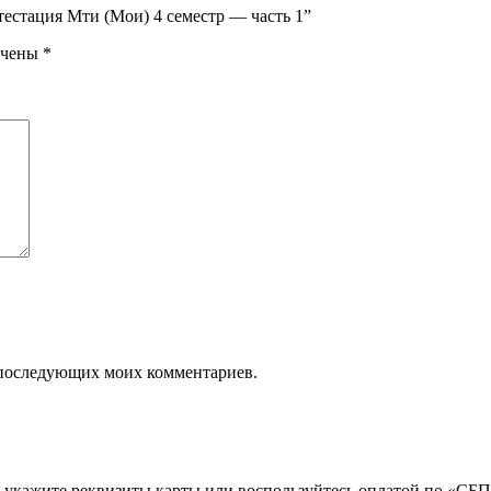
тестация Мти (Мои) 4 семестр — часть 1”
ечены
*
ля последующих моих комментариев.
 укажите реквизиты карты или воспользуйтесь оплатой по «СБП