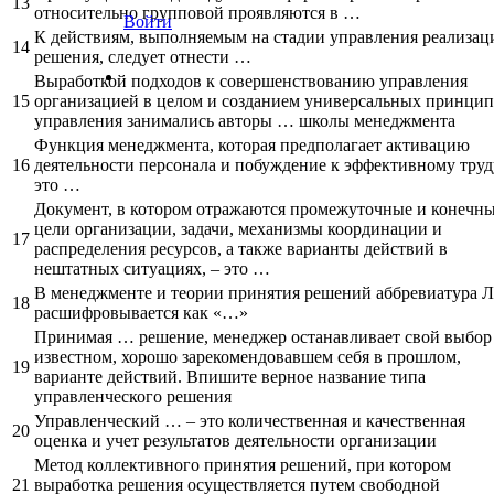
13
относительно групповой проявляются в …
Войти
К действиям, выполняемым на стадии управления реализац
14
решения, следует отнести …
Выработкой подходов к совершенствованию управления
15
организацией в целом и созданием универсальных принци
управления занимались авторы … школы менеджмента
Функция менеджмента, которая предполагает активацию
16
деятельности персонала и побуждение к эффективному труду
это …
Документ, в котором отражаются промежуточные и конечн
цели организации, задачи, механизмы координации и
17
распределения ресурсов, а также варианты действий в
нештатных ситуациях, – это …
В менеджменте и теории принятия решений аббревиатура 
18
расшифровывается как «…»
Принимая … решение, менеджер останавливает свой выбор
известном, хорошо зарекомендовавшем себя в прошлом,
19
варианте действий. Впишите верное название типа
управленческого решения
Управленческий … – это количественная и качественная
20
оценка и учет результатов деятельности организации
Метод коллективного принятия решений, при котором
21
выработка решения осуществляется путем свободной