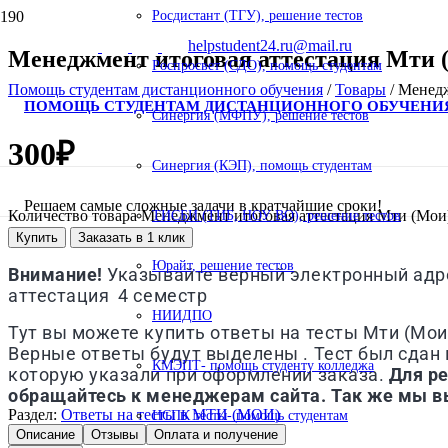
Росдистант (ТГУ), решение тестов
helpstudent24.ru@mail.ru
Менеджмент итоговая аттестация Мти (
Роспросвет (СДО), помощь студентам
Помощь студентам дистанционного обучения
/
Товары
/
Менедж
ПОМОЩЬ СТУДЕНТАМ ДИСТАНЦИОННОГО ОБУЧЕНИ
Синергия (МФПУ), решение тестов
300
₽
Синергия (КЭП), помощь студентам
Решаем самые сложные задачи в кратчайшие сроки!
Количество товара Менеджмент итоговая аттестация Мти (Мои)
ТИСБИ (ТИБ, НОУ ВО), решение тестов
Купить
Заказать в 1 клик
Юрайт, решение тестов
Внимание!
Указывайте верный электронный адрес
аттестация 4 семестр
НИИДПО
Тут вы можете купить ответы на тесты
Мти (Мои
Верные ответы будут выделены . Тест был сдан в
КМЭПТ- помощь студенту колледжа
которую указали при оформлении заказа.
Для р
обращайтесь к менеджерам сайта. Так же мы в
Раздел:
Ответы на тесты в МТИ (МОИ)
НСПК тесты- помощь студентам
Описание
Отзывы
Оплата и получение