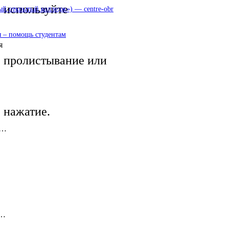
используйте
 открытый колледж») — centre-obr
 – помощь студентам
я
пролистывание или
нажатие.
 …
 …