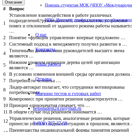
Описание
Помощь студентам МОК (ЧПОУ «Международный
#
Вопрос
Установление взаимодействия в работе различных
ИПО- Институт профессионального образования
подразделений, руководителей, специалистов, устранение
1
помех и отклонений от заданного режима работы называетс
…
О нас
2
Понятие «функции управления» впервые предложено …
3
Системный подход к менеджменту получил развитие в …
Контакты
Типичными должностями руководителей высшего звена
4
являются …
Нижним уровнем иерархии дерева целей организации
Наша работа
5
являются …
6
В условиях изменения внешней среды организация должна
Отзывы
7
Потребности человека …
Лидер-автократ полагает, что сотрудники мотивированы
8
потребностями …
Магазин тестов и готовых работ
9
Компромисс при принятии решения характеризуется …
10
Принцип единоначатия означает, что …
helpstudent24.ru@mail.ru
11
В общем случае под решением понимается …
Управленческие решения, аналогичные решениям, которые
12
8 (800) 707-37-68
принесли успех в сходных ситуациях в прошлом, являются
Преимущества индивидуальной формы принятия решений