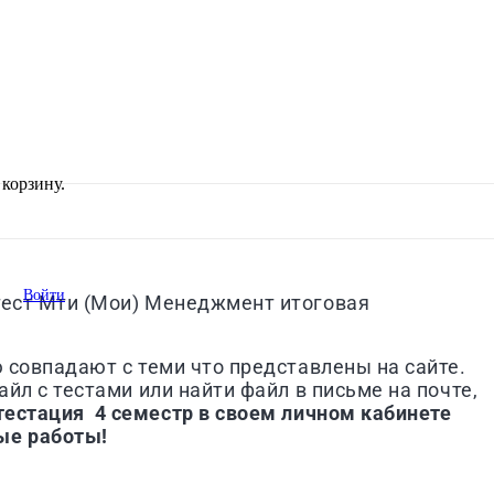
корзину.
Войти
тест
Мти (Мои)
Менеджмент итоговая
ю совпадают с теми что представлены на сайте.
йл с тестами или найти файл в письме на почте,
тестация 4 семестр
в своем личном кабинете
ые работы!