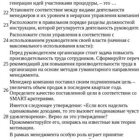
генерации идей участниками процедуры, – это …
Установите соответствие между видами деятельности
22
менеджеров и их уровнем в иерархии управления компание
Расположите в правильном порядке разделы должностной
23
инструкции, которой регулируется деятельность руководите
Расположите стили управления в соответствии с
24
использованием руководителем своей власти (начиная с
максимального использования власти):
Перед руководителем организации стоит задача повысить
производительность труда сотрудников. Сформируйте пере
25
рекомендаций для повышения производительности труда в
организации на основе методов гуманитарного направлени
менеджмента.
Менеджер компании поставил своим подчиненным цель –
увеличить объем продаж в последнем квартале года.
26
Определите качество поставленной цели в соответствии со
SMART-критериями.
Имеется следующее утверждение: «Если всех наделить
одинаковыми доходами, то это вызовет неодинаковые чувст
28
удовлетворения». Верно ли это утверждение?
Прокомментируйте его, опираясь на известные вам теории
мотивации.
В рамках менеджмента особую роль играет принятие