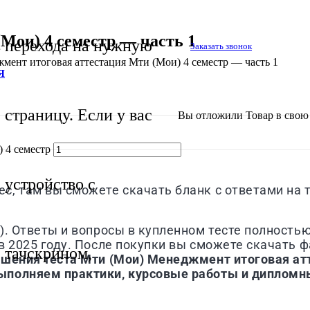
Мои) 4 семестр — часть 1
перехода на нужную
Заказать звонок
мент итоговая аттестация Мти (Мои) 4 семестр — часть 1
Я
страницу. Если у вас
Вы отложили
Товар
в свою 
 4 семестр
устройство с
, там вы сможете скачать бланк с ответами на 
)
. Ответы и вопросы в купленном тесте полность
 2025 году. После покупки вы сможете скачать фа
тачскрином,
ешения теста
Мти (Мои)
Менеджмент итоговая ат
ыполняем практики, курсовые работы и дипломн