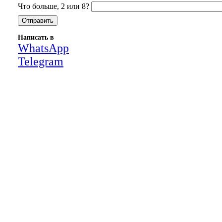
Что больше, 2 или 8?
Написать в
WhatsApp
Telegram
Close
this
module
НАША КОМПАНИЯ РАБОТАЕТ НА
РЕЗУЛЬТАТ, СВЯЖИТЕСЬ С НАМИ И
УБЕДИТЕСЬ САМИ
Для более оперативной связи