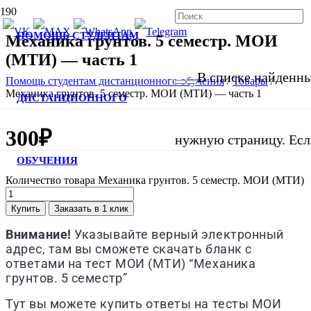
ПОМОЩЬ СТУДЕНТАМ
Механика грунтов. 5 семестр. МОИ
(МТИ) — часть 1
В списке найденных
Помощь студентам дистанционного обучения
/
Товары
/
Механика грунтов. 5 семестр. МОИ (МТИ) — часть 1
ДИСТАНЦИОННОГО
300
₽
нужную страницу. Если
ОБУЧЕНИЯ
Количество товара Механика грунтов. 5 семестр. МОИ (МТИ)
Купить
Заказать в 1 клик
Внимание!
Указывайте верный электронный
адрес, там вы сможете скачать бланк с
ответами на тест МОИ (МТИ) “Механика
грунтов. 5 семестр”
Тут вы можете купить ответы на тесты МОИ