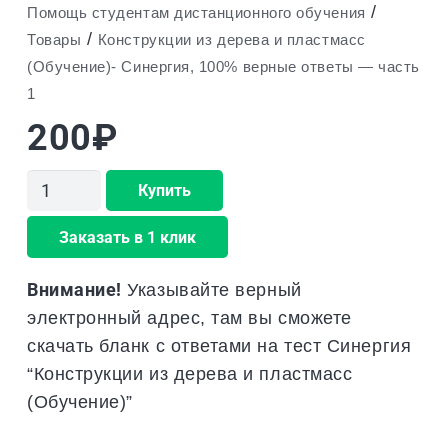
/
Помощь студентам дистанционного обучения
/
Товары
Конструкции из дерева и пластмасс
(Обучение)- Синергия, 100% верные ответы — часть
1
200
₽
Количество
Купить
товара
Заказать в 1 клик
Конструкции
из
Внимание!
Указывайте верный
дерева
электронный адрес, там вы сможете
и
скачать бланк с ответами на тест Синергия
пластмасс
“Конструкции из дерева и пластмасс
(Обучение)-
(Обучение)”
Синергия,
100%