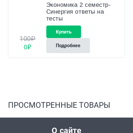
Экономика 2 семестр-
Синергия ответы на
тесты
Купить
100
₽
Подробнее
Первоначальная
Текущая
0
₽
цена
цена:
составляла
0₽.
100₽.
ПРОСМОТРЕННЫЕ ТОВАРЫ
О сайте