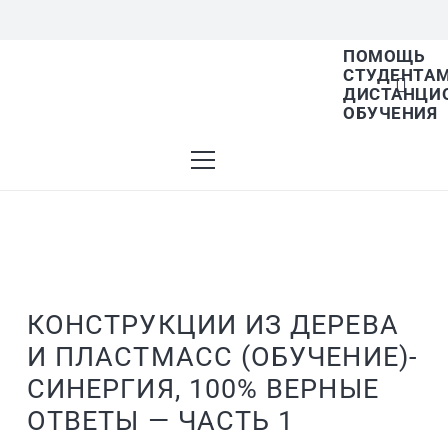
ПОМОЩЬ
СТУДЕНТА
В списке найденных результатов используйте
ДИСТАНЦИ
ОБУЧЕНИЯ
стрелки вверх и вниз для выбора и Enter для
перехода на нужную страницу. Если у вас
КОНСТРУКЦИИ ИЗ ДЕРЕВА
И ПЛАСТМАСС (ОБУЧЕНИЕ)-
устройство с тачскрином, используйте
СИНЕРГИЯ, 100% ВЕРНЫЕ
ОТВЕТЫ — ЧАСТЬ 1
пролистывание или нажатие.