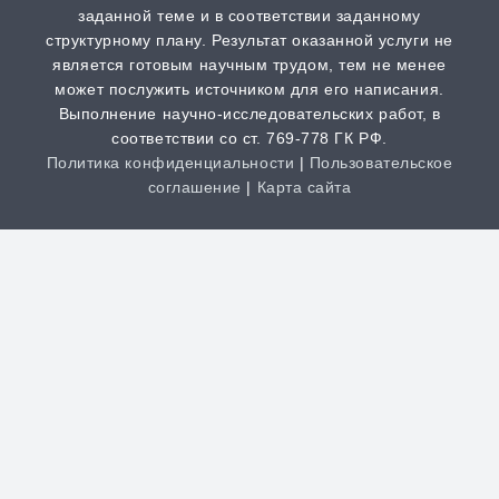
заданной теме и в соответствии заданному
структурному плану. Результат оказанной услуги не
является готовым научным трудом, тем не менее
может послужить источником для его написания.
Выполнение научно-исследовательских работ, в
соответствии со ст. 769-778 ГК РФ.
Политика конфиденциальности
|
Пользовательское
соглашение
|
Карта сайта
Clos
this
modu
НАША КОМПАНИЯ РАБОТАЕТ
НА РЕЗУЛЬТАТ, СВЯЖИТЕСЬ С