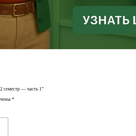
2 семестр — часть 1”
ечены
*