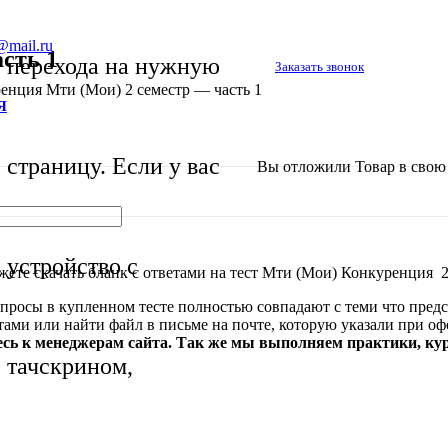
@mail.ru
сть 1
перехода на нужную
Заказать звонок
енция Мти (Мои) 2 семестр — часть 1
Я
страницу. Если у вас
Вы отложили
Товар
в свою 
устройство с
ете скачать бланк с ответами на тест Мти (Мои) Конкуренция 2
просы в купленном тесте полностью совпадают с теми что предс
стами или найти файл в письме на почте, которую указали при о
есь к менеджерам сайта. Так же мы выполняем практики, к
тачскрином,