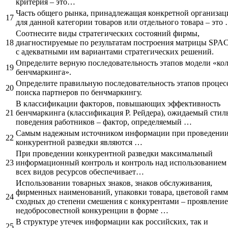
критерия – это…
Часть общего рынка, принадлежащая конкретной организац
17
для данной категории товаров или отдельного товара – это
Соотнесите виды стратегических состояний фирмы,
18
диагностируемые по результатам построения матрицы SPA
с адекватными им вариантами стратегических решений.
Определите верную последовательность этапов модели «ко
19
бенчмаркинга».
Определите правильную последовательность этапов процес
20
поиска партнеров по бенчмаркингу.
В классификации факторов, повышающих эффективность
21
бенчмаркинга (классификация Р. Рейдера), ожидаемый стил
поведения работников – фактор, определяемый …
Самым надежным источником информации при проведени
22
конкурентной разведки являются …
При проведении конкурентной разведки максимальный
23
информационный контроль и контроль над использованием
всех видов ресурсов обеспечивает…
Использовании товарных знаков, знаков обслуживания,
фирменных наименований, упаковки товара, цветовой гамм
24
сходных до степени смешения с конкурентами – проявление
недобросовестной конкуренции в форме …
В структуре утечек информации как российских, так и
25