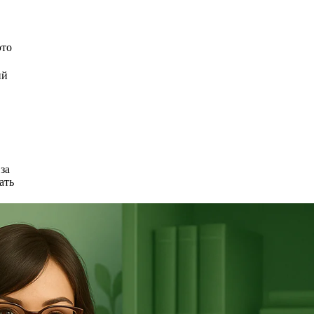
это
ий
за
ать