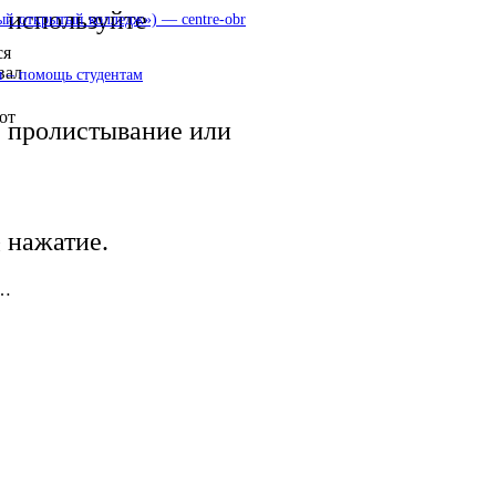
используйте
 открытый колледж») — centre-obr
ся
вал
 – помощь студентам
от
пролистывание или
нажатие.
и
 …