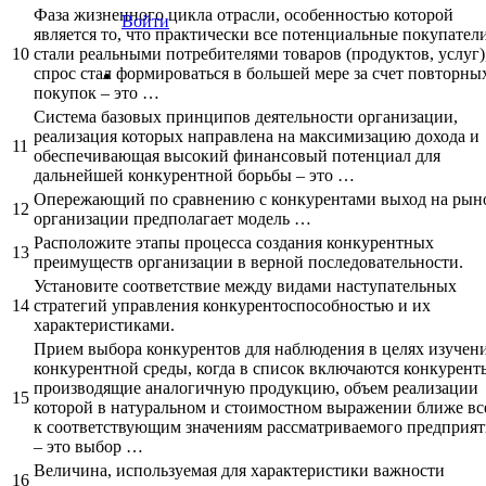
Фаза жизненного цикла отрасли, особенностью которой
Войти
является то, что практически все потенциальные покупател
10
стали реальными потребителями товаров (продуктов, услуг),
спрос стал формироваться в большей мере за счет повторны
покупок – это …
Система базовых принципов деятельности организации,
реализация которых направлена на максимизацию дохода и
11
обеспечивающая высокий финансовый потенциал для
дальнейшей конкурентной борьбы – это …
Опережающий по сравнению с конкурентами выход на рын
12
организации предполагает модель …
Расположите этапы процесса создания конкурентных
13
преимуществ организации в верной последовательности.
Установите соответствие между видами наступательных
14
стратегий управления конкурентоспособностью и их
характеристиками.
Прием выбора конкурентов для наблюдения в целях изучен
конкурентной среды, когда в список включаются конкурент
производящие аналогичную продукцию, объем реализации
15
которой в натуральном и стоимостном выражении ближе вс
к соответствующим значениям рассматриваемого предприят
– это выбор …
Величина, используемая для характеристики важности
16