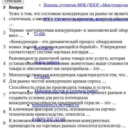
Описание
Помощь студентам МОК (ЧПОУ «Международный
#
Вопрос
Тезис о том, что состояние конкуренции на рынке не являет
1
статичным, а меняется с течением времени, впервые обосно
ИПО- Институт профессионального образования
…
Термин «регулируемая конкуренция» в экономический обор
2
О нас
ввел …
«Конкуренция – это динамический процесс обнаружения
3
новых знаний, сопровождающийся борьбой». Утверждение
Контакты
соответствует системе научных взглядов …
Разновидность рыночной цены товара или услуги, которая
Наша работа
4
устанавливается монополиями значительно выше стоимост
товара и обеспечивает им сверхприбыль – это …
5
Монополистическая конкуренция характеризуется тем, что
Отзывы
6
Для рынка чистой конкуренции кривая спроса …
Способность отрасли производить товары и услуги,
Магазин тестов и готовых работ
отвечающие требованиям мировых и внутренних рынков и
7
создавать условия для роста потенциала
конкурентоспособности предприятий отрасли – это …
helpstudent24.ru@mail.ru
К ключевым факторам успеха, основанным на научно-
8
техническом превосходстве, относятся …
8 (800) 707-37-68
К возможностям для возникновения конкурентных
9
преимуществ на торговых рынках относится (относятся) …