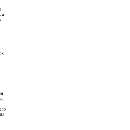
и
 а
х
ок
ия
ы,
его
ия