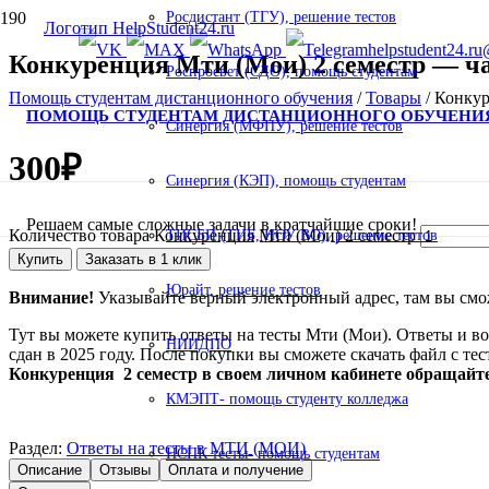
Росдистант (ТГУ), решение тестов
helpstudent24.ru
Конкуренция Мти (Мои) 2 семестр — ча
Роспросвет (СДО), помощь студентам
Помощь студентам дистанционного обучения
/
Товары
/
Конкур
ПОМОЩЬ СТУДЕНТАМ ДИСТАНЦИОННОГО ОБУЧЕНИ
Синергия (МФПУ), решение тестов
300
₽
Синергия (КЭП), помощь студентам
Решаем самые сложные задачи в кратчайшие сроки!
Количество товара Конкуренция Мти (Мои) 2 семестр
ТИСБИ (ТИБ, НОУ ВО), решение тестов
Купить
Заказать в 1 клик
Юрайт, решение тестов
Внимание!
Указывайте верный электронный адрес, там вы смож
Тут вы можете купить ответы на тесты Мти (Мои). Ответы и во
НИИДПО
сдан в 2025 году. После покупки вы сможете скачать файл с те
Конкуренция 2 семестр в своем личном кабинете обращайт
КМЭПТ- помощь студенту колледжа
Раздел:
Ответы на тесты в МТИ (МОИ)
НСПК тесты- помощь студентам
Описание
Отзывы
Оплата и получение