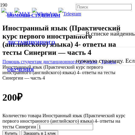
ПОМОЩЬ СТУДЕНТАМ
Иностранный язык (Практический
В списке найденных
курс первого иностранного
ДИСТАНЦИОННОГО
(английского) языка) 4- ответы на
тесты Синергии — часть 4
нужную страницу. Если
Помощь студентам дистанционного обучения
/
Товары
/
Иностранный язык (Практический курс первого
ОБУЧЕНИЯ
иностранного (английского) языка) 4- ответы на тесты
Синергии — часть 4
200
₽
Количество товара Иностранный язык (Практический курс
первого иностранного (английского) языка) 4- ответы на
тесты Синергии
Купить
Заказать в 1 клик