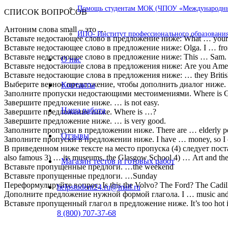
Помощь студентам МОК (ЧПОУ «Международный
СПИСОК ВОПРОСОВ
Антоним слова small – это …
ИПО- Институт профессионального образования
Вставьте недостающее слово в предложение ниже: What … your
Вставьте недостающее слово в предложение ниже: Olga. I … fro
Вставьте недостающее слово в предложение ниже: This … Sam.
О нас
Вставьте недостающие слова в предложения ниже: Are you Ameri
Вставьте недостающие слова в предложения ниже: … they British
Выберите верное предложение, чтобы дополнить диалог ниже. Jan
Контакты
Заполните пропуски недостающими местоимениями. Where is G
Завершите предложение ниже. … is not easy.
Наша работа
Завершите предложение ниже. Where is …?
Завершите предложение ниже. … is very good.
Заполните пропуски в предложении ниже. There are … elderly peo
Отзывы
Заполните пропуски в предложении ниже. I have … money, so I c
В приведенном ниже тексте на место пропуска (4) следует поставить п
also famous 3) … its museums, the Glasgow School 4) … Art and the 
Магазин тестов и готовых работ
Вставьте пропущенные предлоги. …the weekend
Вставьте пропущенные предлоги. …Sunday
Переформулируйте вопрос: Is this the Volvo? The Ford? The Cadil
helpstudent24.ru@mail.ru
Дополните предложение нужной формой глагола. I … music and 
Вставьте пропущенный глагол в предложение ниже. It’s too hot in 
8 (800) 707-37-68