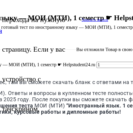
языку — МОИ (МТИ), 1 семестр ☛ Helpst
перехода на нужную
Заказать звонок
 готовый тест по иностранному языку — МОИ (МТИ), 1 семестр ☛
Я
страницу. Если у вас
Вы отложили
Товар
в свою 
у — МОИ (МТИ), 1 семестр ☛ Helpstudent24.ru
устройство с
, там вы сможете скачать бланк с ответами на 
). Ответы и вопросы в купленном тесте полность
 2025 году. После покупки вы сможете скачать фа
ешения теста
МОИ (МТИ)
“Иностранный язык. 1 с
тачскрином,
ики, курсовые работы и дипломные работы!