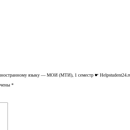
 иностранному языку — МОИ (МТИ), 1 семестр ☛ Helpstudent24.r
ечены
*