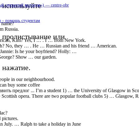
используйте
 открытый колледж») — centre-obr
 – помощь студентам
 name?
m Russia.
пролистывание или
can, Kim? Yes, I … . I … from New York.
? No, they … . He … Russian and his friend … American.
nie: Is he your boyfriend? Holly: …
eorge? Show … our garden.
нажатие.
ple in our neighbourhood.
an buy some coffee
редлог ... I’m a student 1) … the University of Glasgow in Scotland.
Scottish opera. There are two popular football clubs 5) … Glasgow, R
lac?
pictures.
July. … Ralph to take a holiday in June