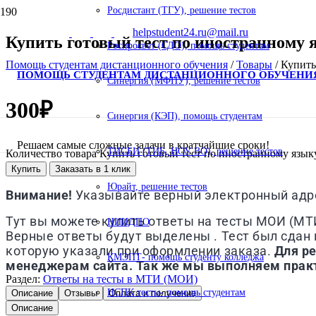
Росдистант (ТГУ), решение тестов
helpstudent24.ru@mail.ru
Купить готовый тест по иностранному 
Роспросвет (СДО), помощь студентам
Помощь студентам дистанционного обучения
/
Товары
/
Купить
ПОМОЩЬ СТУДЕНТАМ ДИСТАНЦИОННОГО ОБУЧЕНИ
Синергия (МФПУ), решение тестов
300
₽
Синергия (КЭП), помощь студентам
Решаем самые сложные задачи в кратчайшие сроки!
ТИСБИ (ТИБ, НОУ ВО), решение тестов
Количество товара Купить готовый тест по иностранному язык
Купить
Заказать в 1 клик
Юрайт, решение тестов
Внимание!
Указывайте верный электронный адрес
Тут вы можете купить ответы на тесты МОИ (МТИ
НИИДПО
Верные ответы будут выделены . Тест был сдан в
которую указали при оформлении заказа.
Для р
КМЭПТ- помощь студенту колледжа
менеджерам сайта. Так же мы выполняем практ
Раздел:
Ответы на тесты в МТИ (МОИ)
НСПК тесты- помощь студентам
Описание
Отзывы
Оплата и получение
Описание