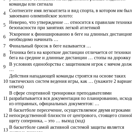
команды или сигнала
Соотнесите имя легкоатлета и вид спорта, в котором им был
4
завоевано олимпийское золото:
Неверно, что утверждение … относится к правилам техник
5
безопасности при занятиях легкой атлетикой
Ускорение к финишированию в беге на длинных дистанция
6
необходимо начинать …
7
Финальный бросок в беге называется …
Техника бега на короткие дистанции отличается от техники
8
бега на средние и длинные дистанции … стопы на дорожку
В условиях единоборства с защитником игрок с мячом долж
9
…
Действия нападающей команды строятся на основе таких
10
тактических систем ведения игры, как … (укажите 2 вариан
ответа)
В сфере спортивной тренировки преподавателями
11
разрабатывается вся документация по планированию, исход
из отправных, официальных документов: …
В баскетболе пересечение, осуществляемое двумя игроками 
12
непосредственной близости от центрового, стоящего спино
щиту соперника, – это … выход (ход)
В баскетболе самой активной системой защиты является
13