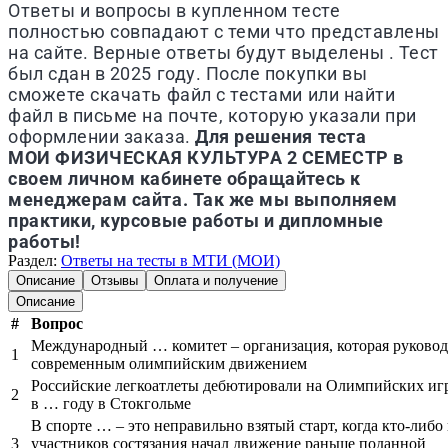
Ответы и вопросы в купленном тесте
полностью совпадают с теми что представлены
на сайте. Верные ответы будут выделены . Тест
был сдан в 2025 году. После покупки вы
сможете скачать файл с тестами или найти
файл в письме на почте, которую указали при
оформлении заказа.
Для решения теста
МОИ
ФИЗИЧЕСКАЯ КУЛЬТУРА 2 СЕМЕСТР
в
своем личном кабинете обращайтесь к
менеджерам сайта. Так же мы выполняем
практики, курсовые работы и дипломные
работы!
Раздел:
Ответы на тесты в МТИ (МОИ)
Описание
Отзывы
Оплата и получение
Описание
#
Вопрос
Международный … комитет – организация, которая руково
1
современным олимпийским движением
Российские легкоатлеты дебютировали на Олимпийских иг
2
в … году в Стокгольме
В спорте … – это неправильно взятый старт, когда кто-либо 
3
участников состязания начал движение раньше поданной