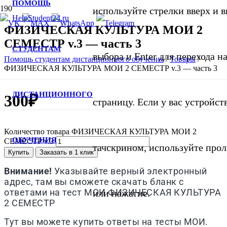
ПОМОЩЬ
используйте стрелки вверх и в
ФИЗИЧЕСКАЯ КУЛЬТУРА МОИ 2
СЕМЕСТР v.3 — часть 3
СТУДЕНТАМ
выбора и Enter для перехода 
Помощь студентам дистанционного обучения
/
Товары
/
ФИЗИЧЕСКАЯ КУЛЬТУРА МОИ 2 СЕМЕСТР v.3 — часть 3
ДИСТАНЦИОННОГО
300
₽
страницу. Если у вас устройст
Количество товара ФИЗИЧЕСКАЯ КУЛЬТУРА МОИ 2
ОБУЧЕНИЯ
СЕМЕСТР v.3
тачскрином, используйте про
Купить
Заказать в 1 клик
Внимание!
Указывайте верный электронный
адрес, там вы сможете скачать бланк с
ответами на тест
МОИ
ФИЗИЧЕСКАЯ КУЛЬТУРА
или нажатие.
2 СЕМЕСТР
Тут вы можете купить ответы на тесты МОИ.