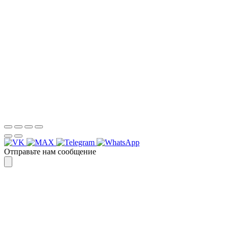
Для более оперативной связи
предлагаем вести общение по
WhatsApp
или
Telegram
Спасибо, я знаю!
Отправьте нам сообщение