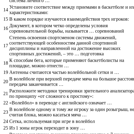
система личного …
Установите соответствие между приемами в баскетболе и и
14
характеристиками:
15
В каком порядке изучаются взаимодействия трех игроков:
Документ, в котором четко определены условия
16
соревновательной борьбы, называется … соревнований
Степень освоения спортсменом системы движений,
соответствующей особенностям данной спортивной
17
дисциплины и направленной на достижение высоких
спортивных достижений, – это … подготовка
К способам бега, которые применяют баскетболисты на
18
площадке, можно отнести …
19
Антенны считаются частью волейбольной сетки и …
В волейболе при верхней передаче мяча на большое расстоя
20
передача заканчивается …
Расположите методики тренировки зрительного анализатор
21
по принципу «от сложного к простому»:
22
«Волейбол» в переводе с английского означает …
В волейболе одному и тому же игроку за один розыгрыш, н
23
считая блока, можно касаться мяча …
24
Сетка, используемая при игре в волейбол
25
Из 1 зоны игрок переходит в зону …