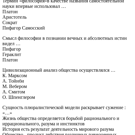
Термин «философия»в качестве названия самостоятельной
науки впервые использовал …
Платон
Аристотель
Сократ
Пифагор Самосский
Смысл философии в познании вечных и абсолютных истин
видел …
Пифагор
Гераклит
Платон
Цивилизационный анализ общества осуществлялся …
К. Марксом
А. Тойнби
М. Вебером
А. Смитом
О. Шпенглером
Сущность плюралистической модели раскрывает сужение :
«…»
Жизнь общества определяется борьбой рационального и
иррационального, разума и инстинктов
История есть результат деятельность мирового разума
Общество - продукт действия различных равноценных