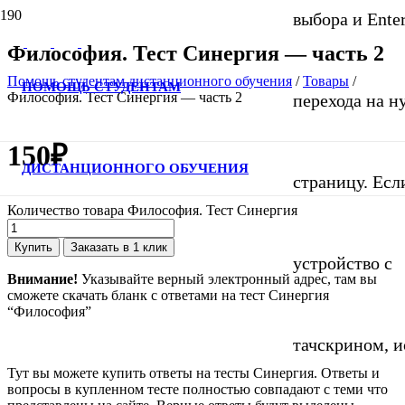
выбора и Ente
Философия. Тест Синергия — часть 2
Помощь студентам дистанционного обучения
/
Товары
/
ПОМОЩЬ СТУДЕНТАМ
Философия. Тест Синергия — часть 2
перехода на 
150
₽
ДИСТАНЦИОННОГО ОБУЧЕНИЯ
страницу. Если
Количество товара Философия. Тест Синергия
Купить
Заказать в 1 клик
устройство с
Внимание!
Указывайте верный электронный адрес, там вы
сможете скачать бланк с ответами на тест Синергия
“Философия”
тачскрином, и
Тут вы можете купить ответы на тесты Синергия. Ответы и
вопросы в купленном тесте полностью совпадают с теми что