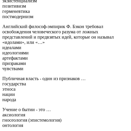
экзистенциализм
позитивизм
герменевтика
постмодернизм
Английский философ-эмпирик Ф. Бэкон требовал
освобождения человеческого разума от ложных
представлений и предвзятых идей, которые он называл
«идолами», или «…»
идеалами
идеологиями
артефактами
призраками
чувствами
Публичная власть - один из признаков …
государства
этноса
нации
народа
Учение о бытии - это …
аксиология
гносеология (эпистемология)
онтология