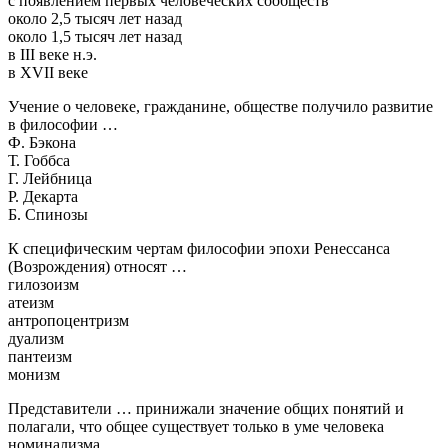
с появлением первых человеческих сообществ
около 2,5 тысяч лет назад
около 1,5 тысяч лет назад
в III веке н.э.
в XVII веке
Учение о человеке, гражданине, обществе получило развитие
в философии …
Ф. Бэкона
Т. Гоббса
Г. Лейбница
Р. Декарта
Б. Спинозы
К специфическим чертам философии эпохи Ренессанса
(Возрождения) относят …
гилозоизм
атеизм
антропоцентризм
дуализм
пантеизм
монизм
Представители … принижали значение общих понятий и
полагали, что общее существует только в уме человека
номинализма