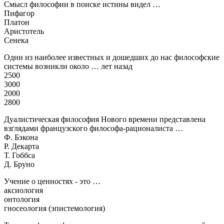
Смысл философии в поиске истины видел …
Пифагор
Платон
Аристотель
Сенека
Одни из наиболее известных и дошедших до нас философские
системы возникли около … лет назад
2500
3000
2000
2800
Дуалистическая философия Нового времени представлена
взглядами французского философа-рационалиста …
Ф. Бэкона
Р. Декарта
Т. Гоббса
Д. Бруно
Учение о ценностях - это …
аксиология
онтология
гносеология (эпистемология)