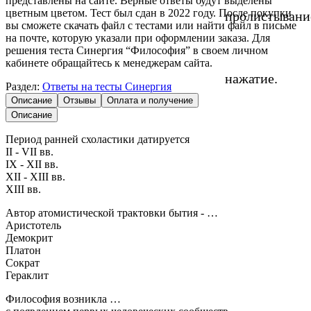
представлены на сайте. Верные ответы будут выделены
цветным цветом. Тест был сдан в 2022 году. После покупки
пролистывани
вы сможете скачать файл с тестами или найти файл в письме
на почте, которую указали при оформлении заказа. Для
решения теста Синергия “Философия” в своем личном
кабинете обращайтесь к менеджерам сайта.
нажатие.
Раздел:
Ответы на тесты Синергия
Описание
Отзывы
Оплата и получение
Описание
Период ранней схоластики датируется
II - VII вв.
IX - XII вв.
XII - XIII вв.
XIII вв.
Автор атомистической трактовки бытия - …
Аристотель
Демокрит
Платон
Сократ
Гераклит
Философия возникла …