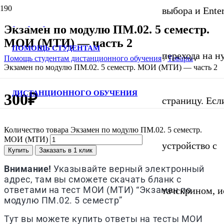
выбора и Ente
Экзамен по модулю ПМ.02. 5 семестр.
МОИ (МТИ) — часть 2
ПОМОЩЬ СТУДЕНТАМ
перехода на 
Помощь студентам дистанционного обучения
/
Товары
/
Экзамен по модулю ПМ.02. 5 семестр. МОИ (МТИ) — часть 2
ДИСТАНЦИОННОГО ОБУЧЕНИЯ
300
₽
страницу. Если
Количество товара Экзамен по модулю ПМ.02. 5 семестр.
МОИ (МТИ)
устройство с
Купить
Заказать в 1 клик
Внимание!
Указывайте верный электронный
адрес, там вы сможете скачать бланк с
ответами на тест МОИ (МТИ) “Экзамен по
тачскрином, и
модулю ПМ.02. 5 семестр”
Тут вы можете купить ответы на тесты МОИ