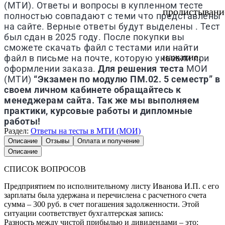
(МТИ). Ответы и вопросы в купленном тесте
пролистывани
полностью совпадают с теми что представлены
на сайте. Верные ответы будут выделены . Тест
был сдан в 2025 году. После покупки вы
сможете скачать файл с тестами или найти
нажатие.
файл в письме на почте, которую указали при
оформлении заказа.
Для решения теста
МОИ
(МТИ)
“Экзамен по модулю ПМ.02. 5 семестр” в
своем личном кабинете обращайтесь к
менеджерам сайта. Так же мы выполняем
практики, курсовые работы и дипломные
работы!
Раздел:
Ответы на тесты в МТИ (МОИ)
Описание
Отзывы
Оплата и получение
Описание
СПИСОК ВОПРОСОВ
Предприятием по исполнительному листу Иванова И.П. с его
зарплаты была удержана и перечислена с расчетного счета
сумма – 300 руб. в счет погашения задолженности. Этой
ситуации соответствует бухгалтерская запись:
Разность между чистой прибылью и дивидендами – это: