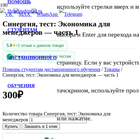
ПОМОЩЬ
используйте стрелки вверх и в
Синергия, тест: Экономика для
СТУДЕНТАМ
менеджеров — часть 1
выбора и Enter для перехода 
★
5.0
•
1 отзыв о данном товаре
Отзывы покупателей по тестам
✓
ДИСТАНЦИОННОГО
страницу. Если у вас устройст
Помощь студентам дистанционного обучения
/
Товары
/
Синергия, тест: Экономика для менеджеров — часть 1
ОБУЧЕНИЯ
тачскрином, используйте про
300
₽
Количество товара Синергия, тест: Экономика для
или нажатие.
менеджеров
Купить
Заказать в 1 клик