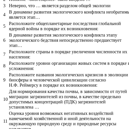
3
Неверно, что … является разделом общей экологии
В динамике развития экологического конфликта необратим
4
является этап…
Расположите общепланетарные последствия глобальной
5
ядерной войны в порядке их возникновения:
В динамике развития экологического конфликта этапу
6
экологического бедствия непосредственно предшествует
этап…
Расположите страны в порядке увеличения численности их
7
населения:
Расположите уровни организации живых систем в порядке 
8
усложнения:
Расположите названия экологических кризисов в эволюции
9
биосферы и человеческой цивилизации согласно
Н.Ф. Реймерсу в порядке их возникновения:
Для нормирования качества почвы, в зависимости от путей
миграции загрязнителей из почвы, в качестве предельно
10
допустимых концентраций (ПДК) загрязнителей
установлена …
Оценка уровня возможных негативных воздействий
намечаемой хозяйственной и иной деятельности на
11
окружающую природную среду и природные ресурсы
называется …