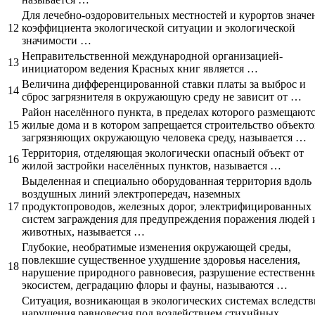
Для лечебно-оздоровительных местностей и курортов значе
12
коэффициента экологической ситуации и экологической
значимости …
Неправительственной международной организацией-
13
инициатором ведения Красных книг является …
Величина дифференцированной ставки платы за выброс и
14
сброс загрязнителя в окружающую среду не зависит от …
Район населённого пункта, в пределах которого размещают
15
жилые дома и в котором запрещается строительство объекто
загрязняющих окружающую человека среду, называется …
Территория, отделяющая экологически опасный объект от
16
жилой застройки населённых пунктов, называется …
Выделенная и специально оборудованная территория вдоль
воздушных линий электропередач, наземных
17
продуктопроводов, железных дорог, электрифицированных
систем заграждения для предупреждения поражения людей 
животных, называется …
Глубокие, необратимые изменения окружающей среды,
повлекшие существенное ухудшение здоровья населения,
18
нарушение природного равновесия, разрушение естественн
экосистем, деградацию флоры и фауны, называются …
Ситуация, возникающая в экологических системах вследств
нарушения равновесия под воздействием стихийных