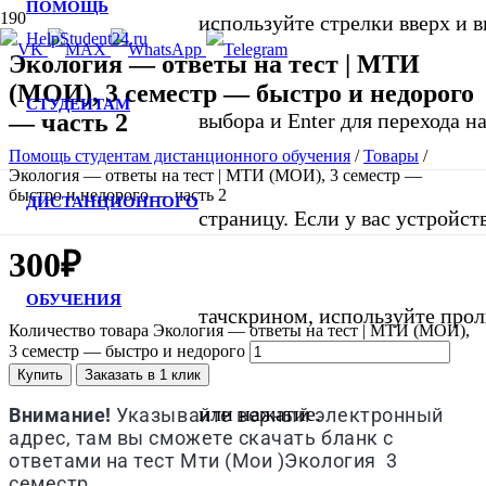
ПОМОЩЬ
используйте стрелки вверх и в
Экология — ответы на тест | МТИ
(МОИ), 3 семестр — быстро и недорого
СТУДЕНТАМ
— часть 2
выбора и Enter для перехода 
Помощь студентам дистанционного обучения
/
Товары
/
Экология — ответы на тест | МТИ (МОИ), 3 семестр —
быстро и недорого — часть 2
ДИСТАНЦИОННОГО
страницу. Если у вас устройст
300
₽
ОБУЧЕНИЯ
тачскрином, используйте про
Количество товара Экология — ответы на тест | МТИ (МОИ),
3 семестр — быстро и недорого
Купить
Заказать в 1 клик
или нажатие.
Внимание!
Указывайте верный электронный
адрес, там вы сможете скачать бланк с
ответами на тест
Мти (Мои )
Экология 3
семестр