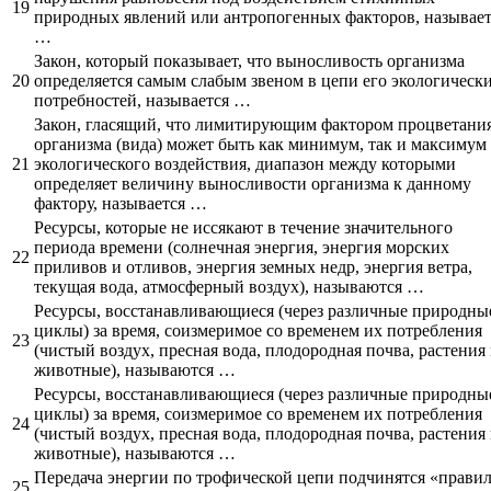
19
природных явлений или антропогенных факторов, называет
…
Закон, который показывает, что выносливость организма
20
определяется самым слабым звеном в цепи его экологическ
потребностей, называется …
Закон, гласящий, что лимитирующим фактором процветани
организма (вида) может быть как минимум, так и максимум
21
экологического воздействия, диапазон между которыми
определяет величину выносливости организма к данному
фактору, называется …
Ресурсы, которые не иссякают в течение значительного
периода времени (солнечная энергия, энергия морских
22
приливов и отливов, энергия земных недр, энергия ветра,
текущая вода, атмосферный воздух), называются …
Ресурсы, восстанавливающиеся (через различные природны
циклы) за время, соизмеримое со временем их потребления
23
(чистый воздух, пресная вода, плодородная почва, растения
животные), называются …
Ресурсы, восстанавливающиеся (через различные природны
циклы) за время, соизмеримое со временем их потребления
24
(чистый воздух, пресная вода, плодородная почва, растения
животные), называются …
Передача энергии по трофической цепи подчинятся «прави
25