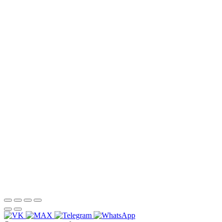
НАША КОМПАНИЯ РАБОТАЕТ НА
РЕЗУЛЬТАТ, СВЯЖИТЕСЬ С НАМИ И
УБЕДИТЕСЬ САМИ
Для более оперативной связи
предлагаем вести общение по
WhatsApp
или
Telegram
Спасибо, я знаю!