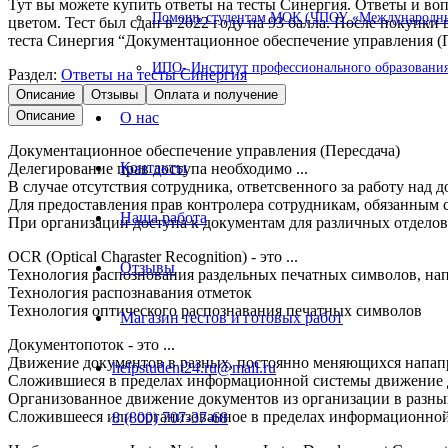
Тут вы можете купить ответы на тесты Синергия. Ответы и во
Помощь студентам МОК (ЧПОУ «Международный
цветом. Тест был сдан в 2022 году на 93 балла. После покупки
теста Синергия “Документационное обеспечение управления (П
ИПО- Институт профессионального образования
Раздел:
Ответы на тесты Синергия
Описание
Отзывы
Оплата и получение
Описание
О нас
Документационное обеспечение управления (Пересдача)
Контакты
Делегирование прав доступа необходимо ...
В случае отсутствия сотрудника, ответсвенного за работу над 
Для предоставления прав контролера сотрудникам, обязанным 
Наша работа
При организации доступа к документам для различных отдело
OCR (Optical Charaster Recognition) - это ...
Отзывы
Технология распознования раздельных печатных символов, на
Технология распознавания отметок
Технология оптического распознавания печатных символов
Магазин тестов и готовых работ
Документопоток - это ...
Движение документов в разных, постоянно меняющихся напап
helpstudent24.ru@mail.ru
Сложившиеся в пределах информационной системы движение 
Организованное движение документов из организации в разны
Сложившееся или организованное в пределах информационной
8 (800) 707-37-68