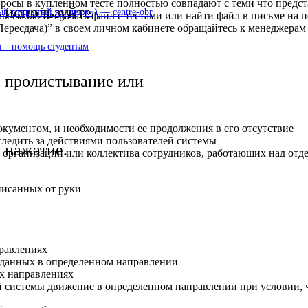
просы в купленном тесте полностью совпадают с теми что предс
используйте
 открытый колледж») — centre-obr
 вы сможете скачать файл с тестами или найти файл в письме на 
ересдача)” в своем личном кабинете обращайтесь к менеджерам 
 – помощь студентам
пролистывание или
документом, и необходимости ее продолжения в его отсутствие
следить за действиями пользователей системы
нажатие.
в организации или коллектива сотрудников, работающих над от
писанных от руки
равлениях
данных в определенном направлении
х направлениях
 системы движение в определенном направлении при условии, 