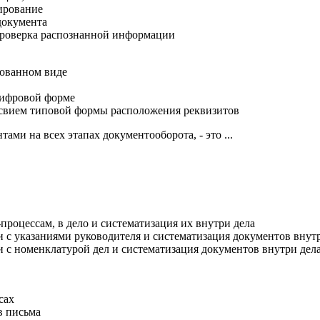
ирование
документа
проверка распознанной информации
рованном виде
цифровой форме
свием типовой формы расположения реквизитов
ми на всех этапах документооборота, - это ...
роцессам, в дело и систематизация их внутри дела
 с указаниями руководителя и систематизация документов внут
 с номенклатурой дел и систематизация документов внутри дел
сах
в письма