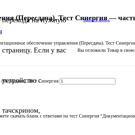
ния (Пересдача). Тест Синергия — часть
перехода на нужную
Заказать звонок
Я
нтационное обеспечение управления (Пересдача). Тест Синергия
страницу. Если у вас
Вы отложили
Товар
в свою 
устройство с
(Пересдача). Тест Синергия
тачскрином,
ете скачать бланк с ответами на тест Синергия “Документацион