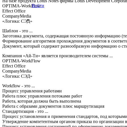
На базе продукта Lotus Notes фирмы Lotus Development Corporati
Войти
OPTIMA-WorkFlow
Effect Office
CompanyMedia
«Логика: СЭД»
Шаблон - это ...
Заготовка документа, содержащая постоянную информацию (те
Формирование алгоритмов прохождения документов в соответ
Документ, который содержит разнообразную информацию о стил
Компания «Ай-Ти» является производителем системы ...
OPTIMA-WorkFlow
Effect Office
CompanyMedia
«Логика: СЭД»
Workflow - это ...
Процесс управления работами
Работа плюс управления потоками работ
Работа, которая должна быть выполнена
Работа с образами документов плюс маршрутизация
Стандартизация - это ...
Процесс установления и применения стандартов, под которыми
Утверждение компетентным органом приказа по организации 
Процесс установления соглашений по оформлению документо