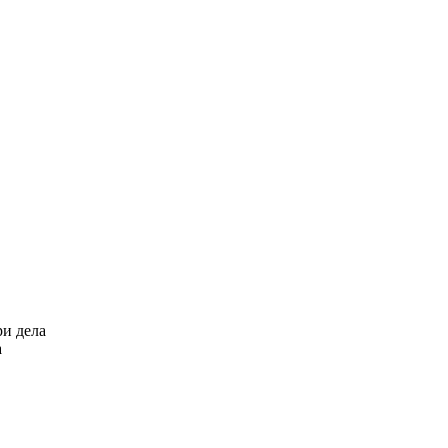
ри дела
а