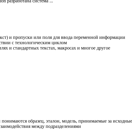
on разработана система ...
кст) и пропуски или поля для ввода переменной информации
ствии с технологическим циклом
ях и стандартных текстах, макросах и многое другое
 понимаются образец, эталон, модель, принимаемые за исходные
взаимодействия между подразделениями
в