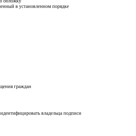
ую обложку
ленный в установленном порядке
ащения граждан
й идентифицировать владельца подписи