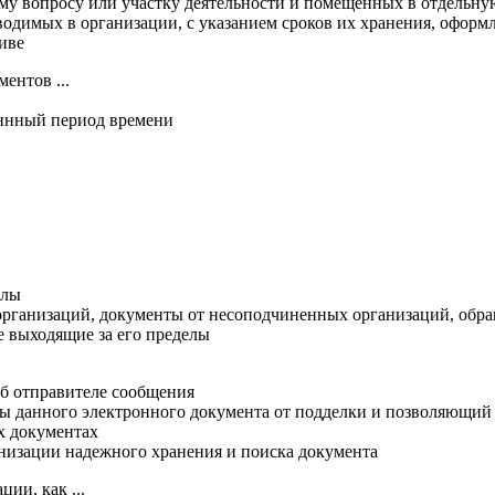
ому вопросу или участку деятельности и помещенных в отдельн
одимых в организации, с указанием сроков их хранения, оформ
иве
ентов ...
еннный период времени
елы
рганизаций, документы от несоподчиненных организаций, обр
е выходящие за его пределы
б отправителе сообщения
ты данного электронного документа от подделки и позволяющи
х документах
анизации надежного хранения и поиска документа
ии, как ...