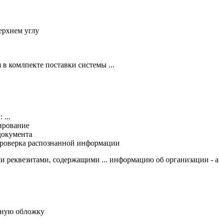
ерхнем углу
в комлпекте поставки системы ...
...
ирование
документа
проверка распознанной информации
ми реквезитами, содержащими ... информацию об организации - 
ьную обложку