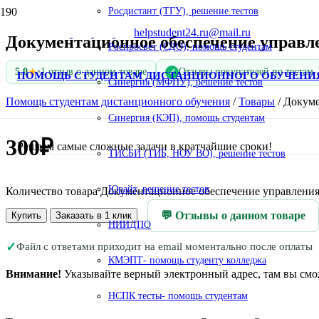
Росдистант (ТГУ), решение тестов
helpstudent24.ru@mail.ru
Документационное обеспечение управле
Роспросвет (СДО), помощь студентам
★
5.0
•
1 отзыв о данном товаре
Отзывы покупателей по тестам
✓
ПОМОЩЬ СТУДЕНТАМ ДИСТАНЦИОННОГО ОБУЧЕНИ
Синергия (МФПУ), решение тестов
Помощь студентам дистанционного обучения
/
Товары
/
Докуме
Синергия (КЭП), помощь студентам
300
₽
Решаем самые сложные задачи в кратчайшие сроки!
ТИСБИ (ТИБ, НОУ ВО), решение тестов
Юрайт, решение тестов
Количество товара Документационное обеспечение управления 
💬 Отзывы о данном товаре
Купить
Заказать в 1 клик
НИИДПО
✓
Файл с ответами приходит на email моментально после оплаты
КМЭПТ- помощь студенту колледжа
Внимание!
Указывайте верный электронный адрес, там вы смож
НСПК тесты- помощь студентам