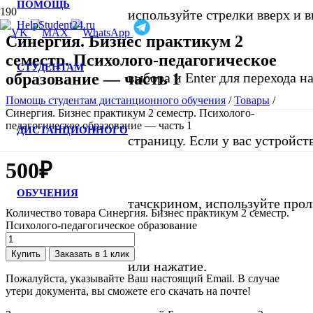
ПОМОЩЬ
используйте стрелки вверх и в
Синергия. Бизнес практикум 2
семестр. Психолого-педагогическое
СТУДЕНТАМ
образование — часть 1
выбора и Enter для перехода 
Помощь студентам дистанционного обучения
/
Товары
/
Синергия. Бизнес практикум 2 семестр. Психолого-
педагогическое образование — часть 1
ДИСТАНЦИОННОГО
страницу. Если у вас устройст
500
₽
ОБУЧЕНИЯ
тачскрином, используйте про
Количество товара Синергия. Бизнес практикум 2 семестр.
Психолого-педагогическое образование
Купить
Заказать в 1 клик
или нажатие.
Пожалуйста, указывайте Ваш настоящий Email. В случае
утери документа, вы сможете его скачать на почте!