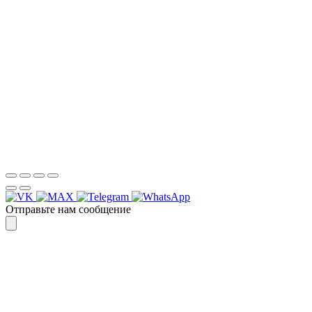
Для более оперативной связи
предлагаем вести общение по
WhatsApp
или
Telegram
Спасибо, я знаю!
Отправьте нам сообщение