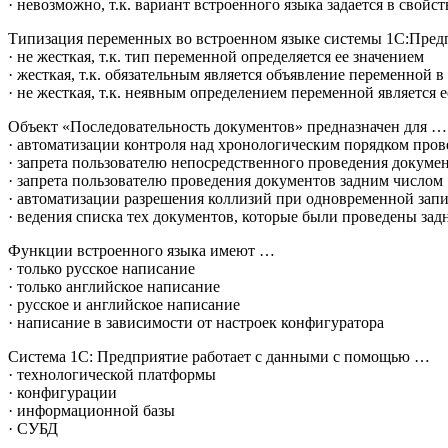
· невозможно, т.к. вариант встроенного языка задается в свой
Типизация переменных во встроенном языке системы 1С:Пре
· не жесткая, т.к. тип переменной определяется ее значением
· жесткая, т.к. обязательным является объявление переменной в
· не жесткая, т.к. неявным определением переменной является
Объект «Последовательность документов» предназначен для …
· автоматизации контроля над хронологическим порядком пров
· запрета пользователю непосредственного проведения докуме
· запрета пользователю проведения документов задним числом
· автоматизации разрешения коллизий при одновременной зап
· ведения списка тех документов, которые были проведены за
Функции встроенного языка имеют …
· только русское написание
· только английское написание
· русское и английское написание
· написание в зависимости от настроек конфигуратора
Система 1С: Предприятие работает с данными с помощью …
· технологической платформы
· конфигурации
· информационной базы
· СУБД