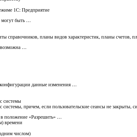
режиме 1С: Предприятие
в могут быть …
нты справочников, планы видов характеристик, планы счетов, п
и возможна …
 конфигурации данные изменения …
ос системы
ос системы, причем, если пользовательские сеансы не закрыты, 
» в положение «Разрешить» …
м) времени
задним числом)