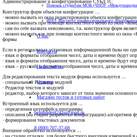
Администрирование и конфигурирование СУБД 1С
Помощь студентам МОК (ЧПОУ «Международный
Конструктор форм объектов конфигурации …
· можно вызвать из окна редактирования объекта конфигураци
ИПО- Институт профессионального образования
· можно вызвать при помощи контекстного меню из окна «Кон
· сам по себе вызвать невозможно, т.к. конструктор форм явля
· можно вызвать как при помощи контекстного меню из окна «
О нас
формы
Если в региональных установках информационной базы ни одно
Контакты
· язык и форматы отображения чисел, даты и времени будут о
· язык и форматы отображения чисел, даты и времени будут о
· язык – русский, а форматы отображения чисел, даты и времен
Наша работа
Для редактирования текста модуля формы используется …
Отзывы
· специальный Редактор модулей
· Редактор текстов и модулей
· редактор, выбор которого зависит от типа значения основног
Магазин тестов и готовых работ
Встроенный язык используется для …
· определения интерфейса программы
helpstudent24.ru@mail.ru
· описания (на стадии разработки конфигурации) алгоритмов 
· формирования текстовых документов
8 (800) 707-37-68
Внешние обработки используются …
· на стадии отладки, для более быстрого внесения изменений в