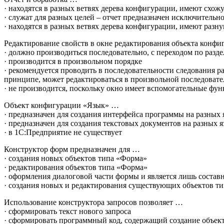
· находятся в разных ветвях дерева конфигурации, имеют схожу
· cлужат для разных целей – отчет предназначен исключительн
· находятся в разных ветвях дерева конфигурации, имеют разн
Редактирование свойств в окне редактирования объекта конф
· должно производиться последовательно, с переходом по разд
· производится в произвольном порядке
· рекомендуется проводить в последовательности следования р
принципе, может редактироваться в произвольной последовате
· не производится, поскольку окно имеет вспомогательные фу
Объект конфигурации «Язык» …
· предназначен для создания интерфейса программы на разных 
· предназначен для создания текстовых документов на разных 
· в 1С:Предприятие не существует
Конструктор форм предназначен для …
· создания новых объектов типа «Форма»
· редактирования объектов типа «Форма»
· оформления диалоговой части формы и является лишь соста
· создания новых и редактирования существующих объектов т
Использование конструктора запросов позволяет …
· сформировать текст нового запроса
· сформировать программный код, содержащий создание объекта