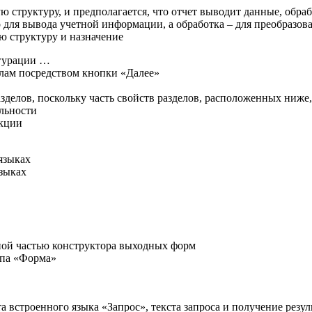
ю структуру, и предполагается, что отчет выводит данные, обраб
о для вывода учетной информации, а обработка – для преобразо
ую структуру и назначение
игурации …
елам посредством кнопки «Далее»
азделов, поскольку часть свойств разделов, расположенных ниж
льности
нкции
языках
языках
вной частью конструктора выходных форм
ипа «Форма»
 встроенного языка «Запрос», текста запроса и получение резул