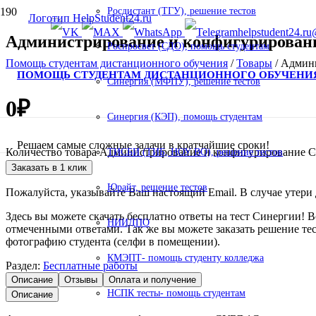
Росдистант (ТГУ), решение тестов
helpstudent24.ru
Администрирование и конфигурировани
Роспросвет (СДО), помощь студентам
Помощь студентам дистанционного обучения
/
Товары
/
Админи
ПОМОЩЬ СТУДЕНТАМ ДИСТАНЦИОННОГО ОБУЧЕНИ
Синергия (МФПУ), решение тестов
0
₽
Синергия (КЭП), помощь студентам
Решаем самые сложные задачи в кратчайшие сроки!
Количество товара Администрирование и конфигурирование С
ТИСБИ (ТИБ, НОУ ВО), решение тестов
Заказать в 1 клик
Юрайт, решение тестов
Пожалуйста, указывайте Ваш настоящий Email. В случае утери д
Здесь вы можете скачать бесплатно ответы на тест Синергии! 
НИИДПО
отмеченными ответами. Так же вы можете заказать решение те
фотографию студента (селфи в помещении).
КМЭПТ- помощь студенту колледжа
Раздел:
Бесплатные работы
Описание
Отзывы
Оплата и получение
НСПК тесты- помощь студентам
Описание