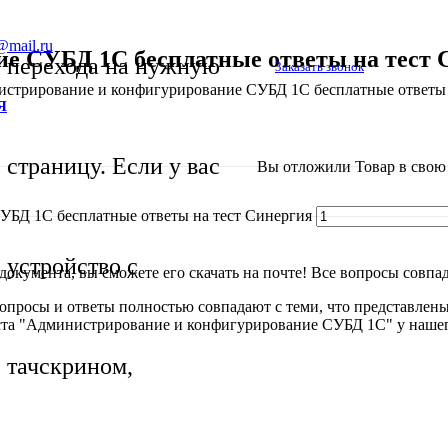
@mail.ru
е СУБД 1С бесплатные ответы на тест 
перехода на нужную
Заказать звонок
стрирование и конфигурирование СУБД 1С бесплатные ответы н
Я
страницу. Если у вас
Вы отложили
Товар
в свою 
УБД 1С бесплатные ответы на тест Синергия
устройство с
окумента, вы сможете его скачать на почте! Все вопросы совпада
Вопросы и ответы полностью совпадают с теми, что представлены
ста "Администрирование и конфигурирование СУБД 1С" у нашего
тачскрином,