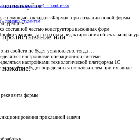
используйте
 открытый колледж») — centre-obr
и, с помощью закладки «Форма», при создании новой формы
 – помощь студентам
фигурация»
ется составной частью конструктора выходных форм
Конфигурация», так и из окна редактирования объекта конфигу
пролистывание или
 из свойств не будет установлено, тогда …
пределяться настройками операционной системы
пределяться настройками технологической платформы 1С
нажатие.
и каждый раз будут определяться пользователем при их вводе
о реквизита формы
функционирования прикладной задачи
 обработку