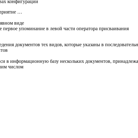
ствах конфигурации
дприятие …
 явном виде
 ее первое упоминание в левой части оператора присваивания
едения документов тех видов, которые указаны в последователь
нтов
иси в информационную базу нескольких документов, принадлеж
дним числом