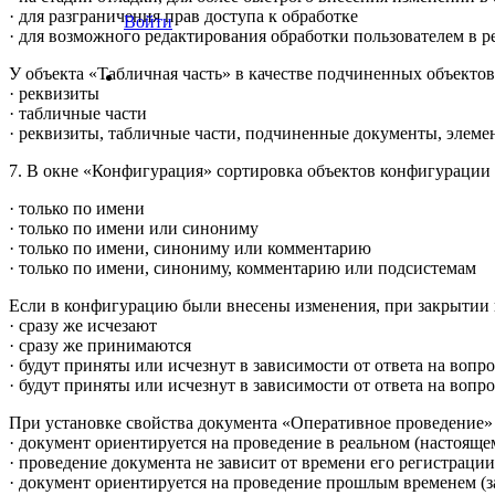
· для разграничения прав доступа к обработке
Войти
· для возможного редактирования обработки пользователем в 
У объекта «Табличная часть» в качестве подчиненных объекто
· реквизиты
· табличные части
· реквизиты, табличные части, подчиненные документы, элеме
7. В окне «Конфигурация» сортировка объектов конфигураци
· только по имени
· только по имени или синониму
· только по имени, синониму или комментарию
· только по имени, синониму, комментарию или подсистемам
Если в конфигурацию были внесены изменения, при закрытии
· сразу же исчезают
· сразу же принимаются
· будут приняты или исчезнут в зависимости от ответа на вопр
· будут приняты или исчезнут в зависимости от ответа на вопр
При установке свойства документа «Оперативное проведение
· документ ориентируется на проведение в реальном (настояще
· проведение документа не зависит от времени его регистрации
· документ ориентируется на проведение прошлым временем (