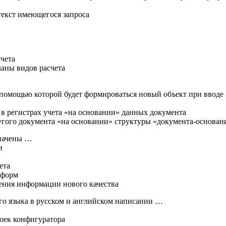
 текст имеющегося запроса
счета
ланы видов расчета
с помощью которой будет формироваться новый объект при вводе
 в регистрах учета «на основании» данных документа
ругого документа «на основании» структуры «документа-основан
значены …
и
ета
 форм
чения информации нового качества
го языка в русском и английском написании …
роек конфигуратора