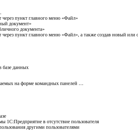
…
 через пункт главного меню «Файл»
чный документ»
абличного документа»
 через пункт главного меню «Файл», а также создав новый ил
в базе данных
щаемых на форме командных панелей …
азе
мы 1С:Предприятие в отсутствие пользователя
пользования другими пользователями