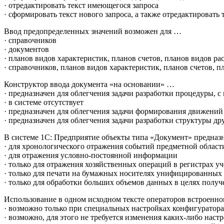
· отредактировать текст имеющегося запроса
· сформировать текст нового запроса, а также отредактировать
Ввод предопределенных значений возможен для …
· справочников
· документов
· планов видов характеристик, планов счетов, планов видов ра
· справочников, планов видов характеристик, планов счетов, п
Конструктор ввода документа «на основании» …
· предназначен для облегчения задачи разработки процедуры, 
· в системе отсутствует
· предназначен для облегчения задачи формирования движений
· предназначен для облегчения задачи разработки структуры д
В системе 1С: Предприятие объекты типа «Документ» предна
· для хронологического отражения событий предметной област
· для отражения условно-постоянной информации
· только для отражения хозяйственных операций в регистрах уч
· только для печати на бумажных носителях унифицированных
· только для обработки больших объемов данных в целях полу
Использование в одном исходном тексте операторов встроенно
· возможно только при специальных настройках конфигуратора
· возможно, для этого не требуется изменения каких-либо наст