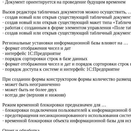
· Документ ориентируется на проведение будущим временем
Вызов редактора табличных документов можно осуществить, 
· создав новый или открыв существующий табличный документ
· создав новый или открыв существующий макет типа «Табли
· работая с созданным в форме элементом управления «Поле т
· создав новый или открыв существующий табличный документ
Региональные установки информационной базы влияют на …
· формат отображения чисел и дат
· интерфейс 1С:Предприятие
· порядок сортировки строк в базе данных
· формат отображения чисел и дат и порядок сортировки строк 
· порядок доступа к системе и интерфейс 1С:Предприятие
При создании формы конструктором формы количество разме
· может быть неограниченно
· может быть не более двух
· всегда две (верхняя и нижняя)
Режим временной блокировки предназначен для …
· блокировки подключения пользователей к информационной б
· предотвращения несанкционированного использования систе
· временной блокировки объекта информационной базы для ис
Отчет и обработка …