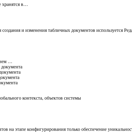
е хранятся в…
ля создания и изменения табличных документов используется Ре
енем …
а документа
 документа
документа
окумента
лобального контекста, объектов системы
нтов на этапе конфигурирования только обеспечение уникальнос