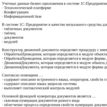
Учетные данные бизнес-приложения в системе 1С:Предприяти
· Технологической платформе
· Конфигурации
· Информационной базе
В системе 1С: Предприятие в качестве визуального средства д
· табличных документов
· таблиц
· документов
· модулей
Конструктор движений документа определяет процедуру с им
· ОбработкаПроведения, которая определяется в модуле объект
· ОбработкаПроведения, которая определяется в модуле формы
· ДвиженияДокумента, которая определяется в модуле объекта 
· ДвиженияДокумента, которая определяется в модуле формы д
Синтаксис-помощник …
· содержит описание встроенного языка, операторов, свойств г
· содержит описание языка запросов системы
· выполняет синтаксический контроль модулей
Основной функцией нумератора документов является …
· сквозная нумерация документов разного вида
· облегчение процесса определения свойств нумерации докуме