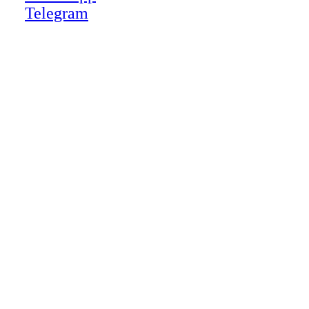
Telegram
Close
this
module
НАША КОМПАНИЯ РАБОТАЕТ НА
РЕЗУЛЬТАТ, СВЯЖИТЕСЬ С НАМИ И
УБЕДИТЕСЬ САМИ
Для более оперативной связи
предлагаем вести общение по
WhatsApp
или
Telegram