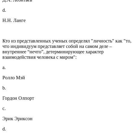
d.
Н.Н. Ланге
Кто из представленных ученых определял "личность" как "то,
что индивидуум представляет собой на самом деле –
внутреннее “нечто”, детерминирующее характер
взаимодействия человека с миром":
a.
Ролло Мэй
b.
Гордон Олпорт
c.
Эрик Эриксон
d.