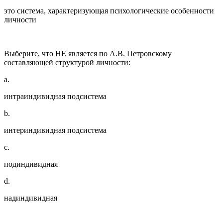
это система, характеризующая психологические особенности
личности
Выберите, что НЕ является по А.В. Петровскому
составляющей структурой личности:
a.
интраиндивидная подсистема
b.
интериндивидная подсистема
c.
подиндивидная
d.
надиндивидная