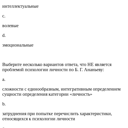
интеллектуальные
c.
волевые
d.
эмоциональные
Выберите несколько вариантов ответа, что НЕ является
проблемой психологии личности по Б. Г. Ананьеву:
a.
сложности с единообразным, интегративным определением
сущности определения категории «личность»
b.
затруднения при попытке перечислить характеристики,
относящихся к психологии личности