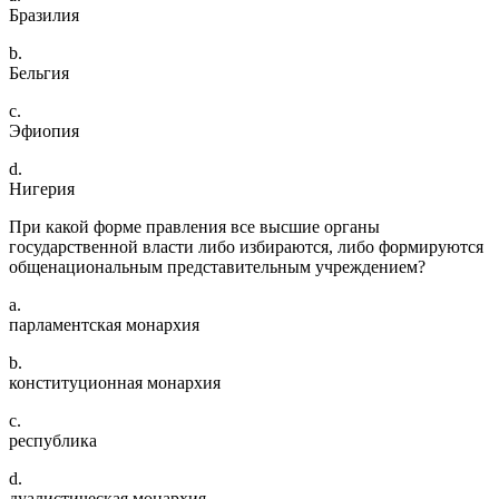
Бразилия
b.
Бельгия
c.
Эфиопия
d.
Нигерия
При какой форме правления все высшие органы
государственной власти либо избираются, либо формируются
общенациональным представительным учреждением?
a.
парламентская монархия
b.
конституционная монархия
c.
республика
d.
дуалистическая монархия