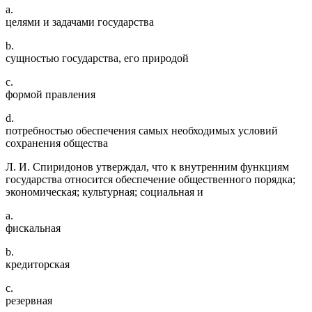
a.
целями и задачами государства
b.
сущностью государства, его природой
c.
формой правления
d.
потребностью обеспечения самых необходимых условий
сохранения общества
Л. И. Спиридонов утверждал, что к внутренним функциям
государства относится обеспечение общественного порядка;
экономическая; культурная; социальная и
a.
фискальная
b.
кредиторская
c.
резервная