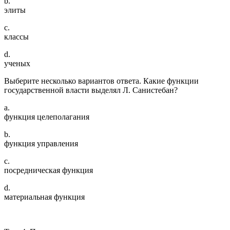
b.
элиты
c.
классы
d.
ученых
Выберите несколько вариантов ответа. Какие функции
государственной власти выделял Л. Санистебан?
a.
функция целеполагания
b.
функция управления
c.
посредническая функция
d.
материальная функция