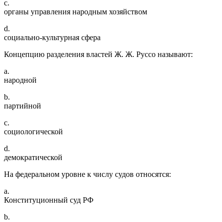
c.
органы управления народным хозяйством
d.
социально-культурная сфера
Концепцию разделения властей Ж. Ж. Руссо называют:
a.
народной
b.
партийной
c.
социологической
d.
демократической
На федеральном уровне к числу судов относятся:
a.
Конституционный суд РФ
b.