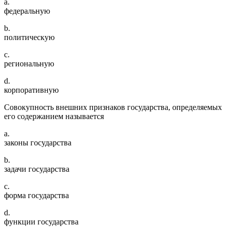
a.
федеральную
b.
политическую
c.
региональную
d.
корпоративную
Совокупность внешних признаков государства, определяемых
его содержанием называется
a.
законы государства
b.
задачи государства
c.
форма государства
d.
функции государства