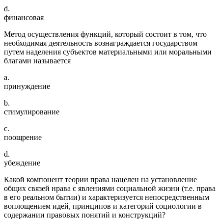
d.
финансовая
Метод осуществления функций, который состоит в том, что
необходимая деятельность вознаграждается государством
путем наделения субъектов материальными или моральными
благами называется
a.
принуждение
b.
стимулирование
c.
поощрение
d.
убеждение
Какой компонент теории права нацелен на установление
общих связей нрава с явлениями социальной жизни (т.е. права
в его реальном бытии) и характеризуется непосредственным
воплощением идей, принципов и категорий социологии в
содержании правовых понятий и конструкций?