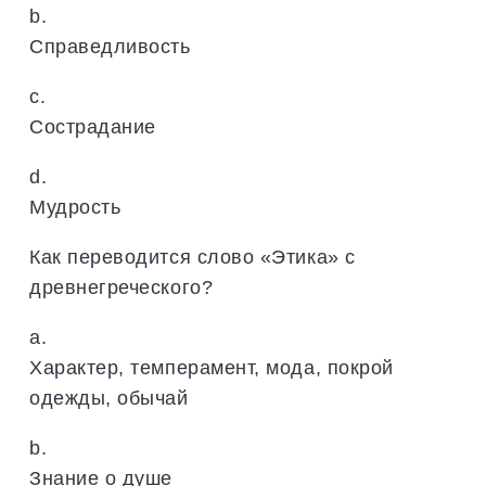
b.
Справедливость
c.
Сострадание
d.
Мудрость
Как переводится слово «Этика» с
древнегреческого?
a.
Характер, темперамент, мода, покрой
одежды, обычай
b.
Знание о душе