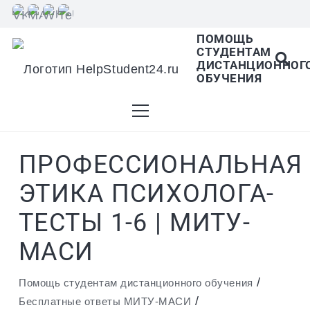
ПОМОЩЬ
СТУДЕНТАМ
В списке найденных результатов используйте
ДИСТАНЦИОННОГ
ОБУЧЕНИЯ
стрелки вверх и вниз для выбора и Enter для
ПРОФЕССИОНАЛЬНАЯ
перехода на нужную страницу. Если у вас
ЭТИКА ПСИХОЛОГА-
ТЕСТЫ 1-6 | МИТУ-
устройство с тачскрином, используйте
МАСИ
/
Помощь студентам дистанционного обучения
/
Бесплатные ответы МИТУ-МАСИ
пролистывание или нажатие.