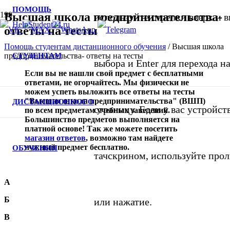
ПОМОЩЬ
Высшая школа предпринимательства-
используйте стрелки вверх и в
ответы на тесты
Помощь студентам дистанционного обучения
/
Высшая школа
СТУДЕНТАМ
предпринимательства- ответы на тесты
выбора и Enter для перехода 
Если вы не нашли свой предмет с бесплатными
ответами, не огорчайтесь. Мы физически не
можем успеть выложить все ответы на тесты
"Высшая школа предпринимательства" (ВШП)
ДИСТАНЦИОННОГО
страницу. Если у вас устройст
по всем предметам учебных заведений.
Большинство предметов выполняется на
платной основе! Так же можете посетить
магазин ответов
, возможно там найдете
нужный предмет бесплатно.
ОБУЧЕНИЯ
тачскрином, используйте про
А
Б
или нажатие.
В