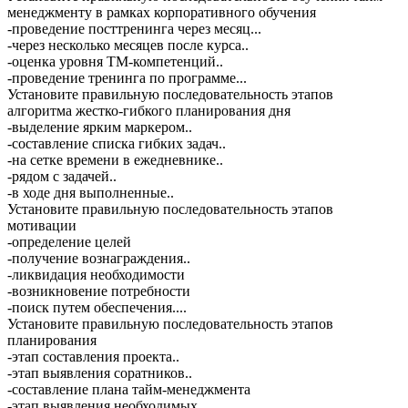
менеджменту в рамках корпоративного обучения
-проведение посттренинга через месяц...
-через несколько месяцев после курса..
-оценка уровня ТМ-компетенций..
-проведение тренинга по программе...
Установите правильную последовательность этапов
алгоритма жестко-гибкого планирования дня
-выделение ярким маркером..
-составление списка гибких задач..
-на сетке времени в ежедневнике..
-рядом с задачей..
-в ходе дня выполненные..
Установите правильную последовательность этапов
мотивации
-определение целей
-получение вознаграждения..
-ликвидация необходимости
-возникновение потребности
-поиск путем обеспечения....
Установите правильную последовательность этапов
планирования
-этап составления проекта..
-этап выявления соратников..
-составление плана тайм-менеджмента
-этап выявления необходимых..