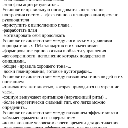
-этап фиксации результатов..
Установите правильную последовательность этапов
построения системы эффективного планирования времени
руководителя
-приступить к выполнению плана..
-разработать план
-мотивировать себя продолжать
Установите соответствие между логическими уровнями
корпоративных ТМ-стандартов и их значениями
-формирование единого языка в области управления..
-договоренности, исполнение которых подкреплено
санкциями..
-общие «правила хорошего тона»...
-доски планирования, готовые пустографки...
Установите соответствие между названием типов людей и их
описанием
-отличаются активностью, которая приходится на утренние
часы..
-социум вынуждает аритмиков (нарушенный ритм)...
-более энергетически сильный тип, его легко можно
определить..
Установите соответствие между названием эффективности
тайм-менеджмента и ее содержанием
-использование человеком своего времени для достижения..
-позволяет повышать эффективность, как отдельного