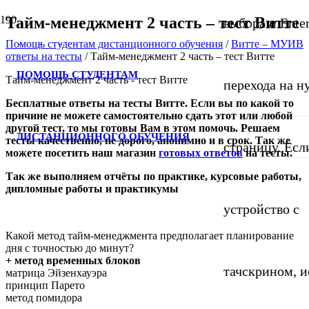
Тайм-менеджмент 2 часть – тест Витте
выбора и Ente
Помощь студентам дистанционного обучения
/
Витте – МУИВ
ответы на тесты
/
Тайм-менеджмент 2 часть – тест Витте
ПОМОЩЬ СТУДЕНТАМ
Тайм-менеджмент 2 часть - тест Витте
перехода на 
Бесплатные ответы на тесты Витте. Если вы по какой то
причине не можете самостоятельно сдать этот или любой
другой тест, то мы готовы Вам в этом помочь. Решаем
ДИСТАНЦИОННОГО ОБУЧЕНИЯ
тесты качественно, не дорого, анонимно и в срок. Так же
страницу. Если
можете посетить
наш
магазин
готовых ответов
на тесты
.
Так же выполняем отчёты по практике, курсовые работы,
дипломные работы и практикумы
устройство с
Какой метод тайм-менеджмента предполагает планирование
дня с точностью до минут?
+ метод временных блоков
тачскрином, и
матрица Эйзенхауэра
принцип Парето
метод помидора