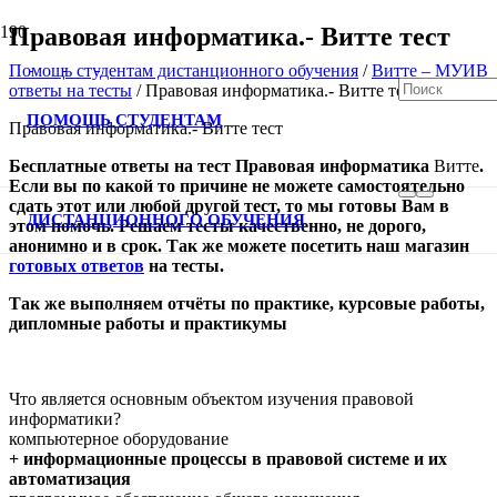
Правовая информатика.- Витте тест
Помощь студентам дистанционного обучения
/
Витте – МУИВ
ответы на тесты
/
Правовая информатика.- Витте тест
ПОМОЩЬ СТУДЕНТАМ
Правовая информатика.- Витте тест
Бесплатные ответы на тест Правовая информатика
Витте
.
В спис
Если вы по какой то причине не можете самостоятельно
сдать этот или любой другой тест, то мы готовы Вам в
ДИСТАНЦИОННОГО ОБУЧЕНИЯ
этом помочь. Решаем тесты качественно, не дорого,
анонимно и в срок. Так же можете посетить
наш
магазин
готовых ответов
на тесты
.
Так же выполняем отчёты по практике, курсовые работы,
дипломные работы и практикумы
Что является основным объектом изучения правовой
информатики?
компьютерное оборудование
+ информационные процессы в правовой системе и их
автоматизация