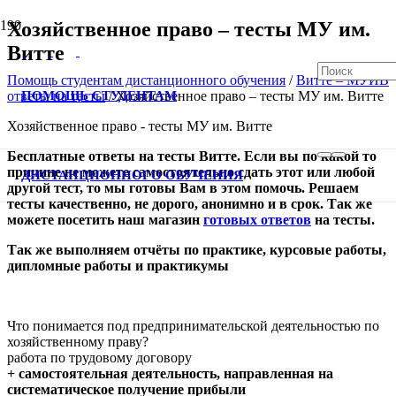
Хозяйственное право – тесты МУ им.
Витте
Помощь студентам дистанционного обучения
/
Витте – МУИВ
ПОМОЩЬ СТУДЕНТАМ
ответы на тесты
/
Хозяйственное право – тесты МУ им. Витте
Хозяйственное право - тесты МУ им. Витте
В спис
Бесплатные ответы на тесты Витте. Если вы по какой то
причине не можете самостоятельно сдать этот или любой
ДИСТАНЦИОННОГО ОБУЧЕНИЯ
другой тест, то мы готовы Вам в этом помочь. Решаем
тесты качественно, не дорого, анонимно и в срок. Так же
можете посетить
наш
магазин
готовых ответов
на тесты
.
Так же выполняем отчёты по практике, курсовые работы,
дипломные работы и практикумы
Что понимается под предпринимательской деятельностью по
хозяйственному праву?
работа по трудовому договору
+ самостоятельная деятельность, направленная на
систематическое получение прибыли