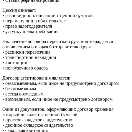
• Ставка рефинансирования
Цессия означает:
• разновидность операций с ценной бумагой
• перемену лиц в обязательстве
• право залогодержателя
• уступку права требования
Заключение договора перевозки груза подтверждается
составлением и выдачей отправителю груза:
• расписки перевозчика
• транспортной накладной
• квитанции
• погрузочного ордера
Договор агентирования является:
• безвозмездным, если иное не предусмотрено договором
• безвозмездным
• всегда возмездным
• возмездным, если иное не предусмотрено договором
Один из документов, оформляющих договор хранения,
который не является ценной бумагой:
• простое складское свидетельство
• двойное складское свидетельство
• складская квитанция