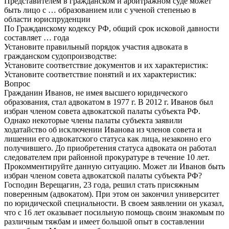
Представителем в гражданском и арбитражном суде может
быть лицо с … образованием или с ученой степенью в
области юриспруденции
По Гражданскому кодексу РФ, общий срок исковой давности
составляет … года
Установите правильный порядок участия адвоката в
гражданском судопроизводстве:
Установите соответствие документов и их характеристик:
Установите соответствие понятий и их характеристик:
Вопрос
Гражданин Иванов, не имея высшего юридического
образования, стал адвокатом в 1977 г. В 2012 г. Иванов был
избран членом совета адвокатской палаты субъекта РФ.
Однако некоторые члены палаты субъекта заявили
ходатайство об исключении Иванова из членов совета и
лишении его адвокатского статуса как лица, незаконно его
получившего. До приобретения статуса адвоката он работал
следователем при районной прокуратуре в течение 10 лет.
Прокомментируйте данную ситуацию. Может ли Иванов быть
избран членом совета адвокатской палаты субъекта РФ?
Господин Верещагин, 23 года, решил стать присяжным
поверенным (адвокатом). При этом он закончил университет
по юридической специальности. В своем заявлении он указал,
что с 16 лет оказывает посильную помощь своим знакомым по
различным тяжбам и имеет большой опыт в составлении