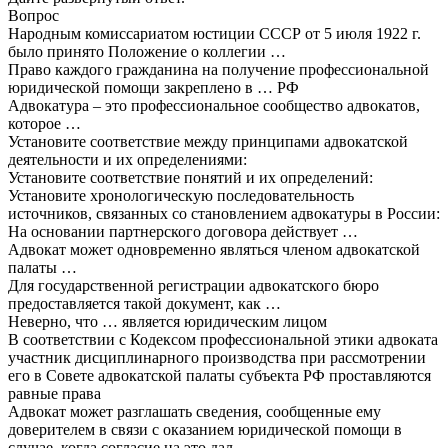
Вопрос
Народным комиссариатом юстиции СССР от 5 июля 1922 г.
было принято Положение о коллегии …
Право каждого гражданина на получение профессиональной
юридической помощи закреплено в … РФ
Адвокатура – это профессиональное сообщество адвокатов,
которое …
Установите соответствие между принципами адвокатской
деятельности и их определениями:
Установите соответствие понятий и их определений:
Установите хронологическую последовательность
источников, связанных со становлением адвокатуры в России:
На основании партнерского договора действует …
Адвокат может одновременно являться членом адвокатской
палаты …
Для государственной регистрации адвокатского бюро
предоставляется такой документ, как …
Неверно, что … является юридическим лицом
В соответствии с Кодексом профессиональной этики адвоката
участник дисциплинарного производства при рассмотрении
его в Совете адвокатской палаты субъекта РФ проставляются
равные права
Адвокат может разглашать сведения, сообщенные ему
доверителем в связи с оказанием юридической помощи в
случае, когда согласие на это дал …