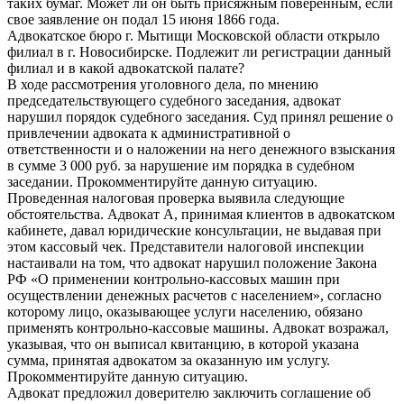
таких бумаг. Может ли он быть присяжным поверенным, если
свое заявление он подал 15 июня 1866 года.
Адвокатское бюро г. Мытищи Московской области открыло
филиал в г. Новосибирске. Подлежит ли регистрации данный
филиал и в какой адвокатской палате?
В ходе рассмотрения уголовного дела, по мнению
председательствующего судебного заседания, адвокат
нарушил порядок судебного заседания. Суд принял решение о
привлечении адвоката к административной о
ответственности и о наложении на него денежного взыскания
в сумме 3 000 руб. за нарушение им порядка в судебном
заседании. Прокомментируйте данную ситуацию.
Проведенная налоговая проверка выявила следующие
обстоятельства. Адвокат А, принимая клиентов в адвокатском
кабинете, давал юридические консультации, не выдавая при
этом кассовый чек. Представители налоговой инспекции
настаивали на том, что адвокат нарушил положение Закона
РФ «О применении контрольно-кассовых машин при
осуществлении денежных расчетов с населением», согласно
которому лицо, оказывающее услуги населению, обязано
применять контрольно-кассовые машины. Адвокат возражал,
указывая, что он выписал квитанцию, в которой указана
сумма, принятая адвокатом за оказанную им услугу.
Прокомментируйте данную ситуацию.
Адвокат предложил доверителю заключить соглашение об