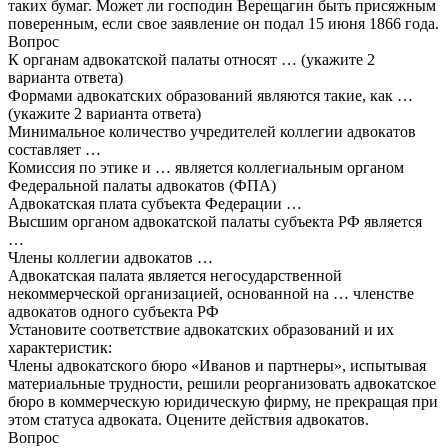
таких бумаг. Может ли господин Верещагин быть присяжным
поверенным, если свое заявление он подал 15 июня 1866 года.
Вопрос
К органам адвокатской палаты относят … (укажите 2
варианта ответа)
Формами адвокатских образований являются такие, как …
(укажите 2 варианта ответа)
Минимальное количество учредителей коллегии адвокатов
составляет …
Комиссия по этике и … является коллегиальным органом
Федеральной палаты адвокатов (ФПА)
Адвокатская плата субъекта Федерации …
Высшим органом адвокатской палаты субъекта РФ является
…
Члены коллегии адвокатов …
Адвокатская палата является негосударственной
некоммерческой организацией, основанной на … членстве
адвокатов одного субъекта РФ
Установите соответствие адвокатских образований и их
характеристик:
Члены адвокатского бюро «Иванов и партнеры», испытывая
материальные трудности, решили реорганизовать адвокатское
бюро в коммерческую юридическую фирму, не прекращая при
этом статуса адвоката. Оцените действия адвокатов.
Вопрос