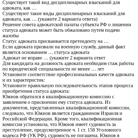
Существует такой вид дисциплинарных взысканий для
адвоката, как …
Существуют такие виды дисциплинарных взысканий для
адвоката, как … (укажите 2 варианта ответа)
Решение совета адвокатской палаты субъекта РФ о лишении
статуса адвоката может быть обжаловано путем подачи
жалобы
Статус адвоката присваивается претенденту на …
Если адвоката призвали на военную службу, данный факт
является основанием … статуса адвоката
Адвокат не вправе … (укажите 2 варианта ответ
Для кандидата на должность адвоката необходим стаж работы
по юридической специальности не менее … лет
Установите соответствие профессиональных качеств адвоката
и их характеристик:
Установите правильную последовательность этапов процесса
приобретения статуса адвоката:
Южнов обратился в квалификационную комиссию с
заявлением о присвоении ему статуса адвоката. Из
документов, представленных квалификационной комиссии,
следовало, что Южнов является гражданином Израиля и
Российской Федерации. Кроме того, квалификационная
комиссия установила, что Южнов имеет судимость за
преступление, предусмотренное ч. 1 ст. 158 Уголовного
кодекса РФ (УК РФ), судимость не погашена. Южнов в