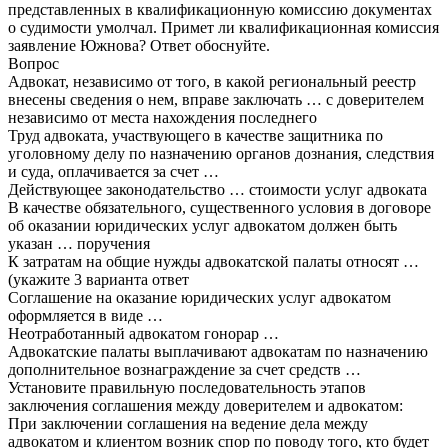
представленных в квалификационную комиссию документах
о судимости умолчал. Примет ли квалификационная комиссия
заявление Южнова? Ответ обоснуйте.
Вопрос
Адвокат, независимо от того, в какой региональный реестр
внесены сведения о нем, вправе заключать … с доверителем
независимо от места нахождения последнего
Труд адвоката, участвующего в качестве защитника по
уголовному делу по назначению органов дознания, следствия
и суда, оплачивается за счет …
Действующее законодательство … стоимости услуг адвоката
В качестве обязательного, существенного условия в договоре
об оказании юридических услуг адвокатом должен быть
указан … поручения
К затратам на общие нужды адвокатской палаты относят …
(укажите 3 варианта ответ
Соглашение на оказание юридических услуг адвокатом
оформляется в виде …
Неотработанный адвокатом гонорар …
Адвокатские палаты выплачивают адвокатам по назначению
дополнительное вознаграждение за счет средств …
Установите правильную последовательность этапов
заключения соглашения между доверителем и адвокатом:
При заключении соглашения на ведение дела между
адвокатом и клиентом возник спор по поводу того, кто будет