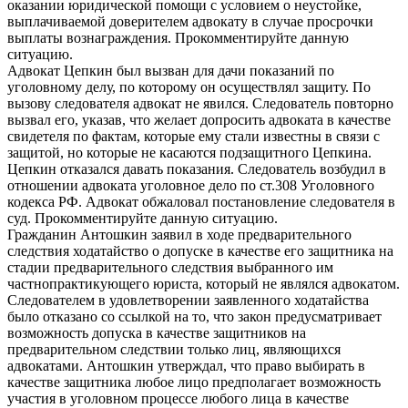
оказании юридической помощи с условием о неустойке,
выплачиваемой доверителем адвокату в случае просрочки
выплаты вознаграждения. Прокомментируйте данную
ситуацию.
Адвокат Цепкин был вызван для дачи показаний по
уголовному делу, по которому он осуществлял защиту. По
вызову следователя адвокат не явился. Следователь повторно
вызвал его, указав, что желает допросить адвоката в качестве
свидетеля по фактам, которые ему стали известны в связи с
защитой, но которые не касаются подзащитного Цепкина.
Цепкин отказался давать показания. Следователь возбудил в
отношении адвоката уголовное дело по ст.308 Уголовного
кодекса РФ. Адвокат обжаловал постановление следователя в
суд. Прокомментируйте данную ситуацию.
Гражданин Антошкин заявил в ходе предварительного
следствия ходатайство о допуске в качестве его защитника на
стадии предварительного следствия выбранного им
частнопрактикующего юриста, который не являлся адвокатом.
Следователем в удовлетворении заявленного ходатайства
было отказано со ссылкой на то, что закон предусматривает
возможность допуска в качестве защитников на
предварительном следствии только лиц, являющихся
адвокатами. Антошкин утверждал, что право выбирать в
качестве защитника любое лицо предполагает возможность
участия в уголовном процессе любого лица в качестве