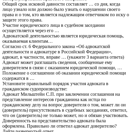
Общий срок исковой давности составляет … со дня, когда
лицо узнало или должно было узнать о нарушении своего
права и о том, кто является надлежащим ответчиком по иску о
защите этого права.
Участие юридического лица в судебном заседании
осуществляется через его …
Адвокатской деятельностью является юридическая помощь,
оказываемая клиентам…
Согласно ст. 6 Федерального закона «Об адвокатской
деятельности и адвокатуре в Российской Федерации»,
адвокат, в частности, вправе … (укажите 3 варианта ответа)
Адвокат может разглашать сведения, сообщенные ему
доверителем в связи с оказанием юридической помощи, …
Положение о соглашении об оказании юридической помощи
содержатся в …
Установите правильный порядок участия адвоката в
гражданском судопроизводстве:
Адвокат Мильштейн С.П. при заключении соглашения на
представление интересов гражданина как истца по
гражданскому делу на вопрос доверителя о том, может ли он
(доверитель) присутствовать в судебных заседаниях, ответил,
что он (доверитель) не только может, но и обязан участвовать.
Доверенность на представительство адвоката была
оформлена. Правильно ли ответил адвокат доверителю?
Дайте развернутый ответ.