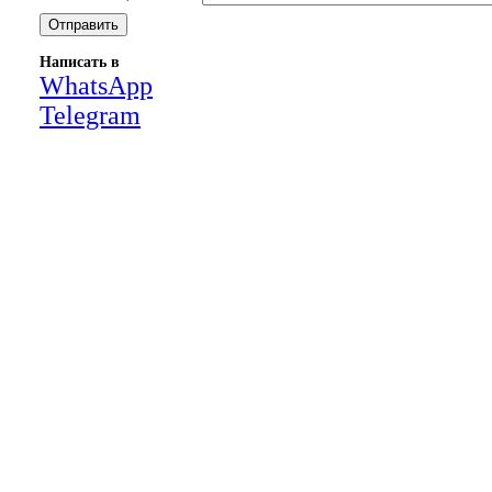
Написать в
WhatsApp
Telegram
Close
this
module
НАША КОМПАНИЯ РАБОТАЕТ НА
РЕЗУЛЬТАТ, СВЯЖИТЕСЬ С НАМИ И
УБЕДИТЕСЬ САМИ
Для более оперативной связи