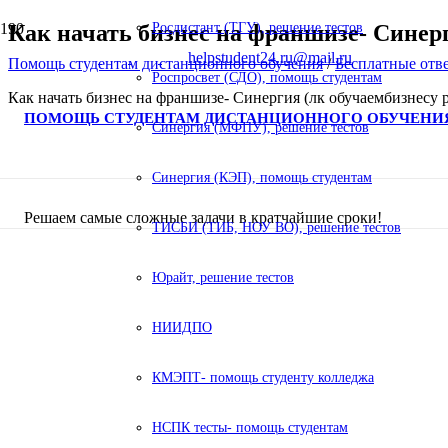
Как начать бизнес на франшизе- Синерг
Росдистант (ТГУ), решение тестов
helpstudent24.ru@mail.ru
Помощь студентам дистанционного обучения
/
Бесплатные отв
Роспросвет (СДО), помощь студентам
Как начать бизнес на франшизе- Синергия (лк обучаембизнесу 
ПОМОЩЬ СТУДЕНТАМ ДИСТАНЦИОННОГО ОБУЧЕНИ
Синергия (МФПУ), решение тестов
Синергия (КЭП), помощь студентам
Решаем самые сложные задачи в кратчайшие сроки!
ТИСБИ (ТИБ, НОУ ВО), решение тестов
Юрайт, решение тестов
НИИДПО
КМЭПТ- помощь студенту колледжа
НСПК тесты- помощь студентам