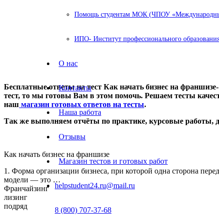
Помощь студентам МОК (ЧПОУ «Международный
ИПО- Институт профессионального образования
О нас
Бесплатные ответы на тест Как начать бизнес на франшизе-
Контакты
тест, то мы готовы Вам в этом помочь. Решаем тесты качест
наш
магазин готовых ответов на тесты
.
Наша работа
Так же выполняем отчёты по практике, курсовые работы,
Отзывы
Как начать бизнес на франшизе
Магазин тестов и готовых работ
1. Форма организации бизнеса, при которой одна сторона пере
модели — это …
helpstudent24.ru@mail.ru
Франчайзинг
лизинг
подряд
8 (800) 707-37-68