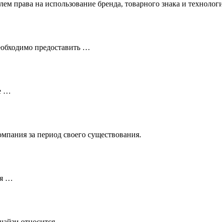
ем права на использование бренда, товарного знака и технолог
еобходимо предоставить …
е …
омпания за период своего существования.
ся …
нчайзи относится …