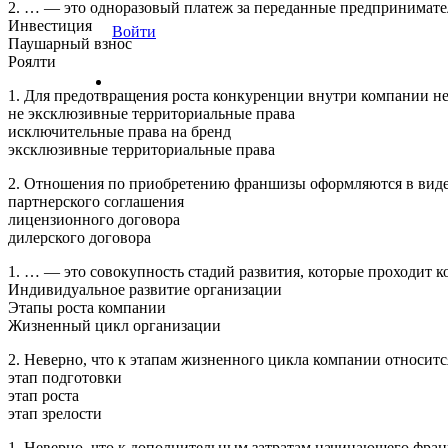
2. … — это одноразовый платеж за переданные предпринимател
Инвестиция
Войти
Паушарный взнос
Роялти
1. Для предотвращения роста конкуренции внутри компании н
не эксклюзивные территориальные права
исключительные права на бренд
эксклюзивные территориальные права
2. Отношения по приобретению франшизы оформляются в вид
партнерского соглашения
лицензионного договора
дилерского договора
1. … — это совокупность стадий развития, которые проходит к
Индивидуальное развитие организации
Этапы роста компании
Жизненный цикл организации
2. Неверно, что к этапам жизненного цикла компании относит
этап подготовки
этап роста
этап зрелости
1. Неверно, что к дополнительным затратам начинающего фра