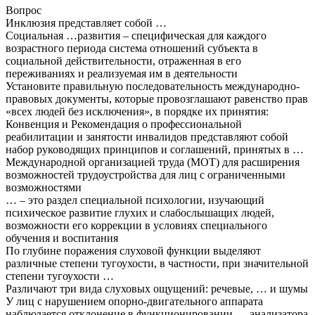
Вопрос
Инклюзия представляет собой …
Социальная …развития – специфическая для каждого
возрастного периода система отношений субъекта в
социальной действительности, отраженная в его
переживаниях и реализуемая им в деятельности
Установите правильную последовательность международно-
правовых документы, которые провозглашают равенство прав
«всех людей без исключения», в порядке их принятия:
Конвенция и Рекомендация о профессиональной
реабилитации и занятости инвалидов представляют собой
набор руководящих принципов и соглашений, принятых в …
Международной организацией труда (МОТ) для расширения
возможностей трудоустройства для лиц с ограниченными
возможностями
… – это раздел специальной психологии, изучающий
психическое развитие глухих и слабослышащих людей,
возможности его коррекции в условиях специального
обучения и воспитания
По глубине поражения слуховой функции выделяют
различные степени тугоухости, в частности, при значительной
степени тугоухости …
Различают три вида слуховых ощущений: речевые, … и шумы
У лиц с нарушением опорно-двигательного аппарата
наблюдается отклонение в функционировании … анализатора