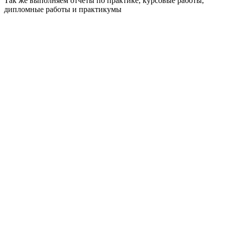
Так же выполняем отчёты по практике, курсовые работы,
дипломные работы и практикумы