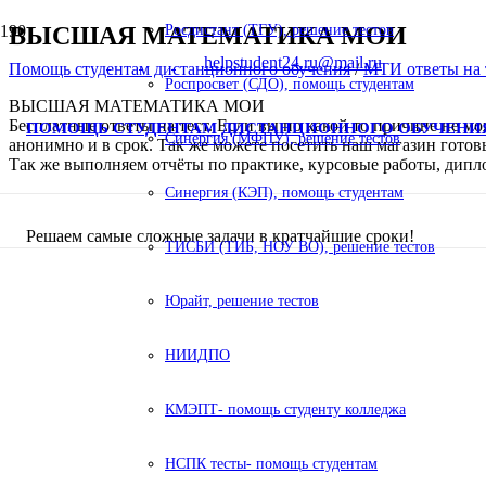
ВЫСШАЯ МАТЕМАТИКА МОИ
Росдистант (ТГУ), решение тестов
helpstudent24.ru@mail.ru
Помощь студентам дистанционного обучения
/
МТИ ответы на 
Роспросвет (СДО), помощь студентам
ВЫСШАЯ МАТЕМАТИКА МОИ
Бесплатные ответы на тест. Если вы по какой то причине не мо
ПОМОЩЬ СТУДЕНТАМ ДИСТАНЦИОННОГО ОБУЧЕНИ
Синергия (МФПУ), решение тестов
анонимно и в срок. Так же можете посетить наш магазин готовы
Так же выполняем отчёты по практике, курсовые работы, дип
Синергия (КЭП), помощь студентам
Решаем самые сложные задачи в кратчайшие сроки!
ТИСБИ (ТИБ, НОУ ВО), решение тестов
Юрайт, решение тестов
НИИДПО
КМЭПТ- помощь студенту колледжа
НСПК тесты- помощь студентам