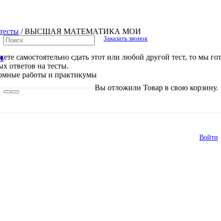
тесты
/
ВЫСШАЯ МАТЕМАТИКА МОИ
Заказать звонок
жете самостоятельно сдать этот или любой другой тест, то мы го
Я
х ответов на тесты.
ломные работы и практикумы
В списке найденных результатов исполь
Вы отложили
Товар
в свою корзину.
Войти