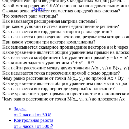
Определитель произведения двух квадратных матриц равен...
Какой метод решения СЛАУ основан на последовательном иск
Войти
Сколько решений имеет совместная определённая система?
Что означает ранг матрицы?
Как называется расширенная матрица системы?
При каком условии система имеет единственное решение?
Как называется вектор, длина которого равна единице?
Как называется произведение векторов, результатом которого я
При каком условии три вектора компланарны?
Как записывается скалярное произведение векторов a и b через
Какое уравнение является общим уравнением прямой на плоск
Как называется коэффициент k в уравнении прямой y = kx + b?
Какая линия задается уравнением x² + y² = R²?
Как найти расстояние между двумя точками A(x₁, y₁) и B(x₂, y₂)
Как называется точка пересечения прямой с осью ординат?
Чему равно расстояние от точки M(x₀, y₀) до прямой Ax + By + 
Какое уравнение является общим уравнением плоскости в прос
Как называется вектор, перпендикулярный к плоскости?
Какое уравнение задает прямую в пространстве в каноническом
Чему равно расстояние от точки M(x₀, y₀, z₀) до плоскости Ax +
Задача
от 2 часов | от 50 ₽
Контрольная работа
от 3 часов | от 500 ₽