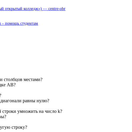
 открытый колледж») — centre-obr
 – помощь студентам
 и столбцов местами?
дке AB?
?
й диагонали равны нулю?
й строки умножить на число k?
вы?
ругую строку?