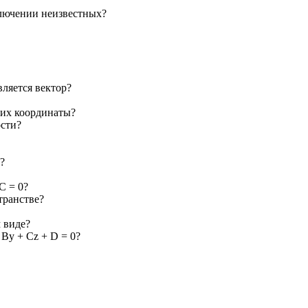
лючении неизвестных?
вляется вектор?
 их координаты?
ости?
?
C = 0?
транстве?
 виде?
 By + Cz + D = 0?