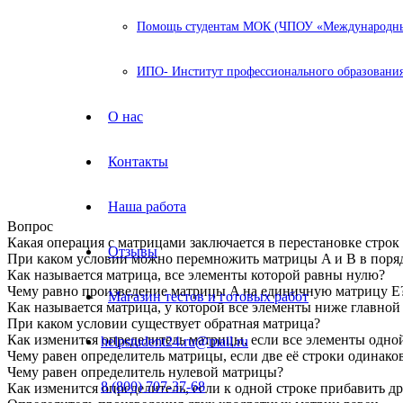
Помощь студентам МОК (ЧПОУ «Международный
ИПО- Институт профессионального образования
О нас
Контакты
Наша работа
Вопрос
Какая операция с матрицами заключается в перестановке строк
Отзывы
При каком условии можно перемножить матрицы A и B в поря
Как называется матрица, все элементы которой равны нулю?
Чему равно произведение матрицы A на единичную матрицу E
Магазин тестов и готовых работ
Как называется матрица, у которой все элементы ниже главно
При каком условии существует обратная матрица?
Как изменится определитель матрицы, если все элементы одно
helpstudent24.ru@mail.ru
Чему равен определитель матрицы, если две её строки одинако
Чему равен определитель нулевой матрицы?
8 (800) 707-37-68
Как изменится определитель, если к одной строке прибавить д