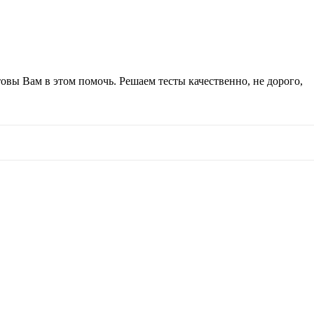
товы Вам в этом помочь. Решаем тесты качественно, не дорого,
зуйте стрелки вверх и вниз для выбора и E