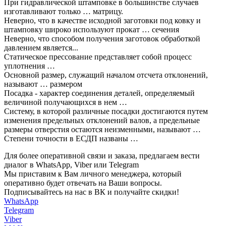
При гидравлической штамповке в большинстве случаев
изготавливают только … матрицу.
Неверно, что в качестве исходной заготовки под ковку и
штамповку широко используют прокат … сечения
Неверно, что способом получения заготовок обработкой
давлением является...
Статическое прессование представляет собой процесс
уплотнения …
Основной размер, служащий началом отсчета отклонений,
называют … размером
Посадка - характер соединения деталей, определяемый
величиной получающихся в нем …
Систему, в которой различные посадки достигаются путем
изменения предельных отклонений валов, а предельные
размеры отверстия остаются неизменными, называют …
Степени точности в ЕСДП названы …
Для более оперативной связи и заказа, предлагаем вести
диалог в WhatsApp, Viber или Telegram
Мы приставим к Вам личного менеджера, который
оперативно будет отвечать на Ваши вопросы.
Подписывайтесь на нас в ВК и получайте скидки!
WhatsApp
Telegram
Viber