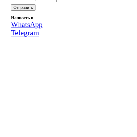
Написать в
WhatsApp
Telegram
Close
this
module
НАША КОМПАНИЯ РАБОТАЕТ НА
РЕЗУЛЬТАТ, СВЯЖИТЕСЬ С НАМИ И
УБЕДИТЕСЬ САМИ
Для более оперативной связи