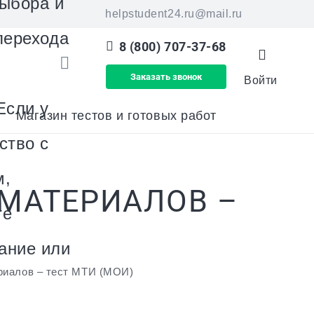
выбора и
helpstudent24.ru@mail.ru
перехода
8 (800) 707-37-68
Заказать звонок
Войти
Если у
Магазин тестов и готовых работ
ство с
м,
МАТЕРИАЛОВ –
те
ание или
риалов – тест МТИ (МОИ)