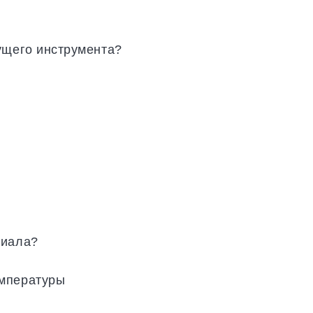
ущего инструмента?
риала?
емпературы