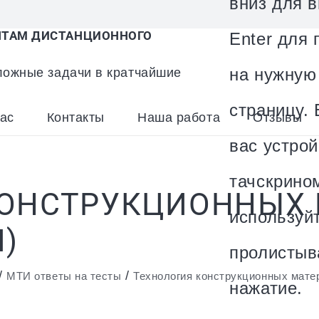
вниз для 
ТАМ ДИСТАНЦИОННОГО
Enter для 
ожные задачи в кратчайшие
на нужную
страницу. 
ас
Контакты
Наша работа
Отзывы
вас устрой
тачскрино
КОНСТРУКЦИОННЫХ 
используй
)
пролистыв
/
/
МТИ ответы на тесты
Технология конструкционных мате
нажатие.