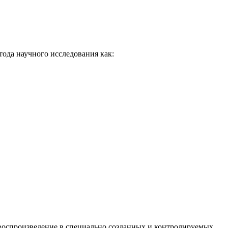
ода научного исследования как:
 воспроизведение в специально созданных и контролируемых