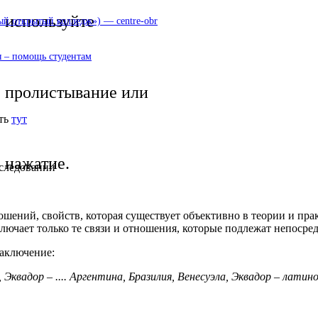
используйте
 открытый колледж») — centre-obr
 – помощь студентам
пролистывание или
ать
тут
нажатие.
сследовании
ношений, свойств, которая существует объективно в теории и пр
ключает только те связи и отношения, которые подлежат непоср
аключение:
.., Эквадор – .... Аргентина, Бразилия, Венесуэла, Эквадор – ла