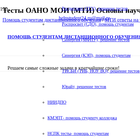
Тесты ОАНО МОИ (МТИ) Основы научны
Росдистант (ТГУ), решение тестов
helpstudent24.ru@mail.ru
Помощь студентам дистанционного обучения
/
МТИ ответы на 
Роспросвет (СДО), помощь студентам
ПОМОЩЬ СТУДЕНТАМ ДИСТАНЦИОННОГО ОБУЧЕНИ
Синергия (МФПУ), решение тестов
Синергия (КЭП), помощь студентам
Решаем самые сложные задачи в кратчайшие сроки!
ТИСБИ (ТИБ, НОУ ВО), решение тестов
Юрайт, решение тестов
НИИДПО
КМЭПТ- помощь студенту колледжа
НСПК тесты- помощь студентам