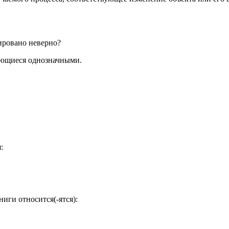
ировано неверно?
ляющиеся однозначными.
:
иги относится(-ятся):