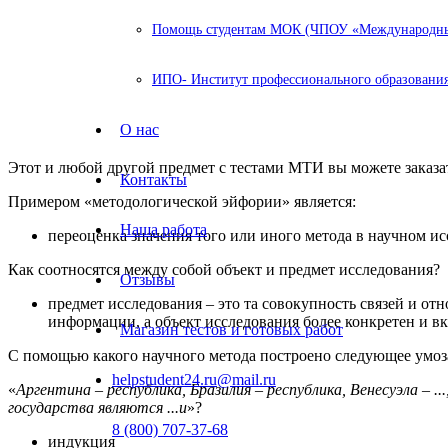
Помощь студентам МОК (ЧПОУ «Международный
ИПО- Институт профессионального образования
О нас
Этот и любой другой предмет с тестами МТИ вы можете заказ
Контакты
Примером «методологической эйфории» является:
Наша работа
переоценка значения того или иного метода в научном и
Как соотносятся между собой объект и предмет исследования?
Отзывы
предмет исследования – это та совокупность связей и от
информации, а объект исследования более конкретен и в
Магазин тестов и готовых работ
С помощью какого научного метода построено следующее умоз
helpstudent24.ru@mail.ru
«
Аргентина – республика, Бразилия – республика, Венесуэла – .
государства являются ...и
»?
8 (800) 707-37-68
индукция