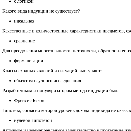
с логикой
Какого вида индукции не существует?
идеальная
Качественные и количественные характеристики предметов, сх
сравнение
Для преодоления многозначности, неточности, образности естес
формализации
Классы сходных явлений и ситуаций выступают:
объектом научного исследования
Разработчиком и популяризатором метода индукции был:
Френсис Бэкон
Гипотеза, согласно которой уровень дохода индивида не оказыв
нулевой гипотезой
Активное и целенаправленное вмешательство в протекание изу